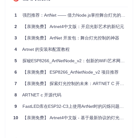
Arduino Zero、ESP8266 及 ESP32 上。
兼容性广泛
：与 Adafruit NeoPixel 和 OctoWS2811 图像库
1
强烈推荐：ArtNet —— 借力Node.js掌控舞台灯光的艺术网络协议
无缝集成，易于控制不同类型的 LED 灯带。
强大示例
：提供了丰富的示例代码，包括录制和播放灯光序
2
【亲测免费】 Artnet4中文版：开启光影艺术的新纪元
列的功能，便于学习和扩展。
灵活接口
：支持回调函数，允许用户自定义数据处理逻辑。
3
【亲测免费】 ArtNet 开发包：舞台灯光控制的神器
总的来说，Artnet 是一个强大的工具，无论是专业级的舞台灯
4
Artnet 的安装和配置教程
光设计还是个人 DIY 工程，都能满足你的需求。如果你热衷于
艺术和技术的结合，那么 Artnet 值得你在下一个项目中一试。
5
探秘ESP8266_ArtNetNode_v2：创新的WiFi艺术网到DMX控制器
只需简单安装，即可开启您的创意之旅！
6
【亲测免费】 ESP8266_ArtNetNode_v2 项目推荐
7
【亲测免费】 探索灯光控制的未来：ARTNET C 开源代码推荐
8
ARTNET c 开源代码
9
FastLED库在ESP32-C3上使用ArtNet时的闪烁问题分析与解决方案
10
【亲测免费】 Artnet4中文版 - 基于最新协议的灯光控制解决方案