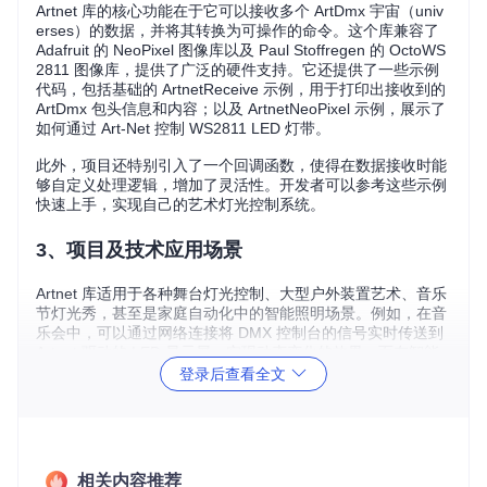
Artnet 库的核心功能在于它可以接收多个 ArtDmx 宇宙（univ
erses）的数据，并将其转换为可操作的命令。这个库兼容了
Adafruit 的 NeoPixel 图像库以及 Paul Stoffregen 的 OctoWS
2811 图像库，提供了广泛的硬件支持。它还提供了一些示例
代码，包括基础的 ArtnetReceive 示例，用于打印出接收到的
ArtDmx 包头信息和内容；以及 ArtnetNeoPixel 示例，展示了
如何通过 Art-Net 控制 WS2811 LED 灯带。
此外，项目还特别引入了一个回调函数，使得在数据接收时能
够自定义处理逻辑，增加了灵活性。开发者可以参考这些示例
快速上手，实现自己的艺术灯光控制系统。
3、项目及技术应用场景
Artnet 库适用于各种舞台灯光控制、大型户外装置艺术、音乐
节灯光秀，甚至是家庭自动化中的智能照明场景。例如，在音
乐会中，可以通过网络连接将 DMX 控制台的信号实时传送到
Artnet 驱动的 LED 显示屏，实现动态变化的效果。而在智能
家居领域，可以通过手机或电脑远程控制 Artnet 连接的 LED
登录后查看全文
灯，创造个性化的灯光环境。
4、项目特点
相关内容推荐
多平台支持
：不仅适用于 Teensy 和 Arduino，还能运行在