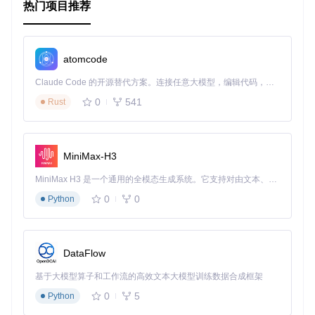
热门项目推荐
atomcode
Claude Code 的开源替代方案。连接任意大模型，编辑代码，运行命令，自动验证 — 全自动执行。用 Rust 构建，极致性能。 ｜ An open-source alternative to Claude Code. Connect any LLM, edit code, run commands, and verify changes — autonomously. Built in Rust for speed. Get Started
0
541
Rust
MiniMax-H3
MiniMax H3 是一个通用的全模态生成系统。它支持对由文本、图像、视频和音频组成的多模态上下文进行统一理解，并能生成分辨率高达 2K、时长可达 15 秒的带原生立体声音频的视频。得益于面向任务泛化的系统设计，H3 在预训练阶段就已具备广泛的多模态上下文理解与生成能力，能够出色地执行复杂的多模态指令。
0
0
Python
DataFlow
基于大模型算子和工作流的高效文本大模型训练数据合成框架
0
5
Python