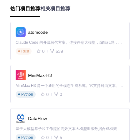
热门项目推荐
相关项目推荐
# 创建独立虚拟环境（推荐）
source
 venv/bin/activate  
# Linux/Mac系统
# Windows系统使用: venv\Scripts\activate
atomcode
# 安装依赖包
Claude Code 的开源替代方案。连接任意大模型，编辑代码，运行命令，自动验证 — 全自动执行。用 Rust 构建，极致性能。 ｜ An open-source alternative to Claude Code. Connect any LLM, edit code, run commands, and verify changes — autonomously. Built in Rust for speed. Get Started
0
539
Rust
⚠️ 风险提示：避免使用系统全局Python环境安装依赖，防
止版本冲突和权限滥用。
MiniMax-H3
💡 专家建议：定期检查工具仓库的安全更新，建议每月执行一
次
git pull
获取最新安全补丁。备份操作应在断网环境下进
MiniMax H3 是一个通用的全模态生成系统。它支持对由文本、图像、视频和音频组成的多模态上下文进行统一理解，并能生成分辨率高达 2K、时长可达 15 秒的带原生立体声音频的视频。得益于面向任务泛化的系统设计，H3 在预训练阶段就已具备广泛的多模态上下文理解与生成能力，能够出色地执行复杂的多模态指令。
行，完成后立即断开与互联网的连接。
0
0
Python
账号劫持风险：如何安全配置登录凭证
登录凭证的安全存储直接关系到你的有道云笔记账号安全，错
DataFlow
误的配置方式可能导致账号被盗和数据泄露。
基于大模型算子和工作流的高效文本大模型训练数据合成框架
身份验证安全指南
0
5
Python