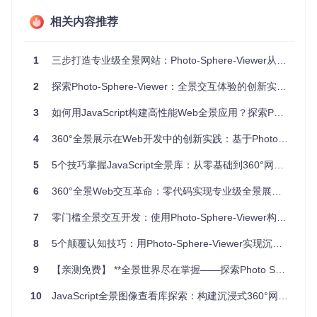
相关内容推荐
分层解决方案：从入门到精通
1
三步打造专业级全景网站：Photo-Sphere-Viewer从入门到精通
基础版：30分钟快速实现全景展示
2
探索Photo-Sphere-Viewer：全景交互体验的创新实现指南
适用场景
：个人博客、简单产品展示、活动宣传页
3
如何用JavaScript构建高性能Web全景应用？探索Photo-Sphere-Viewer的技术潜能
当你需要为网站添加基础全景功能时，Photo-Sphere-Viewer
提供了极简的实现方式。就像搭建简易帐篷一样，只需准备
4
360°全景展示在Web开发中的创新实践：基于Photo-Sphere-Viewer的技术探索
好"帐篷杆"(容器元素)和"篷布"(全景图片)，就能快速完成基础
结构。
5
5个技巧掌握JavaScript全景库：从零基础到360°网页全景展示专家
<!-- 问题：如何在现有网站中快速嵌入全景功能？ -->
6
360°全景Web交互革命：零代码实现专业级全景展示解决方案
<!-- 方案：基础全景实现代码 -->
<
div
id
=
"viewer"
style
=
"width:100%; height:600px;"
>
</
div
>
7
零门槛全景交互开发：使用Photo-Sphere-Viewer构建沉浸式360°体验
<
script
src
=
"https://cdn.jsdelivr.net/npm/@photo-sphere-v
8
5个颠覆认知技巧：用Photo-Sphere-Viewer实现沉浸式全景体验
<
link
rel
=
"stylesheet"
href
=
"https://cdn.jsdelivr.net/npm
9
【亲测免费】 **全景世界尽在掌握——探索Photo Sphere Viewer的魅力**
<
script
>
// 解析：创建全景查看器实例，就像给相框装上照片
10
JavaScript全景图像查看库探索：构建沉浸式360°网页体验
const
 viewer = 
new
PhotoSphereViewer
.
Viewer
({

container
: 
document
.
getElementById
(
'viewer'
),
