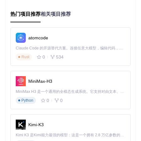
panorama
: 
'museum-exhibit.jpg'
,  
// 全景图片路径
caption
: 
'古代青铜器展区'
,        
// 图片说明文字
热门项目推荐
相关项目推荐
loadingImg
: 
'loader.gif'
,        
// 加载状态图片
defaultZoomLvl
: 
50
,             
// 默认缩放级别
mousewheel
: 
false
,              
// 禁用鼠标滚轮缩放（适
atomcode
</
script
>
进阶版：交互式全景体验
Claude Code 的开源替代方案。连接任意大模型，编辑代码，运行命令，自动验证 — 全自动执行。用 Rust 构建，极致性能。 ｜ An open-source alternative to Claude Code. Connect any LLM, edit code, run commands, and verify changes — autonomously. Built in Rust for speed. Get Started
0
534
Rust
适用场景
：电商产品展示、虚拟展厅、旅游景点导览
当用户需要与全景内容互动时，标记点功能就像在地图上放置
指示牌，帮助访问者快速定位关键信息。下面实现一个博物馆
展品标注功能，让用户点击热点查看文物详情。
MiniMax-H3
MiniMax H3 是一个通用的全模态生成系统。它支持对由文本、图像、视频和音频组成的多模态上下文进行统一理解，并能生成分辨率高达 2K、时长可达 15 秒的带原生立体声音频的视频。得益于面向任务泛化的系统设计，H3 在预训练阶段就已具备广泛的多模态上下文理解与生成能力，能够出色地执行复杂的多模态指令。
// 问题：如何让用户与全景中的特定位置互动？
0
0
// 方案：添加交互式标记点
Python
viewer.
setMarkers
([

  {

id
: 
'bronze-ware'
,

position
: { 
yaw
: 
1.2
, 
pitch
: -
0.3
 },  
// 3D空间坐标定位
Kimi-K3
image
: 
'pin.png'
,                     
// 自定义标记图标
size
: { 
width
: 
40
, 
height
: 
40
 },      
// 标记大小
Kimi K3 是Kimi能力最强的模型：这是一个拥有 2.8 万亿参数的混合专家（MoE）模型，具备原生视觉理解能力，并支持 100 万 token 的上下文窗口。
anchor
: 
'bottom center'
,              
// 锚点位置