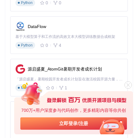
0
0
Python
tooltip
: 
'商代青铜鼎'
,                
// 悬停提示
content
: 
`

      <div class="marker-content">

        <h3>商代青铜鼎</h3>

DataFlow
        <p>距今约3000年，纹饰精美，具有极高历史价值</p>

        <img src="bronze-detail.jpg" style="width:200px">

基于大模型算子和工作流的高效文本大模型训练数据合成框架
      </div>

    `
,

0
4
Python
contentStyle
: { 
width
: 
'250px'
 }      
// 弹窗样式
  }

源启盛夏_AtomGit暑期开发者成长计划
「源启盛夏」暑期校园开发者成长计划旨在激活校园开源力量，通过积分激励、认证扶持、资源倾斜等形式，引导高校组织和开发者完成「入驻 — 建项目 — 做贡献 — 获认证 — 得资源」的完整闭环。无论你是想带领社团入驻平台的组织者，还是希望用代码贡献证明自己的开发者，都能在这里找到属于你的成长路径。
专家版：多场景联动系统
0
1
Markdown
适用场景
：大型虚拟展馆、智慧景区、数字孪生城市
对于复杂场景，全景技术需要与地图、导航、数据分析等功能
结合。这就像构建一个完整的主题公园，不仅要有景点（全
700万+用户深度参与代码创作，更多精彩内容等你共创
py-xiaozhi
景），还要有导览图（地图）、指示牌（标记）和游览路线
（导航）。
基于Python的Xiaozhi AI，适用于想要完整Xiaozhi体验而无需拥有专用硬件的用户。
立即登录/注册
0
1
Python
// 问题：如何实现多全景场景间的无缝切换？