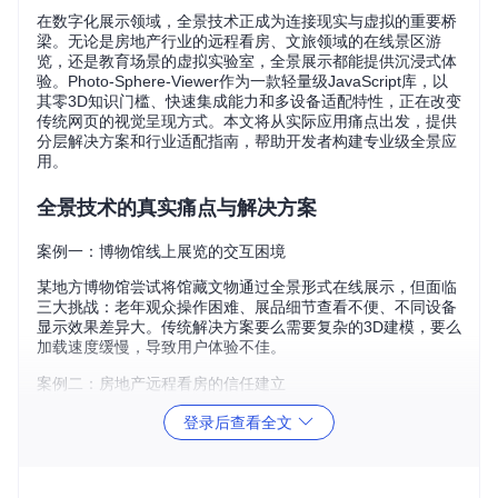
在数字化展示领域，全景技术正成为连接现实与虚拟的重要桥
梁。无论是房地产行业的远程看房、文旅领域的在线景区游
览，还是教育场景的虚拟实验室，全景展示都能提供沉浸式体
验。Photo-Sphere-Viewer作为一款轻量级JavaScript库，以
其零3D知识门槛、快速集成能力和多设备适配特性，正在改变
传统网页的视觉呈现方式。本文将从实际应用痛点出发，提供
分层解决方案和行业适配指南，帮助开发者构建专业级全景应
用。
全景技术的真实痛点与解决方案
案例一：博物馆线上展览的交互困境
某地方博物馆尝试将馆藏文物通过全景形式在线展示，但面临
三大挑战：老年观众操作困难、展品细节查看不便、不同设备
显示效果差异大。传统解决方案要么需要复杂的3D建模，要么
加载速度缓慢，导致用户体验不佳。
案例二：房地产远程看房的信任建立
某房产中介平台希望通过全景技术实现"线上看房"功能，却遭
登录后查看全文
遇客户反馈：无法感知空间尺寸、重点区域信息缺失、移动设
备上操作卡顿。这些问题直接影响了线上到线下的转化效率，
传统图片轮播已无法满足需求。