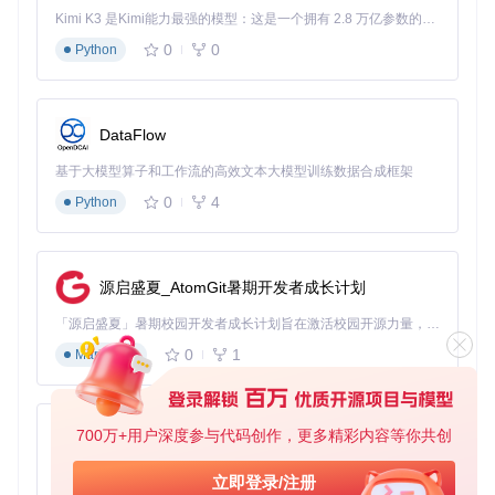
Kimi K3 是Kimi能力最强的模型：这是一个拥有 2.8 万亿参数的混合专家（MoE）模型，具备原生视觉理解能力，并支持 100 万 token 的上下文窗口。
场景一：4GB内存老旧笔记本优化
0
0
Python
对于内存紧张的设备，tiny11builder的核心模式（tiny11Core
maker.ps1）表现更优。它通过移除WinSxS文件夹和禁用Win
dows Update，将内存占用控制在850MB左右，比原版系统减
少60%以上。而NT Lite虽然也能精简内存占用，但通常需要手
DataFlow
动调整多个设置，对新手不够友好。
基于大模型算子和工作流的高效文本大模型训练数据合成框架
场景二：企业多硬件环境部署
0
4
Python
NT Lite在驱动整合和硬件适配方面优势明显，支持离线整合不
同硬件驱动，适合企业在多种设备上部署统一系统镜像。而tin
y11builder更适合单一设备或虚拟机环境，缺乏大规模部署所
需的驱动管理功能。
源启盛夏_AtomGit暑期开发者成长计划
场景三：保留系统更新能力的日常使用
「源启盛夏」暑期校园开发者成长计划旨在激活校园开源力量，通过积分激励、认证扶持、资源倾斜等形式，引导高校组织和开发者完成「入驻 — 建项目 — 做贡献 — 获认证 — 得资源」的完整闭环。无论你是想带领社团入驻平台的组织者，还是希望用代码贡献证明自己的开发者，都能在这里找到属于你的成长路径。
0
1
Markdown
如果你需要系统保持更新能力，tiny11maker.ps1是更好的选
择。它在精简的同时保留了Windows Update和组件存储，后
续可以安装更新和添加功能。而tiny11Coremaker.ps1和过度
精简的NT Lite配置可能导致系统无法更新。
700万+用户深度参与代码创作，更多精彩内容等你共创
py-xiaozhi
场景化测试：不同硬件配置下的表现差异
基于Python的Xiaozhi AI，适用于想要完整Xiaozhi体验而无需拥有专用硬件的用户。
立即登录/注册