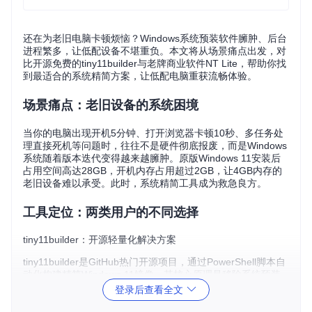
还在为老旧电脑卡顿烦恼？Windows系统预装软件臃肿、后台
进程繁多，让低配设备不堪重负。本文将从场景痛点出发，对
比开源免费的tiny11builder与老牌商业软件NT Lite，帮助你找
到最适合的系统精简方案，让低配电脑重获流畅体验。
场景痛点：老旧设备的系统困境
当你的电脑出现开机5分钟、打开浏览器卡顿10秒、多任务处
理直接死机等问题时，往往不是硬件彻底报废，而是Windows
系统随着版本迭代变得越来越臃肿。原版Windows 11安装后
占用空间高达28GB，开机内存占用超过2GB，让4GB内存的
老旧设备难以承受。此时，系统精简工具成为救急良方。
工具定位：两类用户的不同选择
tiny11builder：开源轻量化解决方案
tiny11builder是GitHub热门开源项目，通过PowerShell脚本自
动化构建精简Windows 11镜像。其核心原理是移除系统预装
应用（如Edge、Xbox组件）、禁用非必要服务（如Windows
登录后查看全文
Update），并通过autounattend.xml实现无人值守安装。项目