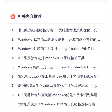
提供两种脚本：
tiny11maker.ps1：保留系统可维护性，支持后续更新和功
能添加
相关内容推荐
tiny11Coremaker.ps1：极致精简，移除WinSxS组件存储，
牺牲服务ability换取最小体积
1
老旧电脑提速终极指南：3大维度对比系统优化工具，让你的设备焕发新生
适用人群画像
：
2
Windows 11精简工具深度解析：开源与商业方案的终极抉择
技术爱好者和开源社区用户
拥有老旧PC或虚拟机的用户
3
Windows 11精简工具对比：tiny11builder与NT Lite的技术选型指南
追求最小系统体积和资源占用的用户
熟悉命令行操作，愿意手动解决潜在问题的用户
4
3个维度教你选择Windows 11系统精简工具
NT Lite：专业级系统定制工具
5
Windows精简工具二选一：tiny11builder与NT Lite的3个关键差异及决策指南
NT Lite是一款商业软件，提供图形化界面（GUI），支持Win
dows全版本（含Windows 11/10/8/7）的深度定制。其功能覆
6
3款Windows精简工具深度评测：让老旧电脑焕发新生的实用指南
盖驱动整合、组件移除、注册表优化等，适合需要精细化控制
的高级用户。
7
老旧电脑重生？两款系统优化工具的极限测试：tiny11builder vs NT Lite
适用人群画像
：
8
6个问题带你彻底搞懂Windows优化：从卡顿到丝滑的实战指南
企业IT管理员和系统维护人员
9
3大场景实测！Windows 11精简工具终极选择指南
需要频繁定制不同硬件系统镜像的用户
对系统稳定性和可维护性要求高的用户