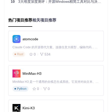
10
3大维度深度测评：开源Windows精简工具对比与决策指南
偏好图形化操作界面的普通用户
核心能力拆解：底层技术与场景化需求匹配
热门项目推荐
相关项目推荐
1. 技术原理对比
tiny11builder
：基于DISM（部署映像服务和管理）工具，通
过PowerShell脚本自动化执行组件移除、注册表优化和镜像压
atomcode
缩。其核心优势在于轻量级和自动化，脚本中大量使用
Remov
e-Item
和
Set-RegistryValue
等命令实现系统精简。例如，
Claude Code 的开源替代方案。连接任意大模型，编辑代码，运行命令，自动验证 — 全自动执行。用 Rust 构建，极致性能。 ｜ An open-source alternative to Claude Code. Connect any LLM, edit code, run commands, and verify changes — autonomously. Built in Rust for speed. Get Started
在tiny11maker.ps1中，通过匹配包名前缀的方式批量移除30
+预装应用：
0
534
Rust
$packagePrefixes
 = 
'Clipchamp.Clipchamp'
, 
'Microsoft.Bing
$packagesToRemove
 = 
$packages
 | 
Where-Object
 {

MiniMax-H3
$packageName
 = 
$_
$packagePrefixes
-contains
 (
$packagePrefixes
 | 
Where-
MiniMax H3 是一个通用的全模态生成系统。它支持对由文本、图像、视频和音频组成的多模态上下文进行统一理解，并能生成分辨率高达 2K、时长可达 15 秒的带原生立体声音频的视频。得益于面向任务泛化的系统设计，H3 在预训练阶段就已具备广泛的多模态上下文理解与生成能力，能够出色地执行复杂的多模态指令。
0
0
Python
NT Lite
：采用自研的系统组件引擎，支持更精细的组件筛选
和驱动整合。其底层技术更接近Windows内核级操作，能够处
理更复杂的系统定制需求。
Kimi-K3
2. 场景化需求匹配