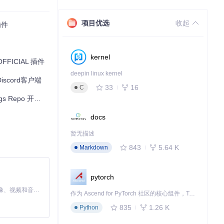
项目优选
收起
插件
档中有详细说明。
kernel
开始您的 Dis
OFFICIAL 插件
deepin linux kernel
scord客户端
33
16
C
po 开源项目推荐
docs
暂无描述
843
5.64 K
Markdown
pytorch
MiniMax H3 是一个通用的全模态生成系统。它支持对由文本、图像、视频和音频组成的多模态上下文进行统一理解，并能生成分辨率高达 2K、时长可达 15 秒的带原生立体声音频的视频。得益于面向任务泛化的系统设计，H3 在预训练阶段就已具备广泛的多模态上下文理解与生成能力，能够出色地执行复杂的多模态指令。
作为 Ascend for PyTorch 社区的核心组件，TorchNPU 是昇腾专为 PyTorch 打造的深度学习适配插件，使 PyTorch 框架能够直接调用昇腾 NPU，为开发者提供昇腾 AI 处理器的超强算力。
835
1.26 K
Python