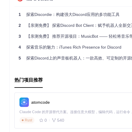
高性能
：利用 SIMD 加速 JSON 解析，并提供高效的数据传
扩展性强
：通过 Symphonia 插件系统可以轻松添加新的编
跨平台
：基于 Rust，可在多个操作系统上运行，无需担心兼
1
探索Discordie：构建强大Discord应用的多功能工具
为了使用 Songbird，您需要安装 Opus 编码器，以及可选的 
2
【亲测免费】 探索Discord Bot Client：赋予机器人全新
要了解更多关于 Songbird 的信息，包括示例代码和贡献指南，
3
【亲测免费】 推荐开源项目：MusicBot —— 轻松将音乐带入你的Disc
cord 声音探索之旅吧！
4
探索音乐的魅力：iTunes Rich Presence for Discord
5
探索Discord上的声音板机器人：一款高效、可定制的开
热门项目推荐
atomcode
0
540
Rust