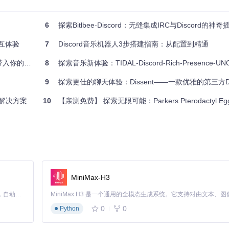
输机制。
解码器和格式支持。
容问题。
6
探索Bitlbee-Discord：无缝集成IRC与Discord的神奇
yt-dlp 工具以下载和转换在线音频源。相关安装指南在项目的 Readme 文
交互体验
7
Discord音乐机器人3步搭建指南：从配置到精通
请访问
该项目的 GitHub 页面
。加入
官方Discord服务器
与社区成员交流，并
ord服务器
8
探索音乐新体验：TIDAL-Discord-Rich-Presence-UN
9
探索更佳的聊天体验：Dissent——一款优雅的第三方Di
源解决方案
10
【亲测免费】 探索无限可能：Parkers Pterodactyl Eggs Re
MiniMax-H3
Claude Code 的开源替代方案。连接任意大模型，编辑代码，运行命令，自动验证 — 全自动执行。用 Rust 构建，极致性能。 ｜ An open-source alternative to Claude Code. Connect any LLM, edit code, run commands, and verify changes — autonomously. Built in Rust for speed. Get Started
0
0
Python