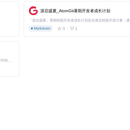
源启盛夏_AtomGit暑期开发者成长计划
0
1
Markdown
基于Python的Xiaozhi AI，适用于想要完整Xiaozhi体验而无需拥有专用硬件的用户。