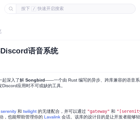
按下
快速开启搜索
/
统
Discord语音系统
们一起深入了解
Songbird
——一个由 Rust 编写的异步、跨库兼容的语音系统。
iscord应用时不可或缺的工具。
与
serenity
和
twilight
的无缝配合，并可以通过
"gateway"
和
"[serenit
直接驱动，也能帮助管理你的
Lavalink
会话。该库的设计目的是让开发者能够轻
。