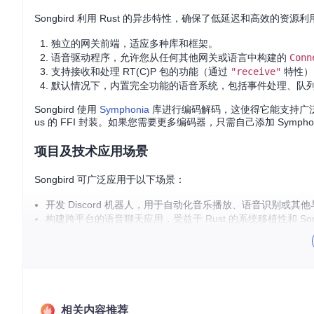
Songbird 利用 Rust 的异步特性，确保了低延迟和高效的资
独立的网关前端，适应多种库和框架。
语音驱动程序，允许您从任何其他网关或语言中构建的
Conn
支持接收和处理 RT(C)P 包的功能（通过
"receive"
特性）
默认情况下，内置完全功能的语音系统，包括事件处理、队列管
Songbird 使用
Symphonia
库进行编码解码，这使得它能支持广泛
us 的 FFI 封装。如果您需要更多编码器，只需自己添加 Symph
项目及技术应用场景
Songbird 可广泛应用于以下场景：
开发 Discord 机器人，用于自动化音乐播放、语音识别或其
构建跨平台的语音聊天应用，受益于 Rust 的系统移植性和 Song
在已有的 Discord 客户端基础上增强功能，如自定义音质调
项目特点
易用性
：Songbird 提供了清晰的 API 设计和完整的文档
灵活性
：支持多种库集成和驱动方式，允许用户定制音频处理
相关内容推荐