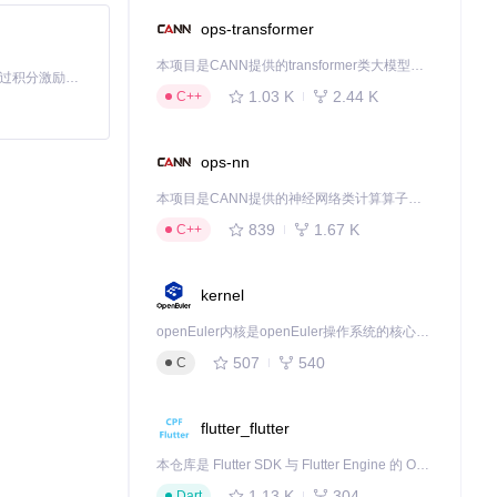
ops-transformer
本项目是CANN提供的transformer类大模型算子库，实现网络在NPU上加速计算。
「源启盛夏」暑期校园开发者成长计划旨在激活校园开源力量，通过积分激励、认证扶持、资源倾斜等形式，引导高校组织和开发者完成「入驻 — 建项目 — 做贡献 — 获认证 — 得资源」的完整闭环。无论你是想带领社团入驻平台的组织者，还是希望用代码贡献证明自己的开发者，都能在这里找到属于你的成长路径。
1.03 K
2.44 K
C++
ops-nn
本项目是CANN提供的神经网络类计算算子库，实现网络在NPU上加速计算。
839
1.67 K
C++
kernel
openEuler内核是openEuler操作系统的核心，既是系统性能与稳定性的基石，也是连接处理器、设备与服务的桥梁。
507
540
C
flutter_flutter
本仓库是 Flutter SDK 与 Flutter Engine 的 OpenHarmony 适配版本，由 CPF-Flutter 团队维护。开发者可使用熟悉的 Flutter 技术栈开发 OpenHarmony 应用，3.35.7 及以后的适配版本可基于本仓库源码构建支持 OpenHarmony 的 Flutter Engine。
1.13 K
304
Dart