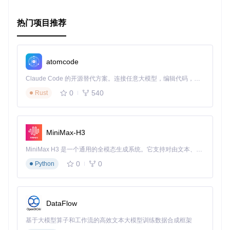
热门项目推荐
atomcode
Claude Code 的开源替代方案。连接任意大模型，编辑代码，运行命令，自动验证 — 全自动执行。用 Rust 构建，极致性能。 ｜ An open-source alternative to Claude Code. Connect any LLM, edit code, run commands, and verify changes — autonomously. Built in Rust for speed. Get Started
0
540
Rust
MiniMax-H3
MiniMax H3 是一个通用的全模态生成系统。它支持对由文本、图像、视频和音频组成的多模态上下文进行统一理解，并能生成分辨率高达 2K、时长可达 15 秒的带原生立体声音频的视频。得益于面向任务泛化的系统设计，H3 在预训练阶段就已具备广泛的多模态上下文理解与生成能力，能够出色地执行复杂的多模态指令。
0
0
Python
DataFlow
基于大模型算子和工作流的高效文本大模型训练数据合成框架