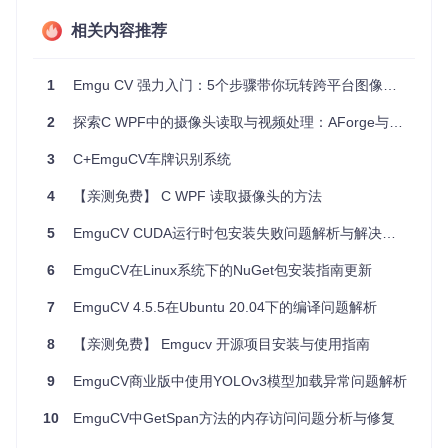
友。
相关内容推荐
社交媒体 - 在上传图片或视频时自动标记出朋友的脸部。
项目特点
1
Emgu CV 强力入门：5个步骤带你玩转跨平台图像处理
跨平台兼容性
- 支持多种操作系统和开发环境，包括Visua
2
探索C WPF中的摄像头读取与视频处理：AForge与EmguCV的完美结合
l Studio、Xamarin Studio和Unity。
3
C+EmguCV车牌识别系统
高性能算法
- 集成的Haar级联分类器和Eigenfaces算法在
人脸检测和识别上表现出色。
4
【亲测免费】 C WPF 读取摄像头的方法
易于集成
- 只需更新Config.cs文件即可调整配置，方便快
速集成到现有项目中。
5
EmguCV CUDA运行时包安装失败问题解析与解决方案
演示视频
- 提供详细的操作视频，助您更好地理解和使用
项目。
6
EmguCV在Linux系统下的NuGet包安装指南更新
要启动此项目，只需下载或克隆源码，更新配置文件，然后使
7
EmguCV 4.5.5在Ubuntu 20.04下的编译问题解析
用Visual Studio构建并运行。无需复杂设置，轻松上手！
8
【亲测免费】 Emgucv 开源项目安装与使用指南
该项目不仅是人脸检测和识别的一个优秀实践案例，同时也为
开发者提供了深入了解计算机视觉技术的窗口。无论你是希望
9
EmguCV商业版中使用YOLOv3模型加载异常问题解析
提升自己的技能，还是正在寻找合适的解决方案，
Face Dete
ction and Recognition with C# EmguCV
都值得你的关
注和尝试。
10
EmguCV中GetSpan方法的内存访问问题分析与修复