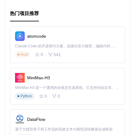
热门项目推荐
atomcode
Claude Code 的开源替代方案。连接任意大模型，编辑代码，运行命令，自动验证 — 全自动执行。用 Rust 构建，极致性能。 ｜ An open-source alternative to Claude Code. Connect any LLM, edit code, run commands, and verify changes — autonomously. Built in Rust for speed. Get Started
0
541
Rust
MiniMax-H3
MiniMax H3 是一个通用的全模态生成系统。它支持对由文本、图像、视频和音频组成的多模态上下文进行统一理解，并能生成分辨率高达 2K、时长可达 15 秒的带原生立体声音频的视频。得益于面向任务泛化的系统设计，H3 在预训练阶段就已具备广泛的多模态上下文理解与生成能力，能够出色地执行复杂的多模态指令。
0
0
Python
DataFlow
基于大模型算子和工作流的高效文本大模型训练数据合成框架