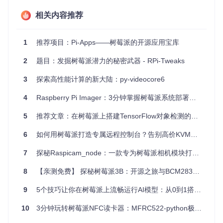
4、项目特点
相关内容推荐
简单易用
：只需一行命令即可安装，无需深入了解ZRAM工
作原理。
1
推荐项目：Pi-Apps——树莓派的开源应用宝库
自动化配置
：自动检测硬件配置，动态分配资源，无需手动
2
题目：发掘树莓派潜力的秘密武器 - RPi-Tweaks
调整。
启动自启
：修改
/etc/rc.local
文件后，RPI_ZRAM将在
3
探索高性能计算的新大陆：py-videocore6
每次系统启动时自动运行。
可视化监控
：可以通过
top
,
htop
, 或
atop
命令查看ZRAM
4
Raspberry Pi Imager：3分钟掌握树莓派系统部署的终极秘籍
的效果，直观了解系统状态。
5
推荐文章：在树莓派上搭建TensorFlow对象检测的奇妙之旅
立即尝试
RPI_ZRAM
吧，让您的树莓派焕发新的活力，享受更
流畅的操作体验！
6
如何用树莓派打造专属远程控制台？告别高价KVM的省钱方案
7
探秘Raspicam_node：一款专为树莓派相机模块打造的ROS节点
8
【亲测免费】 探秘树莓派3B：开源之旅与BCM2837的深度指南
9
5个技巧让你在树莓派上流畅运行AI模型：从0到1搭建本地智能服务
10
3分钟玩转树莓派NFC读卡器：MFRC522-python极速上手攻略