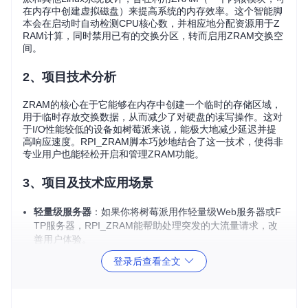
在内存中创建虚拟磁盘）来提高系统的内存效率。这个智能脚
本会在启动时自动检测CPU核心数，并相应地分配资源用于Z
RAM计算，同时禁用已有的交换分区，转而启用ZRAM交换空
间。
2、项目技术分析
ZRAM的核心在于它能够在内存中创建一个临时的存储区域，
用于临时存放交换数据，从而减少了对硬盘的读写操作。这对
于I/O性能较低的设备如树莓派来说，能极大地减少延迟并提
高响应速度。RPI_ZRAM脚本巧妙地结合了这一技术，使得非
专业用户也能轻松开启和管理ZRAM功能。
3、项目及技术应用场景
轻量级服务器
：如果你将树莓派用作轻量级Web服务器或F
TP服务器，RPI_ZRAM能帮助处理突发的大流量请求，改
善用户体验。
IoT应用
：在物联网环境中，设备往往需要快速处理大量小
登录后查看全文
数据，ZRAM可以提供更快的数据交换，增强实时性。
多媒体中心
：在运行Kodi或其他媒体中心软件时，RPI_ZR
AM可以提升缓冲速度，减少播放卡顿。