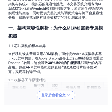
架构与传统x86模拟器的兼容性挑战。本文将系统介绍专为M
1/M2芯片优化的Android模拟器部署方案，通过原生ARM架构
实现性能突破，同时提供完整的效能调优策略与跨平台兼容性
分析，帮助测试团队构建高效稳定的移动测试环境。
一、架构兼容性解析：为什么M1/M2需要专属模
拟器
1.1 芯片架构的根本差异
当代移动设备普遍采用ARM架构，而传统Android模拟器多基
于x86架构构建。在Apple Silicon设备上运行x86模拟器需通过
Rosetta 2转译，这会导致
30%-50%的性能损耗
和额外的内存
占用。原生ARM架构模拟器则直接与M1/M2芯片指令集对
齐，实现零转译开销。
1.2 模拟器工作原理对比
执行方
启动
架构类型
资源占用
图形渲染
式
时间
登录后查看全文
高（+40%
依赖软件
Rosetta
8-12
x86模拟器
转译
分钟
内存）
渲染
ARM原生
直接执
3-5分
低（原生优
硬件加速