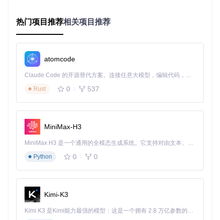
将
Android Emulator.app
拖拽至
/Applications
目录
首次启动时，系统会提示"无法验证开发者"，需通过
系统
热门项目推荐
相关项目推荐
偏好设置 > 安全性与隐私
手动允许应用运行
⚠️
注意事项
：首次启动需5-10分钟初始化系统镜像，建议在此
期间不要关闭应用或休眠电脑。
atomcode
2.3 系统镜像配置
Claude Code 的开源替代方案。连接任意大模型，编辑代码，运行命令，自动验证 — 全自动执行。用 Rust 构建，极致性能。 ｜ An open-source alternative to Claude Code. Connect any LLM, edit code, run commands, and verify changes — autonomously. Built in Rust for speed. Get Started
模拟器首次启动后，需通过内置的镜像管理工具下载合适的An
0
537
Rust
droid版本：
启动模拟器后点击"Settings" > "System Images"
选择
API Level 30以上
的arm64-v8a镜像
MiniMax-H3
等待下载完成后点击"Apply"应用配置
MiniMax H3 是一个通用的全模态生成系统。它支持对由文本、图像、视频和音频组成的多模态上下文进行统一理解，并能生成分辨率高达 2K、时长可达 15 秒的带原生立体声音频的视频。得益于面向任务泛化的系统设计，H3 在预训练阶段就已具备广泛的多模态上下文理解与生成能力，能够出色地执行复杂的多模态指令。
三、效能优化与故障排除
0
0
Python
3.1 关键配置参数优化
通过修改配置文件
~/.android/emu-config.ini
调整性能参
Kimi-K3
数：
Kimi K3 是Kimi能力最强的模型：这是一个拥有 2.8 万亿参数的混合专家（MoE）模型，具备原生视觉理解能力，并支持 100 万 token 的上下文窗口。
参数