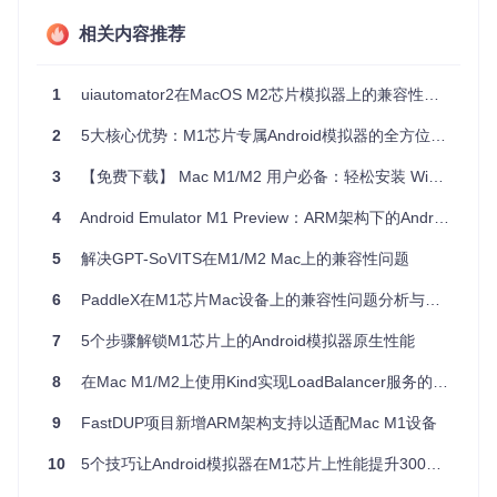
模拟器
行
钟
化）
支持
相关内容推荐
架构兼容性脚注
：ARM架构模拟器通过实现Android Open
Source Project (AOSP)的arm64-v8a系统镜像，直接运行
ARM指令集应用，避免了指令集转换过程中的性能损失。
1
uiautomator2在MacOS M2芯片模拟器上的兼容性问题解析
二、从零开始的部署指南
2
5大核心优势：M1芯片专属Android模拟器的全方位技术指南
3
【免费下载】 Mac M1/M2 用户必备：轻松安装 Windows 11 虚拟机指南
2.1 环境准备与前置检查
在开始部署前，请确认系统满足以下要求：
4
Android Emulator M1 Preview：ARM架构下的Android开发性能加速方案
Apple Silicon M1/M2系列芯片（包括M1 Pro/Max/Ultra）
5
解决GPT-SoVITS在M1/M2 Mac上的兼容性问题
macOS 12.0或更高版本
6
PaddleX在M1芯片Mac设备上的兼容性问题分析与解决方案
至少8GB内存
（推荐16GB以支持多设备模拟）
15GB可用存储空间
（含系统镜像与应用缓存）
7
5个步骤解锁M1芯片上的Android模拟器原生性能
⚠️
注意事项
：确保已安装Xcode Command Line Tools，可通
8
在Mac M1/M2上使用Kind实现LoadBalancer服务的解决方案
过终端执行
xcode-select --install
完成安装。
9
FastDUP项目新增ARM架构支持以适配Mac M1设备
2.2 模拟器获取与安装流程
克隆项目仓库：
10
5个技巧让Android模拟器在M1芯片上性能提升300%：Android Emulator M1 Preview全攻略
git 
clone