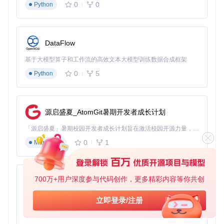
推荐配置
说明
0
0
Python
类别
内存
建议设置为物理内存的5
hw.ramSize=614
分配
4
0%，6GB为平衡值
DataFlow
存储
disk.dataPartitio
增大数据分区减少频繁扩容
配置
n.size=4G
基于大模型算子和工作流的高效文本大模型训练数据合成框架
启动
启用快速启动（首次启动需
fastboot.forceFas
0
5
Python
模式
tBoot=yes
禁用）
图形
hw.gpu.enabled=
开启Metal图形加速
加速
yes
源启盛夏_AtomGit暑期开发者成长计划
⚠️
注意事项
：修改配置后需完全退出模拟器并重启生效，建议
「源启盛夏」暑期校园开发者成长计划旨在激活校园开源力量，通过积分激励、认证扶持、资源倾斜等形式，引导高校组织和开发者完成「入驻 — 建项目 — 做贡献 — 获认证 — 得资源」的完整闭环。无论你是想带领社团入驻平台的组织者，还是希望用代码贡献证明自己的开发者，都能在这里找到属于你的成长路径。
通过
Activity Monitor
监控资源占用情况。
0
1
Markdown
3.2 常见问题诊断方案
问题现象
可能原因
解决方案
系统镜像
删除
~/.android/avd
目录
启动卡在"And
700万+用户深度参与代码创作，更多精彩内容等你共创
py-xiaozhi
损坏
下对应AVD文件夹
roid" logo
应用架构
确保测试应用为arm64-v8a
基于Python的Xiaozhi AI，适用于想要完整Xiaozhi体验而无需拥有专用硬件的用户。
立即登录/注册
应用安装失败
不匹配
版本
0
1
Python
GPU驱