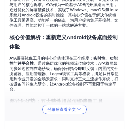
与用户的核心诉求。AYA作为一款基于ADB的开源桌面应用，
通过优化的屏幕镜像技术，实现了Windows、macOS和Linux
系统对Android设备的实时操控，其核心价值在于解决传统镜
像工具延迟高、功能单一的痛点，为用户提供集屏幕投射、文
件管理、性能监控于一体的一站式解决方案。
核心价值解析：重新定义Android设备桌面控制
体验
AYA屏幕镜像工具的核心价值体现在三个维度：
实时性
、
功能
性
与
跨平台性
。通过底层优化的视频流传输技术，AYA将屏幕
同步延迟控制在毫秒级，确保操作指令即时反馈；内置的文件
浏览器、应用管理器、Logcat调试工具等模块，满足从日常使
用到专业开发的全场景需求；同时支持三大主流操作系统，打
破设备间的生态壁垒，让Android设备控制不再受限于特定平
台。
差异化优势：五大特性超越传统镜像工具
登录后查看全文
如何解决传统工具延迟卡顿问题？
AYA采用Scrcpy核心技术与WebCodecs硬件加速解码，配合
自适应码率调整算法，在保证画质的同时将传输延迟降低至10