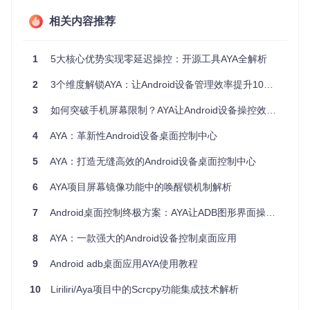
0ms以内，较同类工具提升60%以上响应速度。这一技术优势
使得游戏直播、实时演示等对延迟敏感的场景成为可能。
相关内容推荐
如何实现一站式设备管理？
1
5大核心优势实现零延迟操控：开源工具AYA全解析
区别于单一功能的镜像工具，AYA整合了六大核心模块：屏幕
镜像（
src/renderer/screencast/
）、文件传输（
src/renderer/
2
3个维度解锁AYA：让Android设备管理效率提升10倍的开源工具
main/components/file/
）、应用管理（
src/renderer/main/com
ponents/application/
）、性能监控（
src/renderer/main/comp
3
如何突破手机屏幕限制？AYA让Android设备操控效率提升300%的秘密
onents/performance/
）、日志查看（
src/renderer/main/comp
onents/logcat/
）和远程控制（
src/renderer/screencast/lib/Scr
4
AYA：革新性Android设备桌面控制中心
cpyClient.ts
），真正实现"一个工具解决所有设备管理需求"。
5
AYA：打造无缝高效的Android设备桌面控制中心
场景化应用指南：三大核心场景的最佳实践
6
AYA项目屏幕镜像功能中的唤醒锁机制解析
移动开发者调试场景
7
Android桌面控制终极方案：AYA让ADB图形界面操作变得简单快速
痛点
：传统调试需频繁在手机与电脑间切换，日志查看与界面
操作割裂。
8
AYA：一款强大的Android设备控制桌面应用
解决方案
：通过AYA的屏幕镜像+Logcat联动功能，可在电脑
端实时操作设备并同步查看日志输出。配合快捷键映射（
src/r
9
Android adb桌面应用AYA使用教程
enderer/screencast/lib/Keyboard.ts
），实现单键盘控制双设
备，调试效率提升40%。
10
Liriliri/Aya项目中的Scrcpy功能集成技术解析
移动教学演示场景