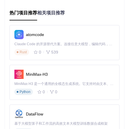
易用
★☆☆
★★★
★★☆
★★★★☆
性
☆☆
☆☆
☆☆
热门项目推荐
相关项目推荐
安全
★★★
★★☆
★★★
★★★★★
性
★☆
☆☆
★☆
兼容
★★★
★★☆
★★★
atomcode
★★★★☆
性
★★
☆☆
★☆
Claude Code 的开源替代方案。连接任意大模型，编辑代码，运行命令，自动验证 — 全自动执行。用 Rust 构建，极致性能。 ｜ An open-source alternative to Claude Code. Connect any LLM, edit code, run commands, and verify changes — autonomously. Built in Rust for speed. Get Started
★★★
★☆☆
★★☆
成本
★★★★★
★★
☆☆
☆☆
0
539
Rust
RevokeMsgPatcher在功能完整性和安全性方面表现突出，特
别是其开源特性带来的透明性，使其成为注重隐私保护用户的
理想选择。与商业软件相比，它不仅免费，还避免了数据收集
MiniMax-H3
的潜在风险。
MiniMax H3 是一个通用的全模态生成系统。它支持对由文本、图像、视频和音频组成的多模态上下文进行统一理解，并能生成分辨率高达 2K、时长可达 15 秒的带原生立体声音频的视频。得益于面向任务泛化的系统设计，H3 在预训练阶段就已具备广泛的多模态上下文理解与生成能力，能够出色地执行复杂的多模态指令。
零门槛实施指南：6步构建防撤回系统
0
0
Python
实施防撤回解决方案无需专业技术背景，按照以下步骤操作，
即使是非技术用户也能在5分钟内完成部署：
DataFlow
1. 环境准备
确保操作系统为Windows 7或更高版本
基于大模型算子和工作流的高效文本大模型训练数据合成框架
关闭所有微信相关进程（包括后台进程）