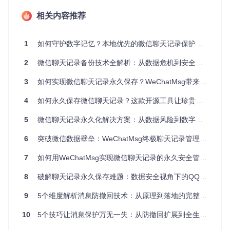
图：x32dbg调试器启动界面，用于定位微信程序中的消息处
相关内容推荐
理逻辑
技术延伸：动态链接库注入与内存修改
1
如何守护数字记忆？本地优先的微信聊天记录保护方案
RevokeMsgPatcher采用的是用户态钩子技术，通过修改微信
2
微信聊天记录备份技术全解析：从数据危机到安全存储的完整方案
进程空间中的动态链接库（DLL）实现功能。具体来说，工具
会定位到WeChatWin.dll中的特定函数入口，通过修改汇编指
3
如何实现微信聊天记录永久保存？WeChatMsg带来的个人数据管理新方案
令将撤回判断逻辑短路。这种方法不需要修改原始安装文件，
而是在程序运行时动态生效，既保证了安全性，又便于卸载恢
4
如何永久保存微信聊天记录？这款开源工具让珍贵对话不再丢失
复。
5
微信聊天记录永久化解决方案：从数据风险到数字资产的全流程管理
消息保护方案横评：5大维度全面解析
6
突破微信数据壁垒：WeChatMsg终极聊天记录管理解决方案
选择合适的聊天记录保护方案需要综合考虑多个因素。以下从
功能完整性、易用性、安全性、兼容性和成本五个维度，对比
7
如何用WeChatMsg实现微信聊天记录的永久安全管理？
当前主流的消息保护方案：
8
破解聊天记录永久保存难题：数据安全视角下的QQ备份解决方案
评估
手动截
商业监
系统备
RevokeMsg
维度
Patcher
图保存
控软件
份工具
9
5个维度解析消息防撤回技术：从原理到落地的完整方案
功能
★☆☆
★★★
★★☆
10
5个技巧让消息保护万无一失：从防撤回扩展到全生命周期管理的实用指南
完整
★★★★★
☆☆
★☆
☆☆
性