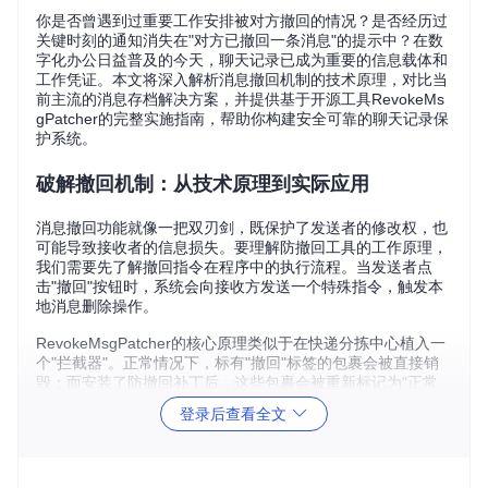
你是否曾遇到过重要工作安排被对方撤回的情况？是否经历过
关键时刻的通知消失在"对方已撤回一条消息"的提示中？在数
字化办公日益普及的今天，聊天记录已成为重要的信息载体和
工作凭证。本文将深入解析消息撤回机制的技术原理，对比当
前主流的消息存档解决方案，并提供基于开源工具RevokeMs
gPatcher的完整实施指南，帮助你构建安全可靠的聊天记录保
护系统。
破解撤回机制：从技术原理到实际应用
消息撤回功能就像一把双刃剑，既保护了发送者的修改权，也
可能导致接收者的信息损失。要理解防撤回工具的工作原理，
我们需要先了解撤回指令在程序中的执行流程。当发送者点
击"撤回"按钮时，系统会向接收方发送一个特殊指令，触发本
地消息删除操作。
RevokeMsgPatcher的核心原理类似于在快递分拣中心植入一
个"拦截器"。正常情况下，标有"撤回"标签的包裹会被直接销
毁；而安装了防撤回补丁后，这些包裹会被重新标记为"正常
投递"，继续送往收件人。更形象地说，这就像在家庭电路中
登录后查看全文
安装了一个特殊的断路器，当检测到"撤回"这个特定电流模式
时，会自动切断删除操作的执行路径。