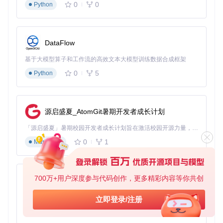
0
0
Python
QueueHandle_t lowPriorityQueue = 
xQueueCreate
(
32
, 
sizeof
步骤三：数据预加载与调度
在系统空闲时，根据优先级从队列中获取数据并预加载到发送
DataFlow
缓冲区。通过中断回调函数，在主机请求时快速发送预加载的
数据。
基于大模型算子和工作流的高效文本大模型训练数据合成框架
0
5
Python
// 数据预加载任务
void
preloadTask
(
void
 *pvParameters)
{

  DataPackage data;

while
 (
1
) {

源启盛夏_AtomGit暑期开发者成长计划
// 优先处理高优先级数据
if
 (
xQueueReceive
(highPriorityQueue, &data, 
0
) == pdTR
「源启盛夏」暑期校园开发者成长计划旨在激活校园开源力量，通过积分激励、认证扶持、资源倾斜等形式，引导高校组织和开发者完成「入驻 — 建项目 — 做贡献 — 获认证 — 得资源」的完整闭环。无论你是想带领社团入驻平台的组织者，还是希望用代码贡献证明自己的开发者，都能在这里找到属于你的成长路径。
      i2cSlave.
write
(data.buffer, data.length);

0
1
    } 
else
if
 (
xQueueReceive
(mediumPriorityQueue, &data, 
Markdown
      i2cSlave.
write
(data.buffer, data.length);

    } 
else
if
 (
xQueueReceive
(lowPriorityQueue, &data, 
0
) 
      i2cSlave.
write
(data.buffer, data.length);

    }

700万+用户深度参与代码创作，更多精彩内容等你共创
py-xiaozhi
vTaskDelay
(
10
 / portTICK_PERIOD_MS);

  }

基于Python的Xiaozhi AI，适用于想要完整Xiaozhi体验而无需拥有专用硬件的用户。
立即登录/注册
0
1
Python
步骤四：错误处理配置