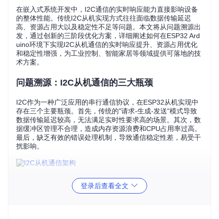
在嵌入式系统开发中，I2C通信的实时响应能力直接影响设备
的整体性能。传统I2C从机实现方式往往面临数据传输延迟
高、资源占用大以及稳定性不足等问题。本文将从问题溯源出
发，通过创新的三阶段优化方案，详细阐述如何在ESP32 Ard
uino环境下实现I2C从机通信的实时响应提升、资源占用优化
和稳定性增强，为工业控制、智能家居等领域提供可落地的技
术方案。
问题溯源：I2C从机通信的三大瓶颈
I2C作为一种广泛应用的串行通信协议，在ESP32从机实现中
存在三个主要瓶颈。首先，传统的"请求-生成-发送"模式导致
数据传输延迟较高，无法满足实时性要求高的场景。其次，数
据缓冲区管理不合理，造成内存资源浪费和CPU占用率过高。
最后，缺乏有效的错误处理机制，导致通信稳定性差，易受干
扰影响。
I2C从机通信架构示意图，展示了主机与从机之间的连接方式
登录后查看全文
及数据传输路径
创新方案：三阶段优化技术