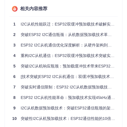
1. 预加载双缓冲区机制
相关内容推荐
传统的单缓冲区设计在数据传输过程中需要实时生成数据，导
致延迟增加。创新的双缓冲区机制将数据准备与传输过程分
1
I2C从机性能跃迁：ESP32双缓冲预加载技术破解实时通信瓶颈
离，通过接收缓冲区和发送缓冲区并行工作，实现数据的预加
载。当主机发送请求时，从机可直接将预加载的数据通过DMA
传输，大幅降低响应时间。
2
突破ESP32 I2C通信瓶颈：从机数据预加载技术革新与实践指南
2. 动态优先级调度
3
ESP32 I2C从机通信优化深度解析：从硬件架构到性能调优实践
为了优化资源占用，引入动态优先级调度算法。根据数据的重
4
重构I2C从机通信：ESP32双缓冲预加载技术突破实时响应瓶颈
要性和实时性要求，将数据分为高、中、低三个优先级。系统
在空闲时优先处理高优先级数据的预加载，确保关键数据的及
5
突破I2C从机响应瓶颈：预加载缓冲技术带来ESP32通信效率10倍提升
时传输，同时合理分配CPU资源，降低整体占用率。
6
[技术突破]ESP32 I2C从机通信：双缓冲预加载技术的实时性优化实践
3. 自适应错误恢复
针对通信过程中的各种异常情况，设计自适应错误恢复机制。
7
突破实时通信限制：ESP32 I2C从机数据预加载技术的效率革新实践
通过实时监测通信状态，当检测到错误时，自动触发重试机
制，并根据错误类型调整通信参数，如重试次数、等待时间
8
ESP32 I2C从机性能革命：预加载技术实现45kHz通信突破与实时数据交互重构
等，提高系统的稳定性。
9
I2C从机数据预加载技术：突破ESP32通信瓶颈的架构级优化方案
10
突破性I2C从机预加载技术：ESP32通信性能的10倍提升方案
ESP32外设架构图，展示了I2C控制器与其他外设的关系及数
据流向