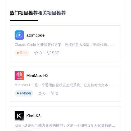
实施步骤：从机优化的四步流程
热门项目推荐
相关项目推荐
步骤一：缓冲区配置
首先，初始化双缓冲区结构，设置合理的缓冲区大小。根据实
atomcode
际应用需求，通过
setBufferSize()
方法调整缓冲区大小，
建议设置为数据传输量的2倍，以确保数据预加载的顺利进
Claude Code 的开源替代方案。连接任意大模型，编辑代码，运行命令，自动验证 — 全自动执行。用 Rust 构建，极致性能。 ｜ An open-source alternative to Claude Code. Connect any LLM, edit code, run commands, and verify changes — autonomously. Built in Rust for speed. Get Started
行。
0
537
Rust
// 初始化双缓冲区
TwoWire i2cSlave = 
TwoWire
(
0
);

i2cSlave.
begin
(
0x48
, 
21
, 
22
, 
400000
);  
// 地址0x48, SDA=21
MiniMax-H3
i2cSlave.
setBufferSize
(
256
);  
// 设置缓冲区大小为256字节
MiniMax H3 是一个通用的全模态生成系统。它支持对由文本、图像、视频和音频组成的多模态上下文进行统一理解，并能生成分辨率高达 2K、时长可达 15 秒的带原生立体声音频的视频。得益于面向任务泛化的系统设计，H3 在预训练阶段就已具备广泛的多模态上下文理解与生成能力，能够出色地执行复杂的多模态指令。
步骤二：优先级队列初始化
0
0
Python
创建三个不同优先级的队列，分别用于存储高、中、低优先级
的数据。通过队列管理数据的预加载顺序，确保高优先级数据
优先处理。
Kimi-K3
// 初始化优先级队列
QueueHandle_t highPriorityQueue = 
xQueueCreate
(
8
, 
sizeof
(
Kimi K3 是Kimi能力最强的模型：这是一个拥有 2.8 万亿参数的混合专家（MoE）模型，具备原生视觉理解能力，并支持 100 万 token 的上下文窗口。
QueueHandle_t mediumPriorityQueue = 
xQueueCreate
(
16
, 
size