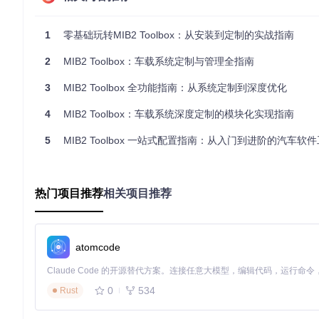
数据导入
：使用import_*.sh脚本导入地图数据、 Graceno
系统清理
：通过privacy_cleanhistory.sh等脚本清除系统
1
零基础玩转MIB2 Toolbox：从安装到定制的实战指南
常见问题
：
2
MIB2 Toolbox：车载系统定制与管理全指南
Q: 数据转储失败如何解决？ A: 检查SD卡剩余空间和读
3
MIB2 Toolbox 全功能指南：从系统定制到深度优化
Q: 导入地图数据后导航功能异常怎么办？ A: 确认地图数据版本与
⚙️ 高级工具模块
4
MIB2 Toolbox：车载系统深度定制的模块化实现指南
提供系统调试和高级配置功能，适合有一定技术基础的用户：
5
MIB2 Toolbox 一站式配置指南：从入门到进阶的汽车软件工
远程控制
：通过sshd_install.sh脚本安装SSH服务，实现T
系统补丁
：应用patch_vim_advanced.sh等补丁脚本，
系统信息
：运行util_info.sh获取硬件配置和系统版本信息。
热门项目推荐
相关项目推荐
![内饰照明控制界面](https://raw.gitcode.com/gh_mirrors/mi/mib2-
Car-Skins/Seat/ST/Mystery Blue/interieur_lighting.png?utm_so
atomcode
常见问题
：
Q: 无法通过Telnet连接车载系统怎么办？ A: 检查net
0
534
Rust
Q: 应用补丁后系统不稳定如何恢复？ A: 使用util_recov