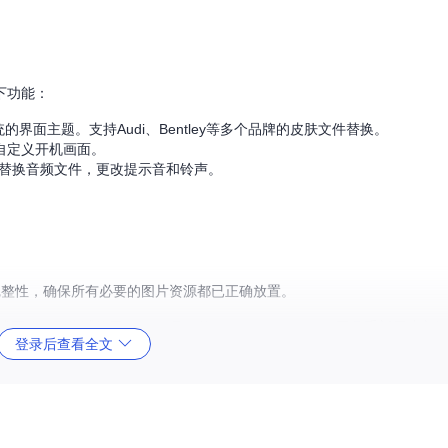
下功能：
统的界面主题。支持Audi、Bentley等多个品牌的皮肤文件替换。
件，自定义开机画面。
录中添加或替换音频文件，更改提示音和铃声。
件完整性，确保所有必要的图片资源都已正确放置。
正确，可尝试使用Tools目录下的compress-canim.py工具重新压缩文
登录后查看全文
dump_persistence.sh）将系统关键数据备份到SD卡。