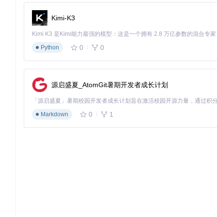
二、快速上手指南
Kimi-K3
环境准备
确保车载系统满足以下要求：
0
0
Python
MIB2-HIGH硬件平台
至少8GB可用空间的SD卡
稳定的电源供应
源启盛夏_AtomGit暑期开发者成长计划
安装步骤
Step 1: 获取项目代码
0
1
Markdown
git 
clone
Step 2: 进入项目目录
cd
Step 3: 运行安装脚本
chmod
 +x Toolbox/scripts/install_*.sh
