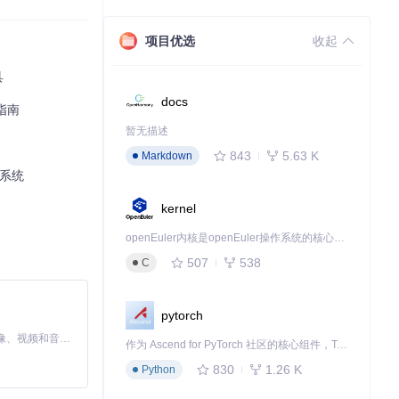
项目优选
收起
具
docs
指南
式。
暂无描述
843
5.63 K
Markdown
乐系统
kernel
openEuler内核是openEuler操作系统的核心，既是系统性能与稳定性的基石，也是连接处理器、设备与服务的桥梁。
507
538
C
ions/Graphics/
pytorch
MiniMax H3 是一个通用的全模态生成系统。它支持对由文本、图像、视频和音频组成的多模态上下文进行统一理解，并能生成分辨率高达 2K、时长可达 15 秒的带原生立体声音频的视频。得益于面向任务泛化的系统设计，H3 在预训练阶段就已具备广泛的多模态上下文理解与生成能力，能够出色地执行复杂的多模态指令。
作为 Ascend for PyTorch 社区的核心组件，TorchNPU 是昇腾专为 PyTorch 打造的深度学习适配插件，使 PyTorch 框架能够直接调用昇腾 NPU，为开发者提供昇腾 AI 处理器的超强算力。
830
1.26 K
Python