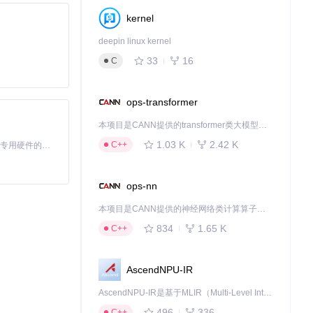
kernel
deepin linux kernel
33
16
C
ops-transformer
本项目是CANN提供的transformer类大模型算子库，实现网络在NPU上加速计算。
1.03 K
2.42 K
C++
基于Python的Xiaozhi AI，适用于想要完整Xiaozhi体验而无需拥有专用硬件的用户。
ops-nn
本项目是CANN提供的神经网络类计算算子库，实现网络在NPU上加速计算。
834
1.65 K
C++
AscendNPU-IR
AscendNPU-IR是基于MLIR（Multi-Level Intermediate Representation）构建的，面向昇腾亲和算子编译时使用的中间表示，提供昇腾完备表达能力，通过编译优化提升昇腾AI处理器计算效率，支持通过生态框架使能昇腾AI处理器与深度调优
496
336
C++