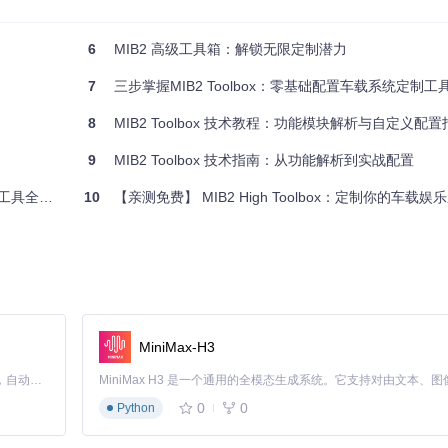
te音乐数据库等。
缓存和历史记录。
6
MIB2 高级工具箱：解锁无限定制潜力
7
三步掌握MIB2 Toolbox：零基础配置车载系统定制工
写权限，确保脚本具有可执行权限。
8
MIB2 Toolbox 技术教程：功能模块解析与自定义配置
系统兼容，可尝试使用patch_mapstylestoSD_*.sh脚本修复地图样
9
MIB2 Toolbox 技术指南：从功能解析到实战配置
具全攻略
10
【亲测免费】 MIB2 High Toolbox：定制你的车载娱
elnet协议（远程控制工具）访问。
解锁如视频播放限制等高级功能。
toolbox/raw/007e0d6c37a8f32259a3d1636e3f74b80f3c8be6/Modificat
urce=gitcode_repo_files)
图2：通过工具箱定制的内饰照明控制界面
MiniMax-H3
Claude Code 的开源替代方案。连接任意大模型，编辑代码，运行命令，自动验证 — 全自动执行。用 Rust 构建，极致性能。 ｜ An open-source alternative to Claude Code. Connect any LLM, edit code, run commands, and verify changes — autonomously. Built in Rust for speed. Get Started
work模块是否正确激活，防火墙设置是否阻止了连接。
0
0
Python
ery.sh脚本进行系统恢复，或重新安装工具箱。