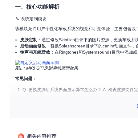
一、核心功能解析
🔧 系统定制模块
该模块允许用户个性化车载系统的视觉和听觉体验，主要包含以
皮肤定制
：通过修改Skinfiles目录下的图片资源，更换车载系
启动画面修改
：替换Splashscreen目录下的canim动画文
铃声与系统音效
：在Ringtones和Systemsounds目
图1：MK8 GTI定制启动画面效果
常见问题
：
Q: 更换皮肤后系统界面显示异常怎么办？ A: 检查皮肤文
Q: 自定义启动画面不生效是什么原因？ A: 确认canim文件格式
📊 数据管理模块
负责系统数据的备份、恢复和迁移，关键功能包括：
数据转储
：通过dump_*.sh系列脚本（如dump_eeprom.sh、
相关内容推荐