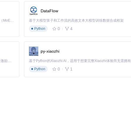
DataFlow
Kimi K3 是Kimi能力最强的模型：这是一个拥有 2.8 万亿参数的混合专家（MoE）模型，具备原生视觉理解能力，并支持 100 万 token 的上下文窗口。
基于大模型算子和工作流的高效文本大模型训练数据合成框架
0
4
Python
py-xiaozhi
「源启盛夏」暑期校园开发者成长计划旨在激活校园开源力量，通过积分激励、认证扶持、资源倾斜等形式，引导高校组织和开发者完成「入驻 — 建项目 — 做贡献 — 获认证 — 得资源」的完整闭环。无论你是想带领社团入驻平台的组织者，还是希望用代码贡献证明自己的开发者，都能在这里找到属于你的成长路径。
0
1
Python