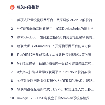
1.2 部署运维的复杂性
相关内容推荐
典型物联网平台需要配置15+个组件，包括消息队列、缓存、
数据库、流处理引擎等，涉及200+配置项。调查显示，企业平
均需要3名专职运维人员才能保证平台稳定运行。
1
颠覆式轻量级物联网平台：数字码蚁iot-cloud的极简架构实践
1.3 二次开发的高门槛
2
**打造智能物联网新纪元：探索DeviceScript的魅力**
过度封装导致扩展困难，添加简单功能平均需要修改5-8个模
3
探索iot-cloud：如何通过极简架构实现轻量级物联网平台的高效部署
块。某能源企业反馈，定制一个设备协议解析器花费了6周时
间，远超预期。
4
物联大师（iot-master）：开源物联网平台的全方位实践指南
1.4 性能瓶颈的早期显现
5
RuoYi物联网集成实战：从设备连接到智能决策的落地指南
随着设备规模增长，传统平台往往在5万台设备接入时就出现
明显性能下降，表现为数据延迟增加3-5秒，规则引擎响应时
6
5个维度揭秘：轻量级物联网平台如何突破传统架构瓶颈
间延长10倍。
7
3大突破打造轻量级物联网平台：iot-cloud极简架构实战指南
二、方案：极简架构的三大核心策略
8
如何让物联网设备保持进化？nRF5 DFU技术为智能硬件注入持续生命力
2.1 策略一：组件精选——只保留"必要零件"
2.1.1 技术栈的"减法哲学"
9
物联网设备互联新范式：ESP-LINK实现嵌入式设备无缝联网的创新实践
功
能
iot-cloud
10
Amlogic S905L2-B电视盒子的Armbian系统移植探索指南
主流方案
优势对比
方案
领