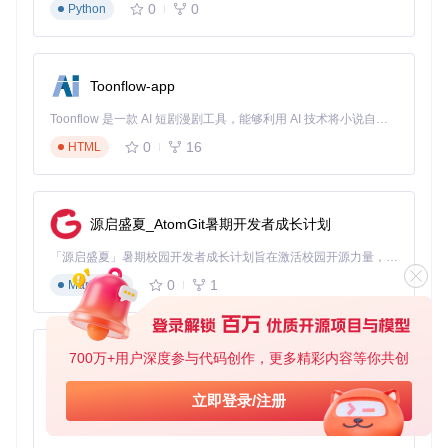
ruoyi-iot-core
：设备与数据管理核心
0
0
Python
ruoyi-iot-mqtt/tcp
：协议接入网关
ruoyi-rulengine
：规则引擎
ruoyi-quartz
：定时任务调度
Toonflow-app
ruoyi-ui
：管理控制台
Toonflow 是一款 AI 短剧漫剧工具，能够利用 AI 技术将小说自动转化为剧本，并结合 AI 生成的图片和视频，实现高效的短剧创作。借助 Toonflow，可以轻松完成从文字到影像的全流程，让短剧制作变得更加智能与便捷。
🔧
应用场景
：小型项目可选择"核心+MQTT网关"的最小部署
模式，仅需200MB内存；大型项目可拆分各模块独立部署，实
0
16
HTML
现水平扩展。
2.2 策略二：架构优化——让数据"轻装快跑"
2.2.1 协议网关：物联网世界的"多语言翻译官"
源启盛夏_AtomGit暑期开发者成长计划
协议网关负责将不同设备的"方言"（MQTT/TCP/HTTP等）转
换为平台统一"语言"。其设计采用：
「源启盛夏」暑期校园开发者成长计划旨在激活校园开源力量，通过积分激励、认证扶持、资源倾斜等形式，引导高校组织和开发者完成「入驻 — 建项目 — 做贡献 — 获认证 — 得资源」的完整闭环。无论你是想带领社团入驻平台的组织者，还是希望用代码贡献证明自己的开发者，都能在这里找到属于你的成长路径。
0
1
Markdown
适配器模式
：每种协议对应一个适配器，新增协议只需实现
接口
数据预处理
：在网关层完成数据清洗和格式转换，减轻核心
服务负担
700万+用户深度参与代码创作，更多精彩内容等你共创
AionUi
连接池化
：复用设备连接，将连接管理开销降低70%
2.2.2 TSL模型：设备的"能力说明书"
免费、本地、开源的 24/7 全天候 Cowork 应用，以及适用于 Gemini CLI、Claude Code、Codex、OpenCode、Qwen Code、Goose CLI、Auggie 等的 OpenClaw | 🌟 喜欢就点star吧
立即登录/注册
TSL模型（设备能力描述语言，类似产品说明书）统一描述设
0
6
TypeScript
备能力，包含：