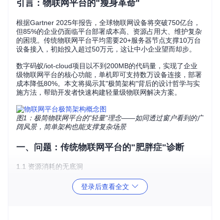
引言：物联网平台的"瘦身革命"
根据Gartner 2025年报告，全球物联网设备将突破750亿台，
但85%的企业仍面临平台部署成本高、资源占用大、维护复杂
的困境。传统物联网平台平均需要20+服务器节点支撑10万台
设备接入，初始投入超过50万元，这让中小企业望而却步。
数字码蚁/iot-cloud项目以不到200MB的代码量，实现了企业
级物联网平台的核心功能，单机即可支持数万设备连接，部署
成本降低80%。本文将揭示其"极简架构"背后的设计哲学与实
施方法，帮助开发者快速构建轻量级物联网解决方案。
图1：极简物联网平台的"轻量"理念——如同透过窗户看到的广
阔风景，简单架构也能支撑复杂场景
一、问题：传统物联网平台的"肥胖症"诊断
1.1 资源消耗的无底洞
传统平台平均占用16GB内存+50GB磁盘空间，启动时间超过3
登录后查看全文
分钟，相当于同时运行10个中型网站。某制造业客户案例显
示，其部署的传统物联网平台实际利用率不足30%，大量资源
被冗余功能占用。