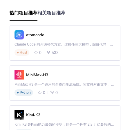
域
后
热门项目推荐
相关项目推荐
端
减少80%依赖，启
Spring Cloud
Spring Bo
全家桶
框
ot 3.0.x
动速度提升60%
架
数
atomcode
PostgreSQL+I
MySQL 8.
据
合并为2种存储，管
nfluxDB+Elasti
4.x+IoTD
存
理成本降低67%
Claude Code 的开源替代方案。连接任意大模型，编辑代码，运行命令，自动验证 — 全自动执行。用 Rust 构建，极致性能。 ｜ An open-source alternative to Claude Code. Connect any LLM, edit code, run commands, and verify changes — autonomously. Built in Rust for speed. Get Started
csearch
B 2.0.x
储
0
533
Rust
消
单一消息队列支持
息
Kafka+Rabbit
RocketM
多场景，运维复杂
系
MQ
Q 5.3.x
度降低50%
统
MiniMax-H3
前
MiniMax H3 是一个通用的全模态生成系统。它支持对由文本、图像、视频和音频组成的多模态上下文进行统一理解，并能生成分辨率高达 2K、时长可达 15 秒的带原生立体声音频的视频。得益于面向任务泛化的系统设计，H3 在预训练阶段就已具备广泛的多模态上下文理解与生成能力，能够出色地执行复杂的多模态指令。
端
包体积减少40%，
React+Redux+
Vue+Elem
框
Ant Design
ent UI
加载速度提升35%
0
0
Python
架
2.1.2 核心模块的"乐高式"组合
Kimi-K3
iot-cloud采用微内核+插件化架构，将系统划分为5个核心模
块，可按需组合部署：
Kimi K3 是Kimi能力最强的模型：这是一个拥有 2.8 万亿参数的混合专家（MoE）模型，具备原生视觉理解能力，并支持 100 万 token 的上下文窗口。