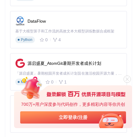
# 克隆ROCm仓库
git 
clone
cd
 ROCm

DataFlow
# 安装依赖
基于大模型算子和工作流的高效文本大模型训练数据合成框架
sudo
 apt update && 
sudo
 apt install -y build-essential cma
0
4
Python
# 构建并安装
mkdir
 build && 
cd
 build

cmake .. -DROCM_ENABLE_GFX1200=ON

make -j$(
nproc
源启盛夏_AtomGit暑期开发者成长计划
sudo
「源启盛夏」暑期校园开发者成长计划旨在激活校园开源力量，通过积分激励、认证扶持、资源倾斜等形式，引导高校组织和开发者完成「入驻 — 建项目 — 做贡献 — 获认证 — 得资源」的完整闭环。无论你是想带领社团入驻平台的组织者，还是希望用代码贡献证明自己的开发者，都能在这里找到属于你的成长路径。
验证安装
0
1
Markdown
# 检查ROCm版本
rocminfo | grep 
"ROCm Version"
# 运行兼容性测试
700万+用户深度参与代码创作，更多精彩内容等你共创
py-xiaozhi
性能基准测试
执行分布式通信测试验证多GPU协作能力：
基于Python的Xiaozhi AI，适用于想要完整Xiaozhi体验而无需拥有专用硬件的用户。
立即登录/注册
0
1
Python