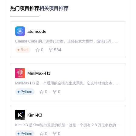
扩展内存管理模块对新硬件的支持
热门项目推荐
相关项目推荐
💡
技术提示
：gfx1200/1201架构基于RDNA 3设计，采用全新
的计算单元布局，相比上一代在并行处理能力上提升35%，特
别适合高吞吐量的AI训练任务。
atomcode
全平台兼容性矩阵
当前支持状态呈现"Linux优先，WSL跟进"的特点：
Claude Code 的开源替代方案。连接任意大模型，编辑代码，运行命令，自动验证 — 全自动执行。用 Rust 构建，极致性能。 ｜ An open-source alternative to Claude Code. Connect any LLM, edit code, run commands, and verify changes — autonomously. Built in Rust for speed. Get Started
0
534
Rust
Linux平台
：完整支持Radeon 9070系列所有功能，包括P
CIe原子操作和GPU直接内存访问
WSL环境
：暂支持至6.3.4版本，9000系列适配计划于Q2季
度更新
MiniMax-H3
验证系统
：已通过Ubuntu 22.04/20.04、RHEL 9.2/8.8等主
流发行版测试
MiniMax H3 是一个通用的全模态生成系统。它支持对由文本、图像、视频和音频组成的多模态上下文进行统一理解，并能生成分辨率高达 2K、时长可达 15 秒的带原生立体声音频的视频。得益于面向任务泛化的系统设计，H3 在预训练阶段就已具备广泛的多模态上下文理解与生成能力，能够出色地执行复杂的多模态指令。
0
0
Python
🔍
注意事项
：WSL用户需等待后续更新才能获得9000系列支
持，建议生产环境优先选择原生Linux系统部署。
实践指南：从零构建开发环境
Kimi-K3
快速部署流程
Kimi K3 是Kimi能力最强的模型：这是一个拥有 2.8 万亿参数的混合专家（MoE）模型，具备原生视觉理解能力，并支持 100 万 token 的上下文窗口。
环境准备
0
0
Python