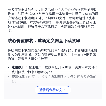
在云存储主导的今天，网盘已成为个人与企业数据管理的基础
设施。然而据《2025年云存储用户体验报告》显示，83%的用
户遭遇过下载速度限制，平均每GB文件下载耗时超过传统本
地传输的6倍。本文将系统剖析一款开源直链解析工具如何通
过技术创新，解决多平台下载痛点，构建高效文件获取新范
式。
核心价值解构：重新定义网盘下载效率
传统网盘下载如同在高峰时段的单车道行驶，平台通过限速机
制人为制造拥堵。这款直链解析工具则相当于开辟了VIP专属
通道，带来三大革命性改变：
速度跃升
：普通用户下载效率提升5-10倍，实测2GB文件下
载时间从1小时缩短至6分钟
资源优化
：内存占用控制在30MB以内，仅为官方客户端的
1/8
平台整合
：统一支持百度、阿里、天翼等6大主流网盘，避
登录后查看全文
免多客户端切换成本
关键突破点：通过本地JavaScript引擎直接解析加密链接，
无需中转服务器，既保护隐私又提升响应速度