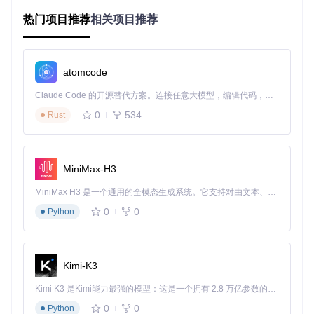
热门项目推荐
相关项目推荐
技术原理透视：三阶段解密传输机制
传统下载方式困境：层层关卡如何突破？
传统下载流程如同包裹递送的繁琐流程：用户请求→平台验证
atomcode
→权限审核→流量分配→限速传输，每个环节都可能成为效率
瓶颈。而直链解析采用"快递直达"模式，通过以下核心步骤实
Claude Code 的开源替代方案。连接任意大模型，编辑代码，运行命令，自动验证 — 全自动执行。用 Rust 构建，极致性能。 ｜ An open-source alternative to Claude Code. Connect any LLM, edit code, run commands, and verify changes — autonomously. Built in Rust for speed. Get Started
现突破：
0
534
Rust
// 核心解析逻辑伪代码
async
function
getDirectLink
(
fileUrl
) {

// 1. 模拟客户端环境获取会话凭证
MiniMax-H3
const
 session = 
await
simulateBrowserEnv
(fileUrl);

// 2. 破解签名算法提取真实地址
MiniMax H3 是一个通用的全模态生成系统。它支持对由文本、图像、视频和音频组成的多模态上下文进行统一理解，并能生成分辨率高达 2K、时长可达 15 秒的带原生立体声音频的视频。得益于面向任务泛化的系统设计，H3 在预训练阶段就已具备广泛的多模态上下文理解与生成能力，能够出色地执行复杂的多模态指令。
const
 decryptedUrl = 
decryptSignature
(session, fileUrl);
0
0
Python
// 3. 构建直连请求绕过限速节点
return
buildDirectRequest
(decryptedUrl, session.
token
);

Kimi-K3
这个过程就像：
Kimi K3 是Kimi能力最强的模型：这是一个拥有 2.8 万亿参数的混合专家（MoE）模型，具备原生视觉理解能力，并支持 100 万 token 的上下文窗口。
身份验证
：如同快递员出示工作证进入小区
0
0
Python
地址解密
：找到包裹在仓库中的精确位置