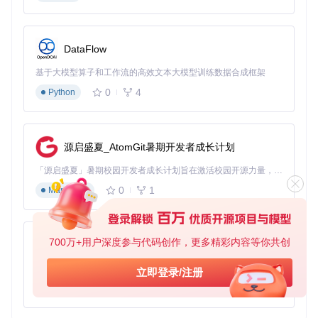
直达运输
：直接从仓库提货而非经过多个中转站
场景突破案例：四大创新应用场景
DataFlow
学术资源获取：论文下载效率提升80%
基于大模型算子和工作流的高效文本大模型训练数据合成框架
0
4
Python
痛点
：高校图书馆购买的电子资源常存储于特定网盘，非校园
网访问速度仅100KB/s
解决方案
：通过工具直链解析，某高校课题组实测将100篇系
列论文下载时间从3小时压缩至36分钟，且支持批量任务队列
管理
源启盛夏_AtomGit暑期开发者成长计划
视频创作者 workflow：素材管理新范式
「源启盛夏」暑期校园开发者成长计划旨在激活校园开源力量，通过积分激励、认证扶持、资源倾斜等形式，引导高校组织和开发者完成「入驻 — 建项目 — 做贡献 — 获认证 — 得资源」的完整闭环。无论你是想带领社团入驻平台的组织者，还是希望用代码贡献证明自己的开发者，都能在这里找到属于你的成长路径。
0
1
痛点
：4K视频素材（单文件20GB+）从网盘下载常因中断需
Markdown
重新开始
实施策略
：
启用工具分片下载功能（支持10MB-1GB自定义分片大小）
700万+用户深度参与代码创作，更多精彩内容等你共创
py-xiaozhi
配合断点续传技术，即使网络中断也可从上次进度继续
基于Python的Xiaozhi AI，适用于想要完整Xiaozhi体验而无需拥有专用硬件的用户。
多线程并发控制（默认8线程，可根据带宽调整）
立即登录/注册
企业文件协同：跨部门传输效率革命
0
1
Python
痛点
：大型设计文件（PSD/AI格式）在部门间传输需通过邮件