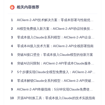
装Node.js环境（建议v16.0.0及以上版本）。
相关内容推荐
一键启动服务
根据操作系统选择相应的启动方式：
1
AIClient-2-API技术解决方案：零成本部署与性能优化指南
Linux/macOS系统
： 在终端中执行以下命令：
2
AI模型免费接入新方案：AIClient-2-API协议转换技术全解析
3
零成本接入Claude全系列模型：AIClient-2-API企业级部署实战指南
4
零成本AI接入技术方案：AIClient-2-API全栈部署指南
Windows系统
： 直接双击运行项目根目录下的
install-a
nd-run.bat
文件
5
突破AI接口壁垒：零成本接入Claude模型的创新方案
新手常见误区
：服务启动失败时，首先检查端口3000是否
6
突破AI访问限制：AIClient-2-API零成本Claude服务实现方案全解析
被占用。可以使用
netstat -tuln | grep 3000
（Linu
x/macOS）或
netstat -ano | findstr :3000
（Wind
7
5个步骤实现Claude全模型免费接入：AIClient-2-API技术赋能指南
ows）命令查看端口占用情况。
8
零成本解锁Claude全系列模型：AIClient-2-API突破限制的终极方案
服务启动成功后，你将看到类似以下的输出信息：
9
AIClient-2-API终极指南：5分钟实现Claude免费使用的完整教程
> aiclient-2-api@2.2.14 start

> node src/services/api-server.js

10
开源API转换工具：零成本接入Claude的技术实践指南
[2026-02-17T03:03:18.000Z] API Server started on port 3000