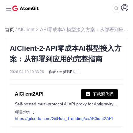
首页
/ AIClient-2-API零成本AI模型接入方案：从部署到应用的完整指南
AIClient-2-API零成本AI模型接入方
案：从部署到应用的完整指南
2026-04-19 10:33:26
作者：申梦珏Efrain
AIClient2API
下载源代码
Self-hosted multi-protocol AI API proxy for Antigravity, Codex, Grok, Kiro, OpenAI, Claude, and custom providers. Supports OpenAI-compatible API, Claude API, Gemini protocol conversion, GPT, Grok Build, Claude Opus, Gemini Pro, Kimi, MiniMax, provider pools, smart routing, and automatic failover.
项目地址：
https://gitcode.com/GitHub_Trending/ai/AIClient2API