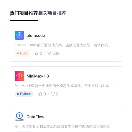
[2026-02-17T03:03:18.005Z] Loaded 5 provider strategies

热门项目推荐
相关项目推荐
访问管理控制台
打开浏览器，输入
http://localhost:3000
，即可进入AICli
ent-2-API的管理控制台。系统默认提供中英文两种界面，可通
atomcode
过右上角语言切换按钮进行切换。
Claude Code 的开源替代方案。连接任意大模型，编辑代码，运行命令，自动验证 — 全自动执行。用 Rust 构建，极致性能。 ｜ An open-source alternative to Claude Code. Connect any LLM, edit code, run commands, and verify changes — autonomously. Built in Rust for speed. Get Started
0
539
Rust
管理控制台主要包含以下功能区域：
系统概览：显示服务运行时间、版本信息和资源使用情况
配置管理：进行OAuth认证、模型参数等核心配置
MiniMax-H3
提供商池管理：配置多账户轮询和故障转移策略
MiniMax H3 是一个通用的全模态生成系统。它支持对由文本、图像、视频和音频组成的多模态上下文进行统一理解，并能生成分辨率高达 2K、时长可达 15 秒的带原生立体声音频的视频。得益于面向任务泛化的系统设计，H3 在预训练阶段就已具备广泛的多模态上下文理解与生成能力，能够出色地执行复杂的多模态指令。
路径路由示例：展示不同模型的API调用方式
0
0
Python
突破访问限制：Kiro认证配置详解
AIClient-2-API实现免费使用Claude模型的核心在于Kiro平台
的集成。通过正确配置Kiro认证信息，即可获得免费的AI模型
DataFlow
调用额度。
基于大模型算子和工作流的高效文本大模型训练数据合成框架
获取Kiro认证文件