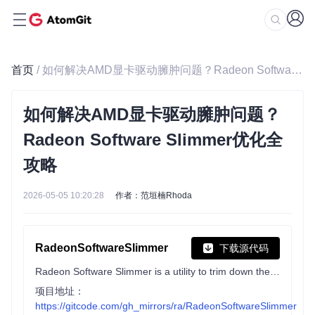
首页
/ 如何解决AMD显卡驱动臃肿问题？Radeon Software Slimmer优化全攻略
如何解决AMD显卡驱动臃肿问题？
Radeon Software Slimmer优化全
攻略
2026-05-05 10:20:28
作者：范垣楠Rhoda
RadeonSoftwareSlimmer
下载源代码
Radeon Software Slimmer is a utility to trim down the bloat with Radeon Software for AMD GPUs on Microsoft Windows.
项目地址：
https://gitcode.com/gh_mirrors/ra/RadeonSoftwareSlimmer