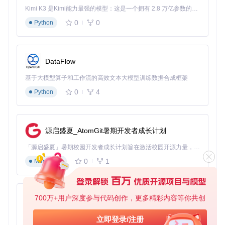
🟢 核心必要组件（不可移除）
Kimi K3 是Kimi能力最强的模型：这是一个拥有 2.8 万亿参数的混合专家（MoE）模型，具备原生视觉理解能力，并支持 100 万 token 的上下文窗口。
🟡 可选功能组件（按需保留）
0
0
Python
🔴 冗余消耗组件（建议移除）
定制优化策略，执行精简操作
基于分析报告，用户可通过直观的界面进行组件筛选：
DataFlow
推荐优化组合
：
基于大模型算子和工作流的高效文本大模型训练数据合成框架
组件
0
4
Python
建议保留
可安全移除
优化效果
类别
显示
图形驱动、Ope
保证基础显示
无
核心
nCL运行时
功能
源启盛夏_AtomGit暑期开发者成长计划
ReLive组件、V
降低后台资
in
R准备工具
源占用
「源启盛夏」暑期校园开发者成长计划旨在激活校园开源力量，通过积分激励、认证扶持、资源倾斜等形式，引导高校组织和开发者完成「入驻 — 建项目 — 做贡献 — 获认证 — 得资源」的完整闭环。无论你是想带领社团入驻平台的组织者，还是希望用代码贡献证明自己的开发者，都能在这里找到属于你的成长路径。
0
1
系统
遥测服务、
减少内存占用
Markdown
显示控制服务
服务
自动更新
约40%
计划
性能日志、
消除不必要的
无
任务
错误报告
系统唤醒
700万+用户深度参与代码创作，更多精彩内容等你共创
py-xiaozhi
优化过程完全可视化，用户可实时查看每个操作的进度和影
基于Python的Xiaozhi AI，适用于想要完整Xiaozhi体验而无需拥有专用硬件的用户。
立即登录/注册
响，平均耗时约5-8分钟。