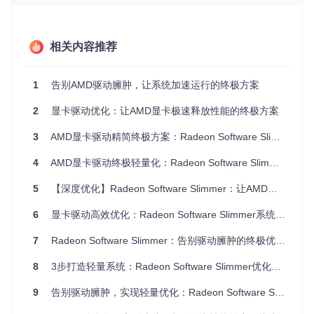
救你的系统？
面对驱动臃肿难题，Radeon Software Slimmer提供了精准
的"外科手术式"解决方案。这款开源工具如同一位专业的系统
相关内容推荐
医生，能够深入剖析驱动组件结构，安全移除冗余功能，同时
保留核心显示能力。
1
告别AMD驱动臃肿，让系统加速运行的终极方案
🛠️
核心技术架构
：
2
显卡驱动优化：让AMD显卡极速释放性能的终极方案
组件解析引擎
：如同CT扫描仪，可逐层分析驱动安装包结
构
3
AMD显卡驱动精简终极方案：Radeon Software Slimmer完全使用指南
智能决策系统
：基于用户硬件配置推荐优化方案
安全操作沙箱
：所有修改在隔离环境中进行，避免系统风险
4
AMD显卡驱动终极轻量化：Radeon Software Slimmer完整使用指南
系统状态快照
：优化前后自动创建系统还原点
5
【深度优化】Radeon Software Slimmer：让AMD显卡驱动轻装上阵的终极方案
该工具基于.NET框架开发，采用模块化设计，通过7-Zip解压
引擎处理安装文件，借助Windows API实现注册表和计划任务
6
显卡驱动高效优化：Radeon Software Slimmer系统资源释放指南
管理，既保证了操作的深度，又确保了系统的安全性。
7
Radeon Software Slimmer：告别驱动臃肿的终极优化工具
实施流程：四步完成驱动轻量化改造
8
3步打造轻量系统：Radeon Software Slimmer优化方案与效率提升指南
执行环境预检，确保系统兼容性
9
告别驱动臃肿，实现轻量优化：Radeon Software Slimmer让AMD显卡性能提升新体验
在开始优化前，需确认系统满足以下条件：