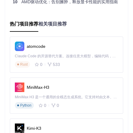
10
AMD驱动优化：告别臃肿，释放显卡性能的实用指南
操作系统：Windows 10/11 64位专业版或家庭版
运行时环境：.NET Framework 4.8以上或.NET 8.0运行时
权限要求：管理员账户（需修改系统级设置）
热门项目推荐
相关项目推荐
硬件要求：AMD Radeon RX 400系列及以上显卡
⚠️ 注意事项：优化前请关闭所有安全软件，避免拦截必要
操作；建议创建系统还原点，以防意外情况发生。
atomcode
获取工具的官方渠道：
Claude Code 的开源替代方案。连接任意大模型，编辑代码，运行命令，自动验证 — 全自动执行。用 Rust 构建，极致性能。 ｜ An open-source alternative to Claude Code. Connect any LLM, edit code, run commands, and verify changes — autonomously. Built in Rust for speed. Get Started
0
533
Rust
git 
clone
启动智能分析，生成优化方案
运行工具后，程序会自动执行三项核心检测：
MiniMax-H3
系统环境扫描
：识别当前驱动版本、已安装组件和运行状
MiniMax H3 是一个通用的全模态生成系统。它支持对由文本、图像、视频和音频组成的多模态上下文进行统一理解，并能生成分辨率高达 2K、时长可达 15 秒的带原生立体声音频的视频。得益于面向任务泛化的系统设计，H3 在预训练阶段就已具备广泛的多模态上下文理解与生成能力，能够出色地执行复杂的多模态指令。
态
0
0
Python
硬件配置分析
：根据显卡型号和系统配置推荐优化策略
用户行为评估
：分析使用习惯，识别可能无用的功能组件
分析完成后，工具会生成一份可视化报告，用颜色标注各组件
的"必要性等级"：
Kimi-K3