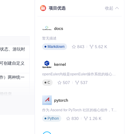
项目优选
收起
docs
暂无描述
843
5.62 K
Markdown
安装状态、游玩时
，可创建自定义
kernel
openEuler内核是openEuler操作系统的核心，既是系统性能与稳定性的基石，也是连接处理器、设备与服务的桥梁。
作）两种统一
507
537
C
细信息
pytorch
作为 Ascend for PyTorch 社区的核心组件，TorchNPU 是昇腾专为 PyTorch 打造的深度学习适配插件，使 PyTorch 框架能够直接调用昇腾 NPU，为开发者提供昇腾 AI 处理器的超强算力。
台的游戏，无需支付任
830
1.26 K
Python
除平台间的信息孤