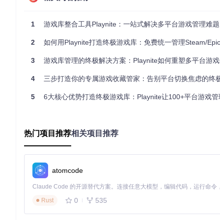
岛。
高度可定制界面
（Highly Customizable Interf
1
游戏库整合工具Playnite：一站式解决多平台游戏管理难题
二、Playnite安装与基础配置
2
如何用Playnite打造终极游戏库：免费统一管理Steam/Epic/模拟器游戏的完
3
游戏库管理的终极解决方案：Playnite如何重塑多平台游
2.1 系统要求与安装选项
系统要求
：
4
三步打造你的专属游戏收藏管家：告别平台切换焦虑的终
操作系统：Windows 7及以上
5
6大核心优势打造终极游戏库：Playnite让100+平台游戏管理
.NET Framework：4.7.2或更高版本
硬盘空间：至少200MB（不包括游戏文件）
可选：游戏控制器（用于全屏模式）
热门项目推荐
相关项目推荐
安装方法对比
：
安装方式
适用场景
atomcode
1. 克隆仓库
git 
官方安装程序
常规用户，希望系统集成
2. 运行安装程
1. 下载便携版ZI
0
535
Rust
便携版
移动使用，不修改系统
2. 解压到任意目
3. 直接运行
Play