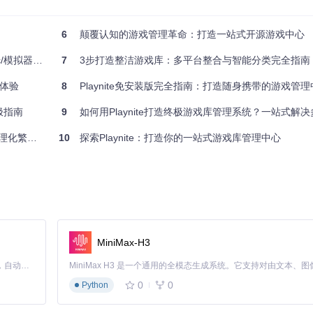
ace）：提供主题系统和布局编辑器，用户可根据个人喜好调整界面外观，打造专属游戏
6
颠覆认知的游戏管理革命：打造一站式开源游戏中心
整指南 🎮
7
3步打造整洁游戏库：多平台整合与智能分类完全指南
戏体验
8
Playnite免安装版完全指南：打造随身携带的游戏管理
极指南
9
如何用Playnite打造终极游戏库管理系统？一站式解决多平台游戏
化繁为简
10
探索Playnite：打造你的一站式游戏库管理中心
操作步骤
MiniMax-H3
clone https://gitcode.com/GitHub_Trending/pl/Playnite
序完成系统集成
Claude Code 的开源替代方案。连接任意大模型，编辑代码，运行命令，自动验证 — 全自动执行。用 Rust 构建，极致性能。 ｜ An open-source alternative to Claude Code. Connect any LLM, edit code, run commands, and verify changes — autonomously. Built in Rust for speed. Get Started
P压缩包
0
0
Python
录
nite.exe