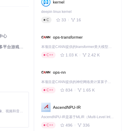
kernel
deepin linux kernel
库展示方式。
33
16
C
中心
ops-transformer
整合难题 🎮
本项目是CANN提供的transformer类大模型算子库，实现网络在NPU上加速计算。
1.03 K
2.42 K
C++
ops-nn
本项目是CANN提供的神经网络类计算算子库，实现网络在NPU上加速计算。
834
1.65 K
C++
AscendNPU-IR
MiniMax H3 是一个通用的全模态生成系统。它支持对由文本、图像、视频和音频组成的多模态上下文进行统一理解，并能生成分辨率高达 2K、时长可达 15 秒的带原生立体声音频的视频。得益于面向任务泛化的系统设计，H3 在预训练阶段就已具备广泛的多模态上下文理解与生成能力，能够出色地执行复杂的多模态指令。
AscendNPU-IR是基于MLIR（Multi-Level Intermediate Representation）构建的，面向昇腾亲和算子编译时使用的中间表示，提供昇腾完备表达能力，通过编译优化提升昇腾AI处理器计算效率，支持通过生态框架使能昇腾AI处理器与深度调优
496
336
C++