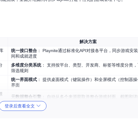
解决方案
库
统一接口整合
： Playnite通过标准化API对接各平台，同步游戏
间和成就进度
分
多维度分类系统
： 支持按平台、类型、开发商、标签等维度分类
筛选规则
统一界面模式
： 提供桌面模式（键鼠操作）和全屏模式（控制器操
界面
源
元数据整合引擎
： 自动从多个来源获取并整合游戏封面、截图和详
登录后查看全文
anager）：Playnite是一个免费开源的应用程序，允许用户集中管理来自不同平
）：通过插件系统支持100+游戏平台和模拟器，实现真正意义上的一站式游戏管理，消