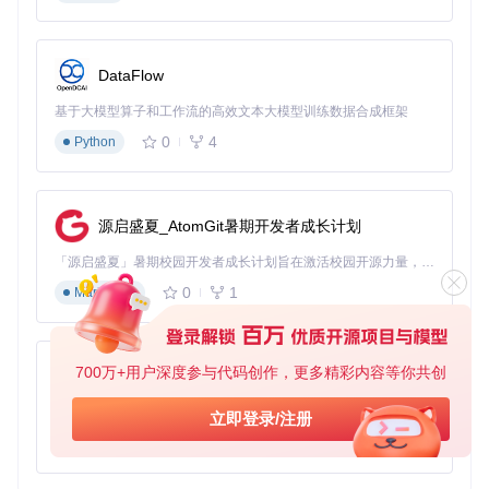
执行后工具将自动解析视频真实地址，去除水印信息并保存为
MP4格式。
DataFlow
批量任务处理系统
基于大模型算子和工作流的高效文本大模型训练数据合成框架
问题定位
：单链接下载模式无法满足创作者主页、合集内容的
0
4
Python
批量获取需求，手动输入多个链接易出错且效率低下。
功能解析
：基于队列管理架构设计的批量处理系统，通过
dy-d
ownloader/control/queue_manager.py
实现任务调度。系统支
持并发下载（默认5线程，可通过配置调整），内置去重算法
源启盛夏_AtomGit暑期开发者成长计划
（基于视频唯一ID）和失败重试机制，确保批量任务的稳定性
与完整性。
「源启盛夏」暑期校园开发者成长计划旨在激活校园开源力量，通过积分激励、认证扶持、资源倾斜等形式，引导高校组织和开发者完成「入驻 — 建项目 — 做贡献 — 获认证 — 得资源」的完整闭环。无论你是想带领社团入驻平台的组织者，还是希望用代码贡献证明自己的开发者，都能在这里找到属于你的成长路径。
0
1
Markdown
实操演示
：抖音批量下载进度界面
执行批量下载命令后，终端将实时显示每个视频的下载进度、
文件大小和耗时统计，支持中途暂停与恢复。典型的批量下载
700万+用户深度参与代码创作，更多精彩内容等你共创
命令格式为：
py-xiaozhi
基于Python的Xiaozhi AI，适用于想要完整Xiaozhi体验而无需拥有专用硬件的用户。
立即登录/注册
python downloader.py 
"https://v.douyin.com/link1"
"https:
0
1
Python
直播流实时录制引擎