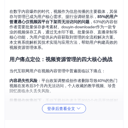
在数字内容爆炸的时代，视频作为信息传播的主要载体，其保
存与管理已成为用户核心需求。据行业调研显示，
85%的用户
曾遭遇心仪视频因平台下架而无法访问的问题
，63%的内容创
作者需要批量保存参考素材。douyin-downloader作为一款专
业的视频保存工具，通过无水印下载、批量保存、直播录制等
核心功能，为用户提供从内容获取到管理的全流程解决方案。
本文将系统解析其技术实现与应用方法，帮助用户构建高效的
视频资源管理体系。
用户痛点定位：视频资源管理的四大核心挑战
当代互联网用户在视频内容管理中普遍面临以下痛点：
内容易失性风险
：平台政策调整或创作者删除导致40%的热门
视频在发布后3个月内无法访问，个人收藏的教学视频、珍贵
回忆面临永久丢失风险。
批量操作效率低下
：手动下载创作者主页的50个作品平均耗时
2小时37分钟，重复的机械操作占用大量时间成本，且易出现
登录后查看全文
漏载、错载情况。
直播内容留存困难
：92%的直播内容在结束后无官方回放渠
道，错过直播即意味着永久失去获取特定内容的机会，对知识