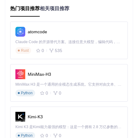
分享类直播造成不可逆的损失。
热门项目推荐
相关项目推荐
文件管理混乱
：非结构化保存导致83%的用户存在视频文件命
名混乱、重复存储问题，平均需要花费15分钟才能在本地找到
目标视频。
atomcode
解决方案解析：四大核心功能技术实现
Claude Code 的开源替代方案。连接任意大模型，编辑代码，运行命令，自动验证 — 全自动执行。用 Rust 构建，极致性能。 ｜ An open-source alternative to Claude Code. Connect any LLM, edit code, run commands, and verify changes — autonomously. Built in Rust for speed. Get Started
无水印高清下载模块
0
535
Rust
问题定位
：平台默认下载的视频包含水印标识，影响二次使用
体验；第三方工具常因API接口（应用程序编程接口）变更导
致下载失败。
MiniMax-H3
功能解析
：该模块通过深度解析抖音内容分发机制，绕过前端
MiniMax H3 是一个通用的全模态生成系统。它支持对由文本、图像、视频和音频组成的多模态上下文进行统一理解，并能生成分辨率高达 2K、时长可达 15 秒的带原生立体声音频的视频。得益于面向任务泛化的系统设计，H3 在预训练阶段就已具备广泛的多模态上下文理解与生成能力，能够出色地执行复杂的多模态指令。
水印叠加层，直接获取原始视频流。核心实现位于
dy-downloa
der/core/video_downloader.py
，采用多线程分块下载技术，
0
0
Python
支持断点续传和校验机制，确保1080P/4K分辨率视频的完整
获取。
实操演示
：通过命令行指定视频链接即可启动无水印下载流
Kimi-K3
程：
Kimi K3 是Kimi能力最强的模型：这是一个拥有 2.8 万亿参数的混合专家（MoE）模型，具备原生视觉理解能力，并支持 100 万 token 的上下文窗口。
python downloader.py -u 
"https://v.douyin.com/kvcpMpuN/"
0
0
Python