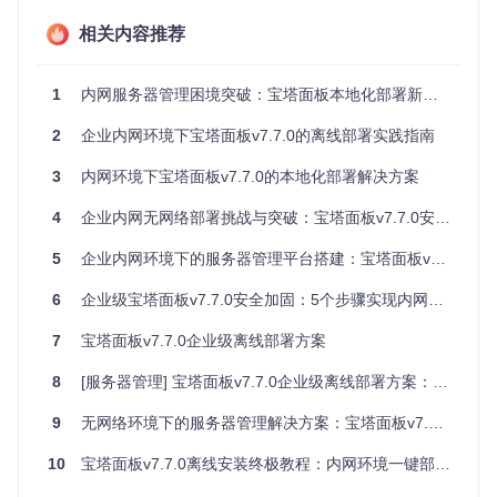
大独特优势：
相关内容推荐
完整的本地化资源包，无需额外下载依赖组件
针对企业内网环境优化的服务启动机制
1
内网服务器管理困境突破：宝塔面板本地化部署新方案
内置的版本验证与完整性校验功能
2
企业内网环境下宝塔面板v7.7.0的离线部署实践指南
实施步骤：本地化部署的核心流程
3
内网环境下宝塔面板v7.7.0的本地化部署解决方案
第一步：环境准备与文件校验
4
企业内网无网络部署挑战与突破：宝塔面板v7.7.0安全合规解决方案
核心原理
：建立独立的安装工作区，确保关键文件完整可用。
5
企业内网环境下的服务器管理平台搭建：宝塔面板v7.7.0离线部署全攻略
操作指南
：
6
企业级宝塔面板v7.7.0安全加固：5个步骤实现内网无网络环境部署
# 创建专用安装目录
mkdir
 -p /root/btpanel-offline

7
宝塔面板v7.7.0企业级离线部署方案
# 复制核心安装文件
8
[服务器管理] 宝塔面板v7.7.0企业级离线部署方案：本地化资源无网络环境安全加固实践
cp
cp
9
无网络环境下的服务器管理解决方案：宝塔面板v7.7.0离线部署实战指南
cp
cp
 install/public.sh /root/btpanel-offline/

10
宝塔面板v7.7.0离线安装终极教程：内网环境一键部署指南