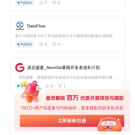
0
0
Python
# 添加执行权限
chmod
 +x install_panel.sh

DataFlow
# 启动安装流程
./install_panel.sh

基于大模型算子和工作流的高效文本大模型训练数据合成框架
0
4
Python
# 验证服务状态
常见误区
：安装完成后未立即验证服务状态，导致后续配
源启盛夏_AtomGit暑期开发者成长计划
置问题难以定位
「源启盛夏」暑期校园开发者成长计划旨在激活校园开源力量，通过积分激励、认证扶持、资源倾斜等形式，引导高校组织和开发者完成「入驻 — 建项目 — 做贡献 — 获认证 — 得资源」的完整闭环。无论你是想带领社团入驻平台的组织者，还是希望用代码贡献证明自己的开发者，都能在这里找到属于你的成长路径。
核心技术原理
0
1
Markdown
部署流程图
宝塔面板本地化部署的核心在于三大机制：
700万+用户深度参与代码创作，更多精彩内容等你共创
py-xiaozhi
资源包管理
：将所有依赖组件打包为独立文件，实现一站
基于Python的Xiaozhi AI，适用于想要完整Xiaozhi体验而无需拥有专用硬件的用户。
立即登录/注册
式部署
0
1
服务注册机制
：通过bt7.init脚本实现系统服务的本地化注
Python
册