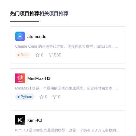
# 切换工作目录
cd
热门项目推荐
相关项目推荐
常见误区
：直接在原始目录执行安装可能导致文件权限问
题，建议始终使用独立工作目录
第二步：安装脚本本地化改造
atomcode
核心原理
：将脚本中的网络下载逻辑替换为本地文件引用，实
Claude Code 的开源替代方案。连接任意大模型，编辑代码，运行命令，自动验证 — 全自动执行。用 Rust 构建，极致性能。 ｜ An open-source alternative to Claude Code. Connect any LLM, edit code, run commands, and verify changes — autonomously. Built in Rust for speed. Get Started
现完全离线化。
0
535
Rust
操作指南
：
编辑install_panel.sh文件
查找所有网络下载函数（如download_package）
MiniMax-H3
替换为本地文件复制逻辑（如cp命令）
MiniMax H3 是一个通用的全模态生成系统。它支持对由文本、图像、视频和音频组成的多模态上下文进行统一理解，并能生成分辨率高达 2K、时长可达 15 秒的带原生立体声音频的视频。得益于面向任务泛化的系统设计，H3 在预训练阶段就已具备广泛的多模态上下文理解与生成能力，能够出色地执行复杂的多模态指令。
常见误区
：仅修改主要下载链接而忽略依赖组件，导致安
0
0
Python
装过程中断
第三步：执行安装与服务验证
核心原理
：通过权限配置和服务管理命令，完成面板的启动与
Kimi-K3
状态确认。
Kimi K3 是Kimi能力最强的模型：这是一个拥有 2.8 万亿参数的混合专家（MoE）模型，具备原生视觉理解能力，并支持 100 万 token 的上下文窗口。
操作指南
：