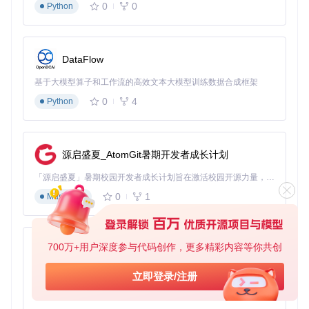
0
0
Python
游戏设置优化
分辨率设置为1920×1080
画质调整为"中等"，关闭垂直同步
DataFlow
界面亮度调整为70%，确保图像识别准确性
部署验证流程
基于大模型算子和工作流的高效文本大模型训练数据合成框架
工具初始化
0
4
Python
运行配置向导：
python main.py --setup
完成游戏窗口校准和操作区域划定
保存初始配置文件
源启盛夏_AtomGit暑期开发者成长计划
功能验证
「源启盛夏」暑期校园开发者成长计划旨在激活校园开源力量，通过积分激励、认证扶持、资源倾斜等形式，引导高校组织和开发者完成「入驻 — 建项目 — 做贡献 — 获认证 — 得资源」的完整闭环。无论你是想带领社团入驻平台的组织者，还是希望用代码贡献证明自己的开发者，都能在这里找到属于你的成长路径。
0
1
Markdown
启动基础功能测试：
python main.py --test basic
检查日志输出，确认无错误信息
验证自动战斗、自动拾取等核心功能
700万+用户深度参与代码创作，更多精彩内容等你共创
py-xiaozhi
OK-WW鸣潮智能助手的主功能配置界面，显示核心自动化功
基于Python的Xiaozhi AI，适用于想要完整Xiaozhi体验而无需拥有专用硬件的用户。
能开关状态
立即登录/注册
0
1
Python
功能实战技术：核心模块应用解析