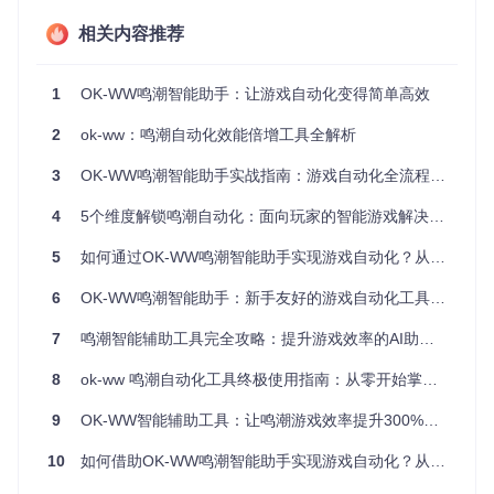
险
适用人群画像
相关内容推荐
该工具特别适合以下几类玩家：
1
OK-WW鸣潮智能助手：让游戏自动化变得简单高效
时间紧张的上班族
：每天仅有有限游戏时间，需要高效完成
日常任务
2
ok-ww：鸣潮自动化效能倍增工具全解析
多账号管理玩家
：同时维护多个游戏账号，需要批量处理重
复内容
3
OK-WW鸣潮智能助手实战指南：游戏自动化全流程解析
策略型玩家
：希望专注于战斗策略和角色培养，减少机械操
作
4
5个维度解锁鸣潮自动化：面向玩家的智能游戏解决方案
内容创作者
：需要稳定获取游戏素材，提高创作效率
5
如何通过OK-WW鸣潮智能助手实现游戏自动化？从入门到精通的AI驱动效率提升指南
环境搭建指南：构建稳定高效的自动化环境
6
OK-WW鸣潮智能助手：新手友好的游戏自动化工具使用指南
系统需求清单
7
鸣潮智能辅助工具完全攻略：提升游戏效率的AI助手使用指南
要确保OK-WW鸣潮智能助手的稳定运行，需要满足以下系统
要求：
8
ok-ww 鸣潮自动化工具终极使用指南：从零开始掌握智能游戏助手
配置
9
OK-WW智能辅助工具：让鸣潮游戏效率提升300%的自动化解决方案
最低配置
推荐配置
项
10
如何借助OK-WW鸣潮智能助手实现游戏自动化？从入门到精通的完整指南
操作
Windows 10（64
Windows 11（64位）
系统
位）