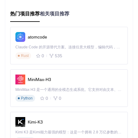
处理
Intel Core i5-8400或同等AM
Intel Core i3-810
热门项目推荐
器
0
相关项目推荐
D处理器
内存
8GB RAM
16GB RAM
NVIDIA GeForce GTX 1050
NVIDIA GeForce
显卡
Ti或同等AMD显卡
GTX 750 Ti
atomcode
显示
1920×1080分辨
1920×1080分辨率，60Hz，
Claude Code 的开源替代方案。连接任意大模型，编辑代码，运行命令，自动验证 — 全自动执行。用 Rust 构建，极致性能。 ｜ An open-source alternative to Claude Code. Connect any LLM, edit code, run commands, and verify changes — autonomously. Built in Rust for speed. Get Started
设置
率，60Hz
关闭HDR
0
535
Rust
环境准备步骤
获取源码
MiniMax-H3
git 
clone
MiniMax H3 是一个通用的全模态生成系统。它支持对由文本、图像、视频和音频组成的多模态上下文进行统一理解，并能生成分辨率高达 2K、时长可达 15 秒的带原生立体声音频的视频。得益于面向任务泛化的系统设计，H3 在预训练阶段就已具备广泛的多模态上下文理解与生成能力，能够出色地执行复杂的多模态指令。
0
0
Python
安装依赖包
安装Python 3.8.10（推荐版本，兼容性最佳）
安装依赖包：
Kimi-K3
Kimi K3 是Kimi能力最强的模型：这是一个拥有 2.8 万亿参数的混合专家（MoE）模型，具备原生视觉理解能力，并支持 100 万 token 的上下文窗口。