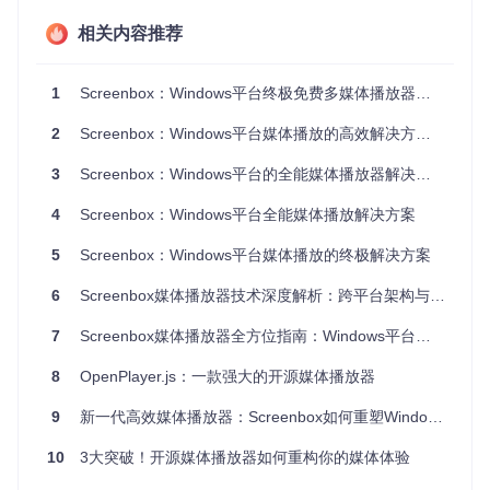
从安装到播放：3分钟快速启动指南
相关内容推荐
开始使用Screenbox只需简单几步：
1
Screenbox：Windows平台终极免费多媒体播放器解决方案
获取应用
：通过Microsoft Store搜索"Screenbox"并安装，
或使用winget命令行工具：
winget install screenbo
2
Screenbox：Windows平台媒体播放的高效解决方案——从入门到精通
x -s winget
首次体验
：启动应用后，您将看到整洁的主界面，左侧导
3
Screenbox：Windows平台的全能媒体播放器解决方案
航栏清晰展示了各个功能模块
开始播放
：点击"Open files"按钮选择媒体文件，或直接将
4
Screenbox：Windows平台全能媒体播放解决方案
文件拖入应用窗口，即可开始播放
多场景应用：Screenbox如何提升您的媒体体验
5
Screenbox：Windows平台媒体播放的终极解决方案
Screenbox的设计理念是满足不同用户在各种场景下的媒体需
6
Screenbox媒体播放器技术深度解析：跨平台架构与性能优化实践
求：
7
Screenbox媒体播放器全方位指南：Windows平台高效视频解决方案
家庭影院体验
：在大屏幕显示器上，Screenbox提供的高清
播放和环绕声支持让您在家就能享受影院级体验
8
OpenPlayer.js：一款强大的开源媒体播放器
教育学习辅助
：通过画中画模式，您可以一边观看教学视
频，一边在其他应用中做笔记或查阅资料
9
新一代高效媒体播放器：Screenbox如何重塑Windows播放体验
游戏攻略助手
：在Xbox平台上，Screenbox可以作为游戏攻
略视频播放器，帮助您通关复杂游戏关卡
10
3大突破！开源媒体播放器如何重构你的媒体体验