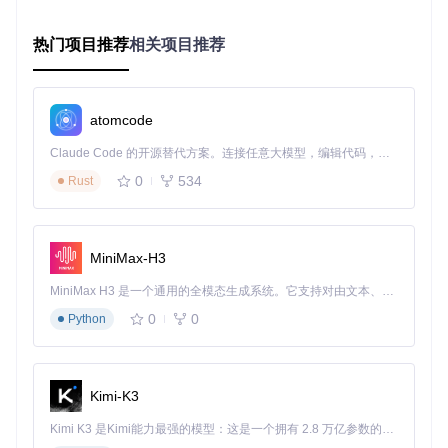
🎬 探索Screenbox的核心能力
热门项目推荐
相关项目推荐
Screenbox的强大之处在于其全面的核心功能，这些功能通过
精心设计的界面呈现给用户，既专业又易于使用。让我们深入
了解这些核心能力如何提升您的媒体播放体验。
智能媒体管理：让您的媒体库井然有序
atomcode
Screenbox内置的智能媒体库系统会自动扫描并分类您的本地
Claude Code 的开源替代方案。连接任意大模型，编辑代码，运行命令，自动验证 — 全自动执行。用 Rust 构建，极致性能。 ｜ An open-source alternative to Claude Code. Connect any LLM, edit code, run commands, and verify changes — autonomously. Built in Rust for speed. Get Started
媒体文件，使您可以轻松找到想要观看的内容。左侧导航栏提
0
534
Rust
供了直观的分类入口，包括音乐、视频、网络存储等选项。媒
体文件会根据元数据自动组织，您可以按艺术家、专辑、类型
等多种方式浏览和筛选内容。
在幕后，这一功能通过
Screenbox/Services/
目录下的文件
MiniMax-H3
服务逻辑实现，确保了媒体库的高效管理和快速访问。无论是
拥有数百首歌曲的音乐收藏，还是大量视频文件的影视库，Sc
MiniMax H3 是一个通用的全模态生成系统。它支持对由文本、图像、视频和音频组成的多模态上下文进行统一理解，并能生成分辨率高达 2K、时长可达 15 秒的带原生立体声音频的视频。得益于面向任务泛化的系统设计，H3 在预训练阶段就已具备广泛的多模态上下文理解与生成能力，能够出色地执行复杂的多模态指令。
reenbox都能帮助您保持井井有条。
0
0
Python
全格式兼容：告别格式烦恼
Kimi-K3
作为基于LibVLC技术的播放器，Screenbox支持几乎所有常见
Kimi K3 是Kimi能力最强的模型：这是一个拥有 2.8 万亿参数的混合专家（MoE）模型，具备原生视觉理解能力，并支持 100 万 token 的上下文窗口。
的媒体格式，包括MP4、AVI、MKV、MOV、FLV等视频格