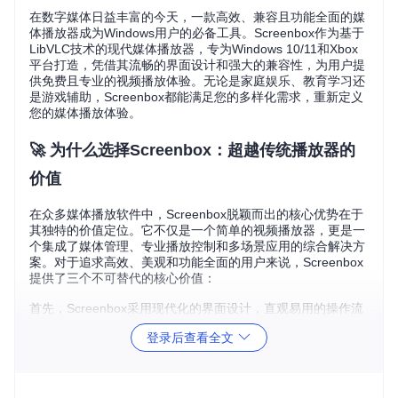
在数字媒体日益丰富的今天，一款高效、兼容且功能全面的媒
体播放器成为Windows用户的必备工具。Screenbox作为基于
LibVLC技术的现代媒体播放器，专为Windows 10/11和Xbox
平台打造，凭借其流畅的界面设计和强大的兼容性，为用户提
供免费且专业的视频播放体验。无论是家庭娱乐、教育学习还
是游戏辅助，Screenbox都能满足您的多样化需求，重新定义
您的媒体播放体验。
🚀 为什么选择Screenbox：超越传统播放器的
价值
在众多媒体播放软件中，Screenbox脱颖而出的核心优势在于
其独特的价值定位。它不仅是一个简单的视频播放器，更是一
个集成了媒体管理、专业播放控制和多场景应用的综合解决方
案。对于追求高效、美观和功能全面的用户来说，Screenbox
提供了三个不可替代的核心价值：
首先，Screenbox采用现代化的界面设计，直观易用的操作流
程让即使是初次使用的用户也能快速上手。其次，基于LibVLC
登录后查看全文
的强大解码能力，确保了对几乎所有主流媒体格式的完美支
持，无需安装额外的编解码器。最后，针对不同使用场景的优
化设计，让Screenbox在家庭娱乐、教育学习和游戏辅助等多
种场景下都能发挥出色表现。