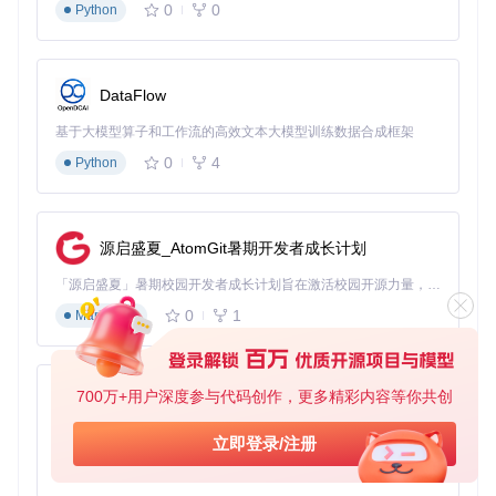
0
0
Python
式，以及MP3、FLAC、WAV等音频格式。这意味着您无需担
心下载的媒体文件无法播放，也不需要安装额外的编解码器。
这种广泛的兼容性源于Screenbox对媒体播放核心模块的精心
设计，特别是
Screenbox.Core/Playback/
目录下实现的播
DataFlow
放控制逻辑，确保了各种格式文件的流畅播放。
基于大模型算子和工作流的高效文本大模型训练数据合成框架
专业播放控制：掌控每一个细节
0
4
Python
Screenbox提供了一系列专业的播放控制选项，让您能够完全
掌控媒体播放体验：
播放速度调节
：支持0.5x至2x的播放速度控制，适合学习视
源启盛夏_AtomGit暑期开发者成长计划
频的慢速观看或快进浏览
「源启盛夏」暑期校园开发者成长计划旨在激活校园开源力量，通过积分激励、认证扶持、资源倾斜等形式，引导高校组织和开发者完成「入驻 — 建项目 — 做贡献 — 获认证 — 得资源」的完整闭环。无论你是想带领社团入驻平台的组织者，还是希望用代码贡献证明自己的开发者，都能在这里找到属于你的成长路径。
画面比例调整
：提供16:9、4:3等多种预设画面比例，也支
持自定义调整
0
1
Markdown
视频截图
：一键捕获当前视频帧，保存精彩瞬间
画中画模式
：允许您在使用其他应用的同时继续观看视频
700万+用户深度参与代码创作，更多精彩内容等你共创
py-xiaozhi
基于Python的Xiaozhi AI，适用于想要完整Xiaozhi体验而无需拥有专用硬件的用户。
立即登录/注册
💡 效率提升：Screenbox高级使用技巧
0
1
Python