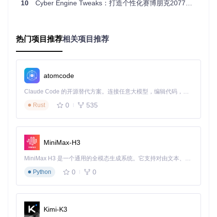
10
Cyber Engine Tweaks：打造个性化赛博朋克2077体验的技术框架
硬
低配设备（4G
中配设备（8G
高配设备（16G
件
B内存/集成显
B内存/中端显
B内存/高端显
类
卡）
卡）
卡）
型
热门项目推荐
相关项目推荐
帧
率
锁定30FPS +
锁定60FPS +
解锁帧率 + G-S
设
垂直同步
动态帧率
YNC
置
atomcode
纹
Claude Code 的开源替代方案。连接任意大模型，编辑代码，运行命令，自动验证 — 全自动执行。用 Rust 构建，极致性能。 ｜ An open-source alternative to Claude Code. Connect any LLM, edit code, run commands, and verify changes — autonomously. Built in Rust for speed. Get Started
理
低纹理 + 关闭
中纹理 + 4x各
高纹理 + 8x各
0
535
Rust
质
各向异性过滤
向异性过滤
向异性过滤
量
特
效
关闭体积雾 +
中等体积雾 +
全部特效开启 +
MiniMax-H3
等
简化光照
优化光照
光线追踪
级
MiniMax H3 是一个通用的全模态生成系统。它支持对由文本、图像、视频和音频组成的多模态上下文进行统一理解，并能生成分辨率高达 2K、时长可达 15 秒的带原生立体声音频的视频。得益于面向任务泛化的系统设计，H3 在预训练阶段就已具备广泛的多模态上下文理解与生成能力，能够出色地执行复杂的多模态指令。
配置调试工作流
0
0
Python
启动游戏并打开CET控制台
依次测试不同配置组合
使用
save_config
命令保存最佳设置
重启游戏使配置生效
Kimi-K3