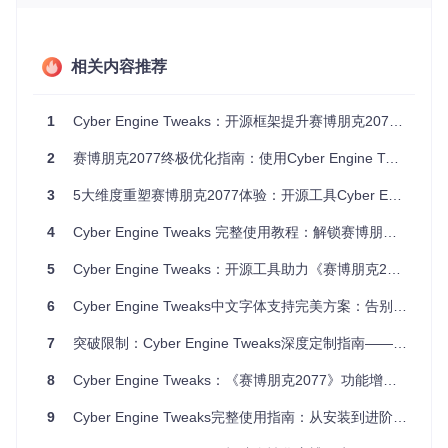
文件部署操作 • 将解压后的文件夹复制到游戏根目录 • 确
认所有.dll文件已正确放置在/bin/x64目录 • 右键属性检查
文件是否被系统锁定
相关内容推荐
验证安装状态 • 启动游戏并观察启动画面 • 按
~
键尝试调出
控制台界面 • 查看游戏根目录下是否生成logs文件夹
1
Cyber Engine Tweaks：开源框架提升赛博朋克2077游戏体验全指南
sequenceDiagram

2
赛博朋克2077终极优化指南：使用Cyber Engine Tweaks框架
    participant 用户

    participant 游戏

3
5大维度重塑赛博朋克2077体验：开源工具Cyber Engine Tweaks全解析
    participant CET框架

    用户->>游戏: 启动游戏

4
Cyber Engine Tweaks 完整使用教程：解锁赛博朋克2077终极定制能力
    游戏->>CET框架: 加载模块

    CET框架->>游戏: 注入成功

5
Cyber Engine Tweaks：开源工具助力《赛博朋克2077》体验升级指南
    用户->>游戏: 按~键

    游戏->>CET框架: 显示控制台

6
Cyber Engine Tweaks中文字体支持完美方案：告别赛博朋克2077字体乱码
7
突破限制：Cyber Engine Tweaks深度定制指南——重塑赛博朋克2077游戏体验
硬件适配优化方案：根据配置选择最佳设置
8
Cyber Engine Tweaks：《赛博朋克2077》功能增强与性能优化框架完全指南
低配电脑如何流畅运行游戏？不同硬件配置需要针对性优化策
9
Cyber Engine Tweaks完整使用指南：从安装到进阶的全方位教程
略。以下对比表格助你快速选择适合的配置方案：