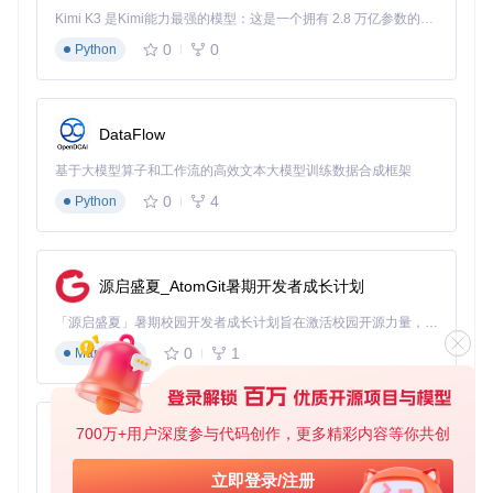
flowchart TD

Kimi K3 是Kimi能力最强的模型：这是一个拥有 2.8 万亿参数的混合专家（MoE）模型，具备原生视觉理解能力，并支持 100 万 token 的上下文窗口。
    A[启动游戏] --> B[打开CET控制台]

0
0
Python
    B --> C[调整图形参数]

    C --> D[测试性能表现]

    D --> E{是否达标?}

    E -->|是| F[保存配置]

DataFlow
    E -->|否| C

基于大模型算子和工作流的高效文本大模型训练数据合成框架
0
4
Python
场景化功能应用：解决实际游戏难题
探索限制解除方案
源启盛夏_AtomGit暑期开发者成长计划
游戏内无法到达某些区域？使用边界突破功能解锁全部地图：
• 打开控制台输入
tweakdb.set("GameplaySettings.bDis
「源启盛夏」暑期校园开发者成长计划旨在激活校园开源力量，通过积分激励、认证扶持、资源倾斜等形式，引导高校组织和开发者完成「入驻 — 建项目 — 做贡献 — 获认证 — 得资源」的完整闭环。无论你是想带领社团入驻平台的组织者，还是希望用代码贡献证明自己的开发者，都能在这里找到属于你的成长路径。
ableBoundaries", true)
• 配合自由视角命令
freecam tr
ue
探索隐藏区域 • 使用
tp x y z
命令快速传送（坐标可从游
0
1
Markdown
戏日志获取）
战斗体验增强
700万+用户深度参与代码创作，更多精彩内容等你共创
py-xiaozhi
如何获得更爽快的战斗体验？试试这些实用命令： •
player.
infiniteStamina(true)
无限耐力 •
player.maxHealthM
基于Python的Xiaozhi AI，适用于想要完整Xiaozhi体验而无需拥有专用硬件的用户。
立即登录/注册
ultiply(2)
生命值翻倍 •
weapon.damageMultiply(1.5)