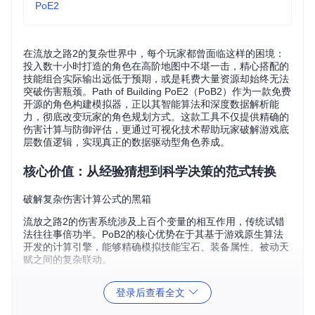
PoE2
在流放之路2的复杂世界中，每个玩家都曾面临这样的困境：
投入数十小时打造的角色在高阶地图中不堪一击，精心搭配的
技能组合实际输出远低于预期，或是耗费大量资源却始终无法
突破伤害瓶颈。Path of Building PoE2（PoB2）作为一款免费
开源的角色构建模拟器，正以其智能算法和深度数据解析能
力，彻底改变玩家的角色规划方式。这款工具不仅提供精确的
伤害计算与防御评估，更通过可视化技术帮助玩家破解游戏底
层数值逻辑，实现真正的数据驱动型角色养成。
核心价值：从经验猜想到科学决策的范式转换
破解复杂伤害计算公式的黑箱
流放之路2的伤害系统涉及上百个变量的相互作用，传统试错
法往往事倍功半。PoB2的核心优势在于其基于游戏原生算法
开发的计算引擎，能够精确模拟技能宝石、装备属性、被动天
赋之间的复杂联动。
登录后查看全文
PoB2的技能范围测试功能可直观显示不同技能组合的有效攻
击半径，帮助玩家优化技能释放位置