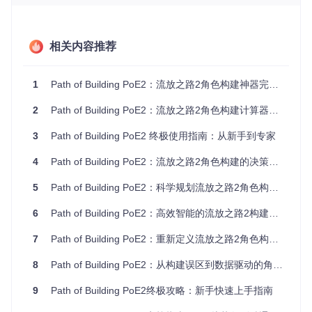
原理简析：该引擎采用多线程并行计算架构，将伤害计算分解
为基础值计算、倍率叠加、元素转换、抗性穿透等独立模块，
每个模块对应游戏内实际运算逻辑。通过这种模块化设计，玩
相关内容推荐
家可以清晰看到"65%元素穿透"等属性如何具体影响最终伤害
输出。
1
Path of Building PoE2：流放之路2角色构建神器完全指南
构建方案的多维验证平台
2
Path of Building PoE2：流放之路2角色构建计算器全攻略
PoB2突破了传统模拟器的功能边界，构建了集伤害预测、生
存评估、资源消耗于一体的综合验证体系。以下是使用PoB2
3
Path of Building PoE2 终极使用指南：从新手到专家
前后的效率对比：
4
Path of Building PoE2：流放之路2角色构建的决策优化引擎
评估
传统方法
PoB2方案
提升幅度
维度
5
Path of Building PoE2：科学规划流放之路2角色构建的完整方案
伤害
手动计算/
实时动态
准确率提升87%
计算
估算
演算
6
Path of Building PoE2：高效智能的流放之路2构建模拟器必备工具
防御
单一抗性
综合生存
评估维度增加5倍
7
Path of Building PoE2：重新定义流放之路2角色构建体验
评估
检查
指数
装备
凭经验选
智能匹配
有效装备识别率提
8
Path of Building PoE2：从构建误区到数据驱动的角色优化指南
筛选
择
推荐
升63%
9
Path of Building PoE2终极攻略：新手快速上手指南
技能
有限组合
全排列优
最优解发现效率提
搭配
测试
化
升92%