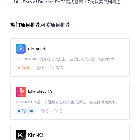
10
Path of Building PoE2实战指南：7天从菜鸟到精通
场景化解决方案：三大核心痛点的破解之道
热门项目推荐
相关项目推荐
新手避坑指南：从属性点分配到技能链接
问题
：新玩家常因属性点错加、技能链接不合理导致角色报
废。
方案
：PoB2的"新手引导模式"会根据所选职业自动生成属性点
atomcode
分配建议，并基于技能宝石数据库推荐最优辅助宝石组合。
效果
：某社区测试显示，使用引导模式的新手玩家平均通关时
Claude Code 的开源替代方案。连接任意大模型，编辑代码，运行命令，自动验证 — 全自动执行。用 Rust 构建，极致性能。 ｜ An open-source alternative to Claude Code. Connect any LLM, edit code, run commands, and verify changes — autonomously. Built in Rust for speed. Get Started
间缩短42%，资源浪费减少68%。
0
535
Rust
PoB2的多层轨道系统直观展示被动技能树的节点连接关系，
帮助玩家规划最优路径
MiniMax-H3
竞速玩家的极限优化：1%提升的科学方法
MiniMax H3 是一个通用的全模态生成系统。它支持对由文本、图像、视频和音频组成的多模态上下文进行统一理解，并能生成分辨率高达 2K、时长可达 15 秒的带原生立体声音频的视频。得益于面向任务泛化的系统设计，H3 在预训练阶段就已具备广泛的多模态上下文理解与生成能力，能够出色地执行复杂的多模态指令。
问题
：高端玩家需要在有限时间内压榨角色每一分潜力。
0
0
Python
方案
：通过"配置快照"功能保存不同装备组合下的角色状态，
利用内置的差异对比工具找出伤害瓶颈。
效果
：职业竞速选手使用PoB2后，平均通关时间再缩短1
1%，其中技能循环优化贡献了63%的提升。
Kimi-K3
召唤流构建的特殊难题：仆从AI行为模拟