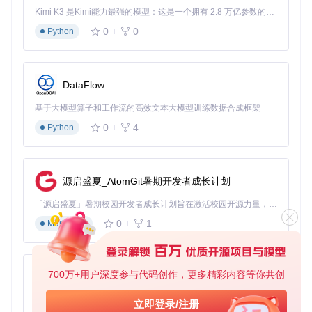
Kimi K3 是Kimi能力最强的模型：这是一个拥有 2.8 万亿参数的混合专家（MoE）模型，具备原生视觉理解能力，并支持 100 万 token 的上下文窗口。
问题
：召唤系角色的仆从行为难以预测，导致实际输出波动
0
0
Python
大。
方案
：PoB2内置仆从AI模拟模块，可预测不同场景下的仆从
分布与攻击频率。
效果
：召唤流玩家在使用模拟数据调整装备后，仆从有效输出
提升37%，生存时间延长52%。
DataFlow
基于大模型算子和工作流的高效文本大模型训练数据合成框架
进阶技巧：释放工具全部潜力的专业方法
0
4
Python
多配置对比功能的深度应用
创建至少3个配置方案进行对照：常规刷图配置、BOSS战特化
配置、造价优化配置。通过切换不同配置，观察关键指标变
源启盛夏_AtomGit暑期开发者成长计划
化，找到性能与成本的平衡点。关键要关注"伤害稳定性"指标
——该参数通过1000次模拟攻击计算标准差，比单纯的平均伤
「源启盛夏」暑期校园开发者成长计划旨在激活校园开源力量，通过积分激励、认证扶持、资源倾斜等形式，引导高校组织和开发者完成「入驻 — 建项目 — 做贡献 — 获认证 — 得资源」的完整闭环。无论你是想带领社团入驻平台的组织者，还是希望用代码贡献证明自己的开发者，都能在这里找到属于你的成长路径。
害更能反映实战表现。
0
1
Markdown
数据导出与外部分析
利用PoB2的CSV导出功能，将关键数据导入表格软件进行深
度分析。特别推荐分析"技能收益曲线"，当某属性的边际效益
700万+用户深度参与代码创作，更多精彩内容等你共创
py-xiaozhi
开始递减时（通常在收益曲线斜率小于0.3时），应考虑分配
资源到其他属性。
基于Python的Xiaozhi AI，适用于想要完整Xiaozhi体验而无需拥有专用硬件的用户。
立即登录/注册