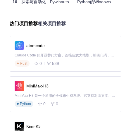
10
探索与自动化：Pywinauto——Python的Windows GUI自动化工具
2.2 关键技术突破点
AT-SPI接口应用
是实现Linux自动化的技术核心。该接口通过D
Bus消息总线实现进程间通信，使pywinauto能够访问并控制符
热门项目推荐
相关项目推荐
合 freedesktop.org 标准的GUI应用。与Windows平台的Win3
2 API相比，AT-SPI提供了更抽象的控件访问方式，需处理更
多的接口版本兼容性问题。
atomcode
技术实现上，
pywinauto/linux/atspi_objects.py
模块创新性地
采用了动态接口适配机制，通过运行时类型检测自动适配不同
Claude Code 的开源替代方案。连接任意大模型，编辑代码，运行命令，自动验证 — 全自动执行。用 Rust 构建，极致性能。 ｜ An open-source alternative to Claude Code. Connect any LLM, edit code, run commands, and verify changes — autonomously. Built in Rust for speed. Get Started
版本的AT-SPI实现，解决了Linux发行版间的接口差异问题。
0
539
Rust
这一机制使pywinauto能够在Ubuntu 22.04、Fedora 38等主
流发行版上保持一致的自动化能力。
三、实战应用：Linux桌面自动化框架的实践价
MiniMax-H3
值
MiniMax H3 是一个通用的全模态生成系统。它支持对由文本、图像、视频和音频组成的多模态上下文进行统一理解，并能生成分辨率高达 2K、时长可达 15 秒的带原生立体声音频的视频。得益于面向任务泛化的系统设计，H3 在预训练阶段就已具备广泛的多模态上下文理解与生成能力，能够出色地执行复杂的多模态指令。
3.1 基础应用场景实现
0
0
Python
以下代码展示了使用pywinauto控制Linux文本编辑器gedit的完
整流程：
Kimi-K3