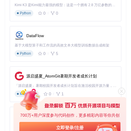
from
 pywinauto 
import
Kimi K3 是Kimi能力最强的模型：这是一个拥有 2.8 万亿参数的混合专家（MoE）模型，具备原生视觉理解能力，并支持 100 万 token 的上下文窗口。
import
 time

0
0
Python
# 启动应用并建立连接
app = Application(backend=
"atspi"
).start(
"gedit"
)

time.sleep(
2
)  
# 等待应用加载完成
DataFlow
# 获取主窗口并验证标题
main_window = app.window(title=
"Untitled Document 1 - ged
基于大模型算子和工作流的高效文本大模型训练数据合成框架
assert
 main_window.exists(), 
"应用窗口未找到"
0
5
Python
# 文本编辑操作
main_window.type_keys(
"Hello Linux GUI Automation!"
)

main_window.menu_select(
"File->Save"
)

源启盛夏_AtomGit暑期开发者成长计划
# 处理保存对话框
save_dialog = app.window(title=
"Save As"
)

「源启盛夏」暑期校园开发者成长计划旨在激活校园开源力量，通过积分激励、认证扶持、资源倾斜等形式，引导高校组织和开发者完成「入驻 — 建项目 — 做贡献 — 获认证 — 得资源」的完整闭环。无论你是想带领社团入驻平台的组织者，还是希望用代码贡献证明自己的开发者，都能在这里找到属于你的成长路径。
save_dialog.Edit.type_keys(
"/tmp/automation_demo.txt"
)

0
1
Markdown
save_dialog.Button.click()

# 验证文件保存
assert
 save_dialog.exists(timeout=
2
) 
is
False
, 
"保存对话框
700万+用户深度参与代码创作，更多精彩内容等你共创
py-xiaozhi
3.2 企业级应用价值
基于Python的Xiaozhi AI，适用于想要完整Xiaozhi体验而无需拥有专用硬件的用户。
立即登录/注册