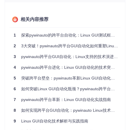
pywinauto的Linux实现基于AT-SPI（辅助技术服务提供者接
口）构建了完整的自动化生态，其架构可分为三层：
相关内容推荐
架
构
核心模块
功能价值
1
探索pywinauto的跨平台自动化：Linux GUI测试框架的技术演进与实践指南
层
次
2
3大突破！pywinauto跨平台GUI自动化如何重塑Linux测试流程
应
用
提供进程生命周期管理，支持
3
pywinauto跨平台GUI自动化：Linux支持的技术演进与实践指南
pywinauto/linux/
控
应用启动、连接与终止的全流
application.py
制
程控制
4
pywinauto跨平台进化：Linux GUI自动化的技术突破与实践指南
层
5
突破跨平台壁垒：pywinauto革新Linux GUI自动化的技术实践
元
素
实现GUI元素的属性提取与状
pywinauto/linux/
信
6
如何突破Linux GUI自动化瓶颈？pywinauto跨平台解决方案深度解析
态监控，为自动化操作提供数
atspi_element_i
nfo.py
息
据基础
层
7
pywinauto跨平台革新：Linux GUI自动化实战指南
控
8
如何实现跨平台GUI自动化：pywinauto Linux技术全解析
件
pywinauto/contr
封装底层AT-SPI接口，提供统
交
ols/atspiwrappe
一的控件操作API
9
Linux GUI自动化技术解析与实践指南
r.py
互
层