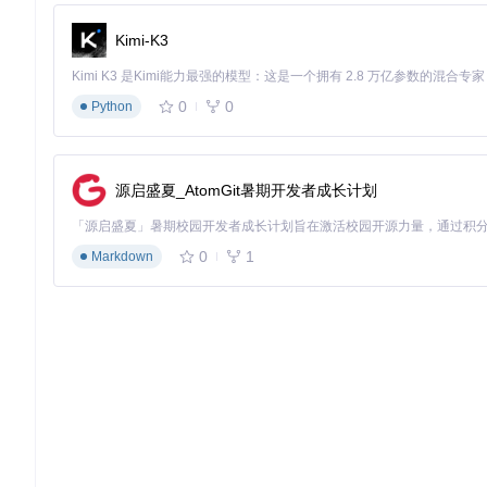
Kimi-K3
// 创建任务并获取TaskFuture对象
TaskFuture<TaskResult> taskFuture = taskExecutor.submit
// 设置最长等待时间为60秒
0
0
Python
boolean
waitSuccess
=
 taskFuture.waiting(
60000
);

if
 (waitSuccess) {

TaskResult
result
=
 taskFuture.get();

源启盛夏_AtomGit暑期开发者成长计划
    log.info(
"任务执行成功，结果: {}"
, result);

} 
else
 {

if
 (taskFuture.isCancelled()) {

0
1
        log.error(
"任务已被取消"
);

Markdown
    } 
else
if
 (taskFuture.isTimeout()) {

        log.error(
"任务等待超时"
);

    } 
else
 {

        log.error(
"任务执行失败"
);

    }

替代实现方案对比
除了直接使用
waiting()
方法外，MaaFramework还提供
回调函数方式