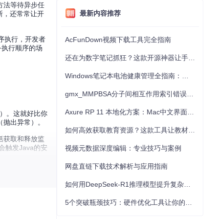
方法等待异步任
最新内容推荐
行中断，还常常让开
顺序执行，开发者
AcFunDown视频下载工具完全指南
务执行顺序的场
还在为数字笔记抓狂？这款开源神器让手写批注效率提升300%
Windows笔记本电池健康管理全指南：从根源解决电池损耗问题
gmx_MMPBSA分子间相互作用索引错误的深度诊断与解决
Axure RP 11 本地化方案：Mac中文界面优化与原型设计工具汉化全指南
）。这就好比你
（抛出异常）。
如何高效获取教育资源？这款工具让教材下载效率提升80%
括获取和释放监
触发Java的安
视频元数据深度编辑：专业技巧与案例
网盘直链下载技术解析与应用指南
调用
wait()
方法
通过内部的
sync
如何用DeepSeek-R1推理模型提升复杂任务解决能力：完整指南
5个突破瓶颈技巧：硬件优化工具让你的电脑性能提升30%