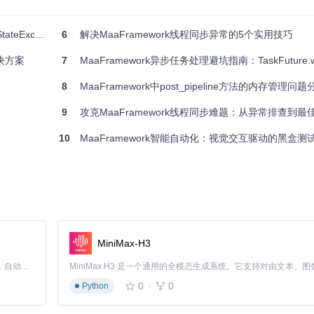
TaskFuture.waiting()
n到优雅解决方案
6
解决MaaFramework线程同步异常的5个实用技巧
无需手动同步，内部已处理
决方案
7
MaaFramework异步任务处理避坑指南：TaskFuture.wai
内部处理异常，返回状态码
8
MaaFramework中post_pipeline方法的内存管理问题
返回布尔值表示等待结果
9
攻克MaaFramework线程同步难题：从异常排查到最
内置超时参数，默认30秒
回false表示中断
10
MaaFramework智能自动化：视觉交互驱动的黑盒测
析异常    ┌─────────────────┐

teException │ ──────────────> │ 检查API文档 │

            └─────────────────┘

                   │

                   ▼

换方法    ┌─────────────────┐

MiniMax-H3
──────────── │ 对比方法差异   │

Claude Code 的开源替代方案。连接任意大模型，编辑代码，运行命令，自动验证 — 全自动执行。用 Rust 构建，极致性能。 ｜ An open-source alternative to Claude Code. Connect any LLM, edit code, run commands, and verify changes — autonomously. Built in Rust for speed. Get Started
0
0
Python
mework中安全地等待异步任务完成：