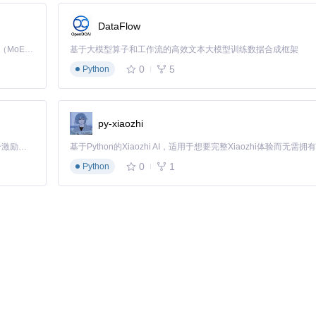
DataFlow
(
new
AutomatedTestTask
());

Kimi K3 是Kimi能力最强的模型：这是一个拥有 2.8 万亿参数的混合专家（MoE）模型，具备原生视觉理解能力，并支持 100 万 token 的上下文窗口。
基于大模型算子和工作流的高效文本大模型训练数据合成框架
0
5
Python
py-xiaozhi
「源启盛夏」暑期校园开发者成长计划旨在激活校园开源力量，通过积分激励、认证扶持、资源倾斜等形式，引导高校组织和开发者完成「入驻 — 建项目 — 做贡献 — 获认证 — 得资源」的完整闭环。无论你是想带领社团入驻平台的组织者，还是希望用代码贡献证明自己的开发者，都能在这里找到属于你的成长路径。
0
1
Python
了其他几种任务等待机制，适用于不同场景：