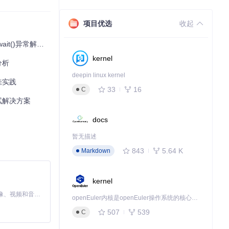
项目优选
收起
t()异常解决方案
kernel
分析
deepin linux kernel
佳实践
33
16
C
试解决方案
docs
暂无描述
843
5.64 K
Markdown
kernel
MiniMax H3 是一个通用的全模态生成系统。它支持对由文本、图像、视频和音频组成的多模态上下文进行统一理解，并能生成分辨率高达 2K、时长可达 15 秒的带原生立体声音频的视频。得益于面向任务泛化的系统设计，H3 在预训练阶段就已具备广泛的多模态上下文理解与生成能力，能够出色地执行复杂的多模态指令。
openEuler内核是openEuler操作系统的核心，既是系统性能与稳定性的基石，也是连接处理器、设备与服务的桥梁。
507
539
C