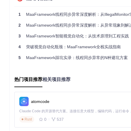
错误对比表：wait()与waiting()的关键差异
特性
Object.wait()
1
MaaFramework线程同步异常深度解析：从IllegalMonitorStateExceptio
锁要求
必须在synchronized块中调用
2
MaaFramework线程同步异常深度解析：从异常现象到解
异常风险
未获取锁时抛出IllegalMonitorStateException
3
MaaFramework智能视觉自动化：从技术原理到工程实践
返回值
无返回值
4
突破视觉自动化瓶颈：MaaFramework全栈实战指南
超时机制
支持但需手动实现
中断处理
抛出InterruptedException
返
5
MaaFramework踩坑实录：线程同步异常的N种避坑方案
修复流程图：从异常到解决方案的路径
┌───────────────┐    发现异常    ┌────────────────┐    分
热门项目推荐
│ 调用wait()方法 │ ─────────────> │ 抛出IllegalMonitorSta
相关项目推荐
└───────────────┘                └────────────────┘    
                                                        
                                                        
┌───────────────┐    验证结果    ┌────────────────┐    替
atomcode
│ 任务正常执行   │ <───────────── │ 调用waiting()方法 │ <─
正确实现示例
0
537
Rust
以下是使用
waiting()
方法的正确示例，展示了如何在MaaFra