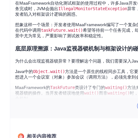
在MaaFramework自动化测试框架的使用过程中，许多Jav
务完成时，JVM会抛出
IllegalMonitorStateException
异常，
发者陷入对框架设计逻辑的困惑。
想象这样一个场景：开发者使用MaaFramework编写了一
在代码中调用
taskFuture.wait()
希望等待前一个任务完成，
景中尤为常见，严重影响了测试效率和稳定性。
底层原理溯源：Java监视器锁机制与框架设计的
为什么会出现监视器锁异常？要理解这个问题，我们需要深入Java的
Java中的
Object.wait()
方法是一个原生的线程同步工具，它
想进入一个会议室（对象）参加会议（调用方法），必须先拿到
MaaFramework的
TaskFuture
类设计了专门的
waiting()
方法
视器锁的操作。当开发者错误地使用
wait()
而非
waiting()
时，
全机制。
从JVM层面看，每个对象都有一个与之关联的监视器锁。当调用
时，JVM会检查当前线程是否持有该对象的锁，如果没有则抛出
hronized
块正确处理了这一机制，而直接调用
wait()
则绕过了
解决方案：从异常修复到代码优化
相关内容推荐