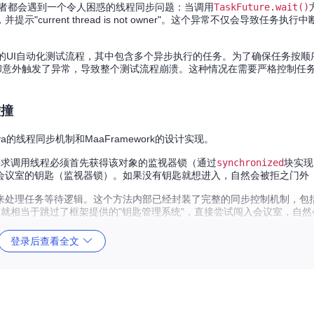
a开发者都会遇到一个令人困惑的线程同步问题：当调用
TaskFuture.wait()
并提示"current thread is not owner"。这个异常不仅会导致任务执
个复杂的UI自动化测试流程，其中包含多个异步执行的任务。为了确保任务按
却意外触发了异常，导致整个测试流程崩溃。这种情况在需要严格控制任
碰撞
线程同步机制和MaaFramework的设计实现。
要求调用线程必须首先获得该对象的监视器锁（通过
synchronized
块实现
会议室的钥匙（监视器锁）。如果没有钥匙就想进入，自然会被拒之门外
来处理任务等待逻辑。这个方法内部已经封装了完整的同步控制机制，包
就相当于跳过了框架提供的"钥匙管理系统"，直接尝试闯入会议室，自然会
登录后查看全文
synchronized
方法或块时，JVM会执行
monitorenter
指令获取锁；当
IllegalMonitorStateException
。MaaFramework的
waiting()
方法
这一安全机制。