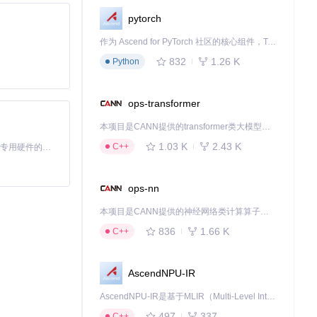
pytorch
作为 Ascend for PyTorch 社区的核心组件，TorchNPU 是昇腾专为 PyTorch 打造的深度学习适配插件，使 PyTorch 框架能够直接调用昇腾 NPU，为开发者提供昇腾 AI 处理器的超强算力。
832
1.26 K
Python
ops-transformer
本项目是CANN提供的transformer类大模型算子库，实现网络在NPU上加速计算。
1.03 K
2.43 K
C++
基于Python的Xiaozhi AI，适用于想要完整Xiaozhi体验而无需拥有专用硬件的用户。
ops-nn
本项目是CANN提供的神经网络类计算算子库，实现网络在NPU上加速计算。
836
1.66 K
C++
AscendNPU-IR
AscendNPU-IR是基于MLIR（Multi-Level Intermediate Representation）构建的，面向昇腾亲和算子编译时使用的中间表示，提供昇腾完备表达能力，通过编译优化提升昇腾AI处理器计算效率，支持通过生态框架使能昇腾AI处理器与深度调优
497
337
C++