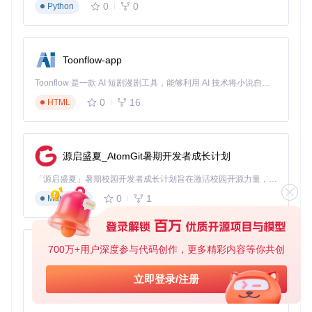
功耗与发热测试
0
0
Python
连续运行3小时《英雄联盟》客户端后的数据：
指标
Adreno组
Mali组
差异
Toonflow-app
电池消耗
32%
47%
-32%
Toonflow 是一款 AI 短剧漫剧工具，能够利用 AI 技术将小说自动转化为剧本，并结合 AI 生成的图片和视频，实现高效的短剧创作。借助 Toonflow，可以轻松完成从文字到影像的全流程，让短剧制作变得更加智能与便捷。
最高温度
41°C
46°C
-11%
0
16
HTML
内存泄漏
8%
15%
-47%
原因分析
：Mali设备由于需要更频繁的CPU干预来协调GPU核
心工作，导致SoC整体负载升高。通过分析
top -n 1
命令输
源启盛夏_AtomGit暑期开发者成长计划
出，Mali设备的
box64
进程CPU占用率比Adreno高23%。
「源启盛夏」暑期校园开发者成长计划旨在激活校园开源力量，通过积分激励、认证扶持、资源倾斜等形式，引导高校组织和开发者完成「入驻 — 建项目 — 做贡献 — 获认证 — 得资源」的完整闭环。无论你是想带领社团入驻平台的组织者，还是希望用代码贡献证明自己的开发者，都能在这里找到属于你的成长路径。
场景适配指南：选择最适合你的使用场景
0
1
Markdown
办公场景
Adreno优势
：在运行Office 2016套件时，PPT动画流畅度提
700万+用户深度参与代码创作，更多精彩内容等你共创
AionUi
升40%，Excel大数据计算速度快25%。推荐配置：
WINEPREF
IX=~/.mobox/office wine excel.exe
免费、本地、开源的 24/7 全天候 Cowork 应用，以及适用于 Gemini CLI、Claude Code、Codex、OpenCode、Qwen Code、Goose CLI、Auggie 等的 OpenClaw | 🌟 喜欢就点star吧
立即登录/注册
Mali优化
：通过
export MESA_GL_VERSION_OVERRIDE=4.4
0
6
TypeScript
强制降低OpenGL版本要求，可减少30%的图形错误。