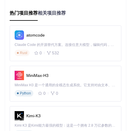
API调用
+10.
98.7%
89.3%
成功率
5%
热门项目推荐
相关项目推荐
图形加载
1.2s
2.8s
-57%
速度
操作响应
38ms
62ms
-39%
atomcode
延迟
Claude Code 的开源替代方案。连接任意大模型，编辑代码，运行命令，自动验证 — 全自动执行。用 Rust 构建，极致性能。 ｜ An open-source alternative to Claude Code. Connect any LLM, edit code, run commands, and verify changes — autonomously. Built in Rust for speed. Get Started
数据来源：Mobox内置性能监控模块（
mobox --debug
命令
生成日志）
0
532
Rust
现象与原因分析
高帧率优势
：Adreno设备在《原神》移动端测试中维持30fps
MiniMax-H3
以上的时间占比达82%，而Mali设备仅为51%。这是因为Adre
no的
Turnip驱动
直接支持DXVK的底层调用，减少了约30%的
MiniMax H3 是一个通用的全模态生成系统。它支持对由文本、图像、视频和音频组成的多模态上下文进行统一理解，并能生成分辨率高达 2K、时长可达 15 秒的带原生立体声音频的视频。得益于面向任务泛化的系统设计，H3 在预训练阶段就已具备广泛的多模态上下文理解与生成能力，能够出色地执行复杂的多模态指令。
指令转换开销。
0
0
Python
验证方法
：通过
grep "DXVK" /sdcard/mobox_log.txt
命
令分析日志，Adreno设备的"dxvk-queue"耗时平均比Mali低42
ms。
Kimi-K3
资源消耗对比：效率决定续航表现
Kimi K3 是Kimi能力最强的模型：这是一个拥有 2.8 万亿参数的混合专家（MoE）模型，具备原生视觉理解能力，并支持 100 万 token 的上下文窗口。