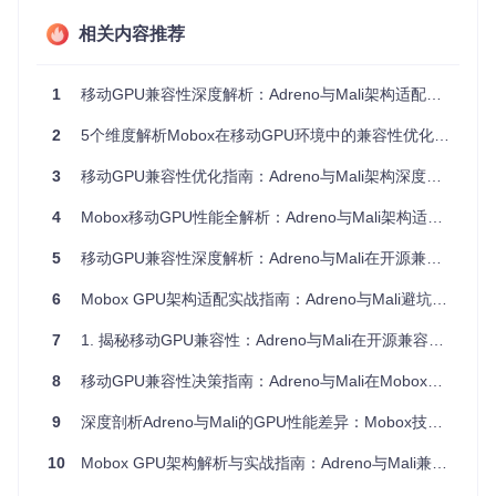
相关内容推荐
两种GPU架构的本质区别
Adreno与Mali采用截然不同的设计哲学：
1
移动GPU兼容性深度解析：Adreno与Mali架构适配实战指南
Adreno
（高通）：采用统一着色器架构，拥有专用的几何
2
5个维度解析Mobox在移动GPU环境中的兼容性优化策略
处理单元和更宽的内存总线，擅长并行处理复杂纹理和光影
效果
3
移动GPU兼容性优化指南：Adreno与Mali架构深度对比与实战调优
Mali
（ARM）：采用分片架构，每个核心独立工作，在能
效比上有优势，但在处理跨核心协作的复杂场景时存在瓶颈
4
Mobox移动GPU性能全解析：Adreno与Mali架构适配指南
这种架构差异直接影响了Mobox的
API转换效率
——Adreno对
5
移动GPU兼容性深度解析：Adreno与Mali在开源兼容层的技术对决
DirectX的模拟更接近原生实现，而Mali需要更多中间转换步
骤，这就像专业翻译与通用翻译软件的区别。
6
Mobox GPU架构适配实战指南：Adreno与Mali避坑与优化策略
量化性能表现：四大指标揭示真实差距
7
1. 揭秘移动GPU兼容性：Adreno与Mali在开源兼容层的终极对决
8
移动GPU兼容性决策指南：Adreno与Mali在Mobox环境下的3大维度12项指标深度对比
基准测试数据对比
Adreno 730（小
Mali-G710（三
性能
测试指标
9
深度剖析Adreno与Mali的GPU性能差异：Mobox技术解析与选型指南
米12S）
星S22）
差异
+4
10
Mobox GPU架构解析与实战指南：Adreno与Mali兼容性深度对比
平均帧率
42 fps
29 fps
5%