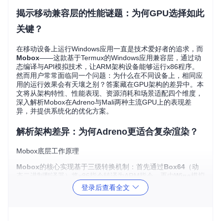
揭示移动兼容层的性能谜题：为何GPU选择如此
关键？
在移动设备上运行Windows应用一直是技术爱好者的追求，而
Mobox
——这款基于Termux的Windows应用兼容层，通过动
态编译与API模拟技术，让ARM架构设备能够运行x86程序。
然而用户常常面临同一个问题：为什么在不同设备上，相同应
用的运行效果会有天壤之别？答案藏在GPU架构的差异中。本
文将从架构特性、性能表现、资源消耗和场景适配四个维度，
深入解析Mobox在Adreno与Mali两种主流GPU上的表现差
异，并提供系统化的优化方案。
解析架构差异：为何Adreno更适合复杂渲染？
Mobox底层工作原理
Mobox
的核心实现基于三级转换机制：首先通过
Box64
（动
态二进制翻译器）将x86指令转译为ARM指令，再由
Wine
模拟
Windows系统调用，最后通过图形驱动层将DirectX API转换为
登录后查看全文
移动GPU支持的OpenGL/Vulkan指令。这个过程就像语言翻
译：Box64是"单词翻译器"，Wine是"语法解析器"，而图形驱
动则是"本地化编辑"，三者协作决定了最终的"译文质量"。