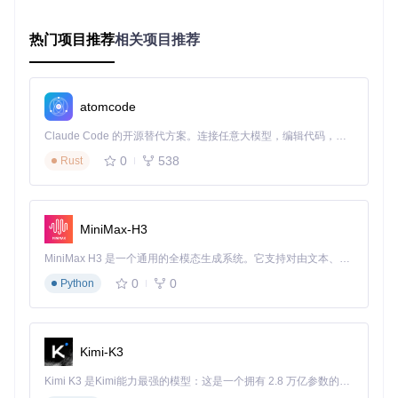
不稳定
30-80ms
延迟
ms
内存占用
依赖系统服务
~10MB
20-50MB
热门项目推荐
相关项目推荐
跨平台支
全平台
需单独配置
部分支持
持
atomcode
技术选型对比：为何选择tunnelto？
Claude Code 的开源替代方案。连接任意大模型，编辑代码，运行命令，自动验证 — 全自动执行。用 Rust 构建，极致性能。 ｜ An open-source alternative to Claude Code. Connect any LLM, edit code, run commands, and verify changes — autonomously. Built in Rust for speed. Get Started
与同类工具相比，tunnelto展现出显著优势：
0
538
Rust
相比ngrok：开源可自托管，避免服务依赖风险
相比localtunnel：Rust实现带来更高性能，内存占用降低6
0%
MiniMax-H3
相比frp：无需复杂配置文件，命令行参数即可完成所有设
置
MiniMax H3 是一个通用的全模态生成系统。它支持对由文本、图像、视频和音频组成的多模态上下文进行统一理解，并能生成分辨率高达 2K、时长可达 15 秒的带原生立体声音频的视频。得益于面向任务泛化的系统设计，H3 在预训练阶段就已具备广泛的多模态上下文理解与生成能力，能够出色地执行复杂的多模态指令。
相比ngrok：支持自定义域名绑定，适合品牌化演示场景
0
0
Python
创新应用：超越基础转发的使用场景
多设备同步调试
Kimi-K3
通过tunnelto同时暴露多个本地服务，实现前端、后端、移动
Kimi K3 是Kimi能力最强的模型：这是一个拥有 2.8 万亿参数的混合专家（MoE）模型，具备原生视觉理解能力，并支持 100 万 token 的上下文窗口。
端的协同调试。例如：