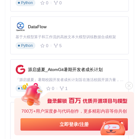
0
0
Python
启动前端服务：
tunnelto --port 3000 --subdomain
frontend
启动后端API：
tunnelto --port 8080 --subdomain
DataFlow
api
移动设备通过固定URL访问，实时反馈界面兼容性问题
基于大模型算子和工作流的高效文本大模型训练数据合成框架
CI/CD流程集成
0
5
Python
在持续集成管道中集成tunnelto，实现自动化测试：
提示：结合GitHub Actions，可在测试阶段自动暴露临时服
务，让测试工具远程访问并生成报告
源启盛夏_AtomGit暑期开发者成长计划
物联网设备调试
「源启盛夏」暑期校园开发者成长计划旨在激活校园开源力量，通过积分激励、认证扶持、资源倾斜等形式，引导高校组织和开发者完成「入驻 — 建项目 — 做贡献 — 获认证 — 得资源」的完整闭环。无论你是想带领社团入驻平台的组织者，还是希望用代码贡献证明自己的开发者，都能在这里找到属于你的成长路径。
为本地运行的物联网设备模拟器创建公网入口，远程测试设备
0
1
Markdown
通信协议，无需实际部署硬件。
实践指南：从零开始的使用流程
700万+用户深度参与代码创作，更多精彩内容等你共创
py-xiaozhi
安装方式选择：
基于Python的Xiaozhi AI，适用于想要完整Xiaozhi体验而无需拥有专用硬件的用户。
立即登录/注册
Cargo安装：
cargo install wormhole-tunnel
0
1
Python
源码编译：
git clone https://gitcode.com/GitH