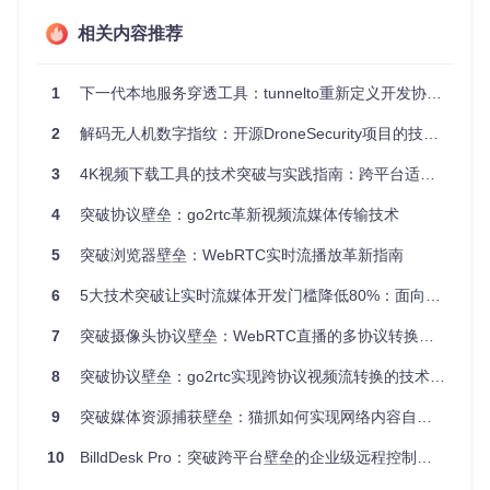
保macOS、Linux、Windows用户均能无缝使用，而自定义子
域名功能则让每次访问都保持一致的入口，极大简化协作流
相关内容推荐
程。
技术解析：Rust异步架构的性能优势
1
下一代本地服务穿透工具：tunnelto重新定义开发协作边界
2
解码无人机数字指纹：开源DroneSecurity项目的技术革命
tunnelto采用Rust语言开发，依托tokio异步运行时实现高并发
处理。其技术架构包含三个核心组件：本地代理服务、云端转
发节点、加密通信层。本地代理负责监听指定端口并建立与云
3
4K视频下载工具的技术突破与实践指南：跨平台适配与智能调度的价值创造
端的长连接，云端节点通过负载均衡算法分配最优转发路径，
而TLS加密则确保数据传输安全。这种设计使工具在保持低资
4
突破协议壁垒：go2rtc革新视频流媒体传输技术
源占用的同时，能稳定处理每秒数百次的连接请求。
5
突破浏览器壁垒：WebRTC实时流播放革新指南
6
5大技术突破让实时流媒体开发门槛降低80%：面向全栈开发者的ZLMediaKit实战指南
技术参数对比表
同类工具平均
tunnel
7
突破摄像头协议壁垒：WebRTC直播的多协议转换解决方案
特性指标
传统端口转发
to
水平
8
突破协议壁垒：go2rtc实现跨协议视频流转换的技术革新
<300m
启动时间
依赖手动配置
1-3秒
s
9
突破媒体资源捕获壁垒：猫抓如何实现网络内容自由获取
并发连接
受路由器性能
1000+
300-500
支持
限制
10
BilldDesk Pro：突破跨平台壁垒的企业级远程控制解决方案
数据传输
15-50