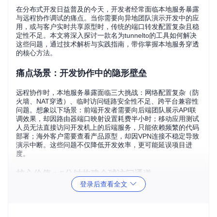
在分布式开发日益普及的今天，开发者经常面临本地服务暴露
与远程协作调试的痛点。当你需要向异地团队演示开发中的应
用，或与客户实时共享原型时，传统的端口转发配置复杂且稳
定性不足。本文将深入探讨一款名为tunnelto的工具如何解决
这些问题，通过技术解析与实践指南，带你掌握本地服务穿透
的核心方法。
痛点场景：开发协作中的隐形壁垒
远程协作时，本地服务暴露面临三大挑战：网络配置复杂（防
火墙、NAT穿透）、临时访问链路安全性不足、跨平台兼容性
问题。想象以下场景：前端开发者需要向后端团队展示API联
调效果，却因路由器端口映射设置耗费半小时；移动应用测试
人员无法直接访问开发机上的后端服务，只能依赖频繁的代码
部署；海外客户需要查看产品原型，却因VPN连接不稳定导致
演示中断。这些问题不仅降低开发效率，更可能延误项目进
度。
核心价值：5分钟构建全球访问通道
登录后查看全文
tunnelto的核心价值在于将复杂的网络穿透技术封装为简单的
命令行工具。通过单一指令，开发者可在5分钟内完成从本地
服务到公网URL的映射，无需专业网络知识。其跨平台特性确