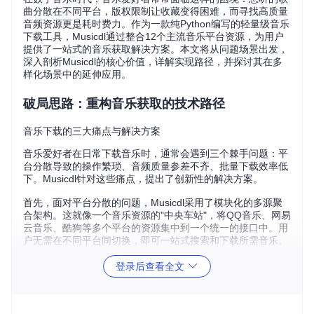
曲分散在不同平台，版权限制让收藏变得困难，而寻找高质量
音频资源更是耗时费力。作为一款纯Python编写的轻量级音乐
下载工具，Musicdl通过整合12个主流音乐平台资源，为用户
提供了一站式的音乐获取解决方案。本文将从问题场景出发，
深入剖析Musicdl的核心价值，详解实现路径，并探讨其在多
样化场景中的延伸应用。
破局思路：重构音乐获取的技术路径
音乐下载的三大痛点与解决方案
音乐爱好者在日常下载音乐时，通常会遇到三个棘手问题：平
台分散导致的操作繁琐、音频质量参差不齐、批量下载效率低
下。Musicdl针对这些痛点，提出了创新性的解决方案。
首先，面对平台分散的问题，Musicdl采用了模块化的多源聚
合架构。这就像一个音乐资源的"中央车站"，将QQ音乐、网易
云音乐、酷狗等多个平台的资源集中到一个统一的接口中。用
户无需在不同平台间切换，即可一站式搜索和下载所需音乐。
其次，针对音频质量问题，Musicdl引入了智能质量选择机
登录后查看全文
制。它能够自动识别并优先选择高音质资源，确保用户获得最
佳的听觉体验。这一功能特别适合对音质有较高要求的音乐发
烧友。