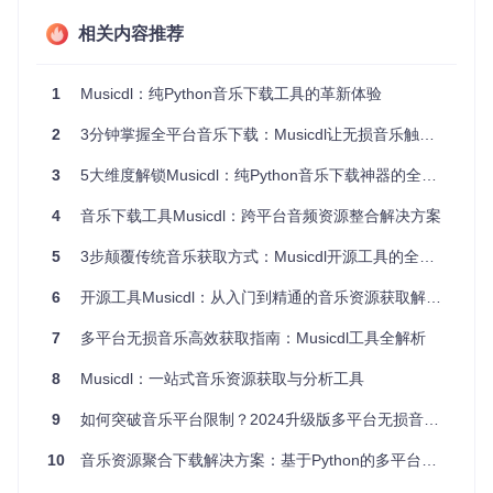
最后，为了解决批量下载效率问题，Musicdl实现了多线程并
相关内容推荐
发下载。这就像拥有了多个并行工作的"下载助手"，大大提高
了下载速度，让用户能够在短时间内获取大量音乐资源。
1
Musicdl：纯Python音乐下载工具的革新体验
技术架构的创新设计：从问题到价值的转化
Musicdl的技术架构设计体现了"问题-方案-价值"的清晰逻辑。
2
3分钟掌握全平台音乐下载：Musicdl让无损音乐触手可及
核心调度逻辑位于musicdl/musicdl.py，它就像整个系统的"大
脑"，负责协调整个下载流程。
3
5大维度解锁Musicdl：纯Python音乐下载神器的全方位指南
面对多平台适配的挑战，Musicdl采用了基于基类的插件化设
4
音乐下载工具Musicdl：跨平台音频资源整合解决方案
计。在musicdl/modules/sources/目录下，每个音乐平台都有
对应的实现模块，如netease.py、qq.py等。这种设计不仅解
5
3步颠覆传统音乐获取方式：Musicdl开源工具的全方位解析
决了不同平台API差异的问题，还为未来添加新平台提供了便
利，体现了良好的可扩展性。
6
开源工具Musicdl：从入门到精通的音乐资源获取解决方案
为了应对复杂的网络环境，Musicdl在musicdl/modules/utils/
7
多平台无损音乐高效获取指南：Musicdl工具全解析
中实现了一系列网络工具，包括请求重试、代理支持等功能。
这些工具确保了在各种网络条件下都能稳定地获取音乐资源，
8
Musicdl：一站式音乐资源获取与分析工具
提升了系统的健壮性。
9
如何突破音乐平台限制？2024升级版多平台无损音乐下载工具全攻略
10
音乐资源聚合下载解决方案：基于Python的多平台无损音乐获取工具
零门槛启动有妙招：从安装到使用的快速上手