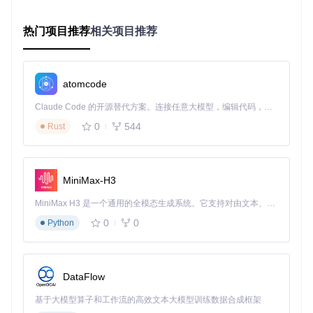
环境准备：三步搭建你的音乐下载工作站
热门项目推荐
相关项目推荐
开始使用Musicdl前，需要进行简单的环境准备。首先，确保
你的系统已安装Python 3.6或更高版本。然后，通过以下命令
克隆项目仓库：
atomcode
git 
clone
cd
Claude Code 的开源替代方案。连接任意大模型，编辑代码，运行命令，自动验证 — 全自动执行。用 Rust 构建，极致性能。 ｜ An open-source alternative to Claude Code. Connect any LLM, edit code, run commands, and verify changes — autonomously. Built in Rust for speed. Get Started
0
544
Rust
最后，安装所需依赖：
MiniMax-H3
新手常见误区：有些用户可能会忽略requirements.txt文件，
MiniMax H3 是一个通用的全模态生成系统。它支持对由文本、图像、视频和音频组成的多模态上下文进行统一理解，并能生成分辨率高达 2K、时长可达 15 秒的带原生立体声音频的视频。得益于面向任务泛化的系统设计，H3 在预训练阶段就已具备广泛的多模态上下文理解与生成能力，能够出色地执行复杂的多模态指令。
直接安装musicdl包。虽然这也能工作，但可能会错过一些可
0
0
Python
选功能。建议按照上述步骤完整安装，以获得最佳体验。
场景化操作指南：满足不同用户的使用需求
Musicdl提供了多种使用方式，以满足不同用户的需求。对于
DataFlow
喜欢命令行的用户，可以直接使用以下命令搜索并下载音乐：
基于大模型算子和工作流的高效文本大模型训练数据合成框架