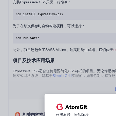
安装Expressive CSS只需一行命令：
为了在每次保存时自动构建项目，可以运行：
此外，项目还包含了SASS Mixins，如实用类生成器，它们位于
c
项目及技术应用场景
Expressive CSS适合任何需要简化CSS样式的项目。
响应式网格系统，是基于
Simple Grid
实现的，如果你对此感兴趣
项目特点
轻量化
：Expressive CSS提倡简洁、高效的代码风格。
可扩展性
：利用实用类进行组合，方便添加和扩展CSS功能。
易读性
：易于理解和维护的代码结构，提高团队协作效率。
自动化构建
：集成npm和
node-sass
，实现自动化编译和实时
相关内容推荐
代码有我，智能随行