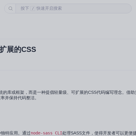
按下
快速开启搜索
/
可扩展的CSS
传统的库或框架，而是一种提倡轻量级、可扩展的CSS代码编写理念。借助实用类（u
效率并保持代码整洁。
种独特应用。通过
node-sass CLI
处理SASS文件，使得开发者可以更便