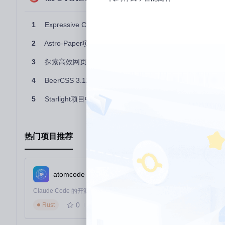
灵活性
：提供SASS Mixins，可根据需求自定义样式规则。
跟随
@johnpolacek
在Twitter上的更新，并访问他的
个人网站
，获
1
Expressive CSS 使用教程
S编码体验吧！
2
Astro-Paper项目中代码复制按钮的实现与优化
3
探索高效网页开发新里程：Happy Cog Starter Files
4
BeerCSS 3.11.22版本发布：全面拥抱Material 3设计语言
5
Starlight项目中代码块样式冲突问题分析与解决方案
热门项目推荐
atomcode
0
533
Rust