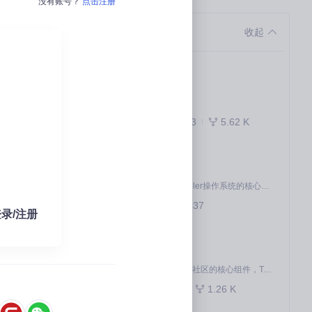
没有账号？
点击注册
新型方式提升CS
项目优选
收起
题锚点功能升级
docs
优雅解决方案
暂无描述
843
5.62 K
Markdown
kernel
openEuler内核是openEuler操作系统的核心，既是系统性能与稳定性的基石，也是连接处理器、设备与服务的桥梁。
507
537
C
录/注册
pytorch
MiniMax H3 是一个通用的全模态生成系统。它支持对由文本、图像、视频和音频组成的多模态上下文进行统一理解，并能生成分辨率高达 2K、时长可达 15 秒的带原生立体声音频的视频。得益于面向任务泛化的系统设计，H3 在预训练阶段就已具备广泛的多模态上下文理解与生成能力，能够出色地执行复杂的多模态指令。
作为 Ascend for PyTorch 社区的核心组件，TorchNPU 是昇腾专为 PyTorch 打造的深度学习适配插件，使 PyTorch 框架能够直接调用昇腾 NPU，为开发者提供昇腾 AI 处理器的超强算力。
829
1.26 K
Python