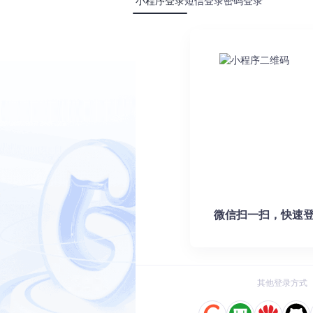
小程序登录
短信登录
密码登录
取更多有关Expressive CSS的知识和技巧。让我们一起探索如何用这种
6
探秘Awesome CSS：打造优雅网页设计的终极宝藏库
7
Starlight项目0.34.0版本发布：CSS层叠优化与标
8
Vitepress 项目中动态资源路径与 Tailwind CSS 的
9
重燃CSS的乐趣：Sass开源项目推荐
10
在Nuxt.js项目中自定义Tailwind CSS层的最佳实践
微信扫一扫，快速登
MiniMax-H3
Claude Code 的开源替代方案。连接任意大模型，编辑代码，运行命令，自动验证 — 全自动执行。用 Rust 构建，极致性能。 ｜ An open-source alternative to Claude Code. Connect any LLM, edit code, run commands, and verify changes — autonomously. Built in Rust for speed. Get Started
其他登录方式
0
0
Python