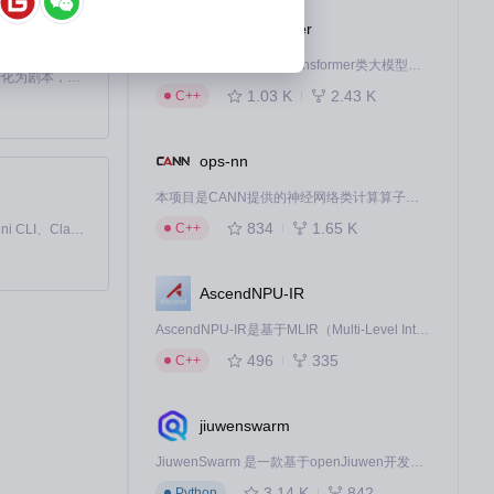
ops-transformer
本项目是CANN提供的transformer类大模型算子库，实现网络在NPU上加速计算。
Toonflow 是一款 AI 短剧漫剧工具，能够利用 AI 技术将小说自动转化为剧本，并结合 AI 生成的图片和视频，实现高效的短剧创作。借助 Toonflow，可以轻松完成从文字到影像的全流程，让短剧制作变得更加智能与便捷。
1.03 K
2.43 K
C++
ops-nn
本项目是CANN提供的神经网络类计算算子库，实现网络在NPU上加速计算。
834
1.65 K
C++
免费、本地、开源的 24/7 全天候 Cowork 应用，以及适用于 Gemini CLI、Claude Code、Codex、OpenCode、Qwen Code、Goose CLI、Auggie 等的 OpenClaw | 🌟 喜欢就点star吧
AscendNPU-IR
AscendNPU-IR是基于MLIR（Multi-Level Intermediate Representation）构建的，面向昇腾亲和算子编译时使用的中间表示，提供昇腾完备表达能力，通过编译优化提升昇腾AI处理器计算效率，支持通过生态框架使能昇腾AI处理器与深度调优
496
335
C++
jiuwenswarm
JiuwenSwarm 是一款基于openJiuwen开发的智能AI Agent，它能够将大语言模型的强大能力，通过你日常使用的各类通讯应用，直接延伸至你的指尖。
3.14 K
842
Python