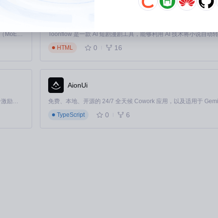
Toonflow-app
Kimi K3 是Kimi能力最强的模型：这是一个拥有 2.8 万亿参数的混合专家（MoE）模型，具备原生视觉理解能力，并支持 100 万 token 的上下文窗口。
0
16
HTML
AionUi
「源启盛夏」暑期校园开发者成长计划旨在激活校园开源力量，通过积分激励、认证扶持、资源倾斜等形式，引导高校组织和开发者完成「入驻 — 建项目 — 做贡献 — 获认证 — 得资源」的完整闭环。无论你是想带领社团入驻平台的组织者，还是希望用代码贡献证明自己的开发者，都能在这里找到属于你的成长路径。
0
6
TypeScript