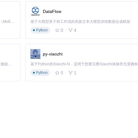
DataFlow
Kimi K3 是Kimi能力最强的模型：这是一个拥有 2.8 万亿参数的混合专家（MoE）模型，具备原生视觉理解能力，并支持 100 万 token 的上下文窗口。
基于大模型算子和工作流的高效文本大模型训练数据合成框架
0
4
Python
。
py-xiaozhi
「源启盛夏」暑期校园开发者成长计划旨在激活校园开源力量，通过积分激励、认证扶持、资源倾斜等形式，引导高校组织和开发者完成「入驻 — 建项目 — 做贡献 — 获认证 — 得资源」的完整闭环。无论你是想带领社团入驻平台的组织者，还是希望用代码贡献证明自己的开发者，都能在这里找到属于你的成长路径。
0
1
Python
设备访问存档数据。