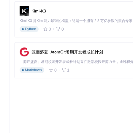
四、实施流程：从配置到使用的五步进阶
4.1 功能激活与基础配置
Kimi-K3
启动Citra模拟器，进入"设置"菜单
选择"存档管理"选项卡，勾选"启用云同步"复选框
点击"配置同步参数"，设置同步触发条件（实时/定时/手动）
0
0
Python
选择存储类型并完成初始配置
点击"测试连接"验证配置有效性
预期结果：系统显示"云同步服务已激活"，并提示进行账户绑定
源启盛夏_AtomGit暑期开发者成长计划
4.2 账户体系构建
在主界面点击"账户"→"注册新账户"
完成邮箱验证与安全设置
0
1
Markdown
在所有设备上使用相同账户登录
启用"设备授权管理"功能
设置同步优先级与冲突解决策略
⚠️ 安全提示：建议启用双因素认证保护账户安全，防止未授权
4.3 首次同步与数据迁移
在主设备上选择"存档"→"上传至云端"
等待初始同步完成（大型存档可能需要数分钟）
在第二台设备登录同一账户
选择"从云端恢复"→"全量同步"