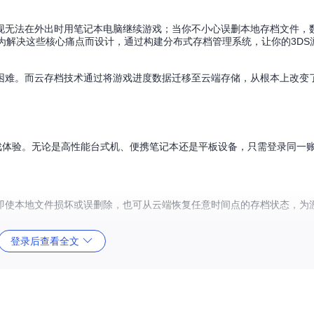
现无法在外出时用笔记本电脑继续游戏；当你不小心误删本地存档文件，
是为解决这些核心痛点而设计，通过构建分布式存档管理系统，让你的3DS
困难。而云存档技术通过将游戏进度数据迁移至云端存储，从根本上改变
戏体验。无论是高性能台式机、便携笔记本还是平板设备，只需登录同一
即使本地文件损坏或误删除，也可从云端恢复任意时间点的存档状态，为
登录后查看全文
在客厅主机上推进剧情，孩子则可在卧室电脑上继续探索，实现真正的家
nux等不同操作系统间的存档兼容性，解决传统模拟器存档格式不统一的问题。