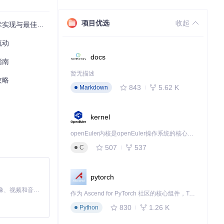
项目优选
收起
实现与最佳实践
流动
docs
指南
暂无描述
攻略
843
5.62 K
Markdown
kernel
openEuler内核是openEuler操作系统的核心，既是系统性能与稳定性的基石，也是连接处理器、设备与服务的桥梁。
507
537
C
pytorch
MiniMax H3 是一个通用的全模态生成系统。它支持对由文本、图像、视频和音频组成的多模态上下文进行统一理解，并能生成分辨率高达 2K、时长可达 15 秒的带原生立体声音频的视频。得益于面向任务泛化的系统设计，H3 在预训练阶段就已具备广泛的多模态上下文理解与生成能力，能够出色地执行复杂的多模态指令。
作为 Ascend for PyTorch 社区的核心组件，TorchNPU 是昇腾专为 PyTorch 打造的深度学习适配插件，使 PyTorch 框架能够直接调用昇腾 NPU，为开发者提供昇腾 AI 处理器的超强算力。
830
1.26 K
Python