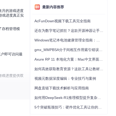
最新内容推荐
数月的游戏进度
游戏进度真正实
AcFunDown视频下载工具完全指南
了存档管理模
还在为数字笔记抓狂？这款开源神器让手写批注效率提升300%
Windows笔记本电池健康管理全指南：从根源解决电池损耗问题
gmx_MMPBSA分子间相互作用索引错误的深度诊断与解决
账户即可访问最
Axure RP 11 本地化方案：Mac中文界面优化与原型设计工具汉化全指南
如何高效获取教育资源？这款工具让教材下载效率提升80%
游戏进度提供双
视频元数据深度编辑：专业技巧与案例
网盘直链下载技术解析与应用指南
庭娱乐协同。
如何用DeepSeek-R1推理模型提升复杂任务解决能力：完整指南
5个突破瓶颈技巧：硬件优化工具让你的电脑性能提升30%