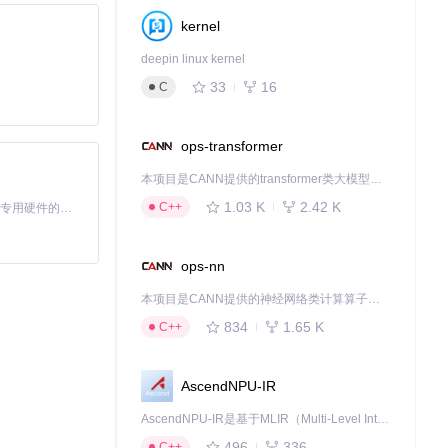
kernel
deepin linux kernel
33
16
C
ops-transformer
本项目是CANN提供的transformer类大模型算子库，实现网络在NPU上加速计算。
1.03 K
2.42 K
C++
基于Python的Xiaozhi AI，适用于想要完整Xiaozhi体验而无需拥有专用硬件的用户。
ops-nn
本项目是CANN提供的神经网络类计算算子库，实现网络在NPU上加速计算。
834
1.65 K
C++
AscendNPU-IR
AscendNPU-IR是基于MLIR（Multi-Level Intermediate Representation）构建的，面向昇腾亲和算子编译时使用的中间表示，提供昇腾完备表达能力，通过编译优化提升昇腾AI处理器计算效率，支持通过生态框架使能昇腾AI处理器与深度调优
496
336
C++