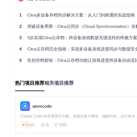
三、准备工作：系统环境与前置条件
3.1 软件版本要求
1
Citra多设备存档同步解决方案：从入门到精通的实战指南
⚠️ 重要提示：仅Citra Nightly 1700及以上版本支持完整
2
突破设备界限：Citra云同步（Cloud Synchronization）全解析——让3DS游
3
3步实现Citra云存档：跨设备游戏数据无缝流转的终极方
git 
clone
4
Citra云存档完全指南：实现多设备游戏进度同步与数据安
完成克隆后，需检查本地编译环境是否满足以下要求：
5
告别存档烦恼：Citra云存档功能让游戏进度跨设备自由流
C++17兼容编译器（GCC 8+或Clang 9+）
CMake 3.16以上版本
Qt 5.15+开发库
3.2 网络环境配置
热门项目推荐
相关项目推荐
建议上传/下载带宽不低于5Mbps
网络延迟应控制在100ms以内以确保同步及时性
所有设备需能够访问同一云存储服务端点
3.3 存储方案选择
atomcode
根据使用场景选择合适的云存储方案：
本地网络方案
：适合家庭局域网环境，可使用Samba或NFS共
0
535
Rust
WebDAV方案
：适用于需要远程访问的场景，支持自定义服务
云存储集成
：通过API对接主流云服务提供商