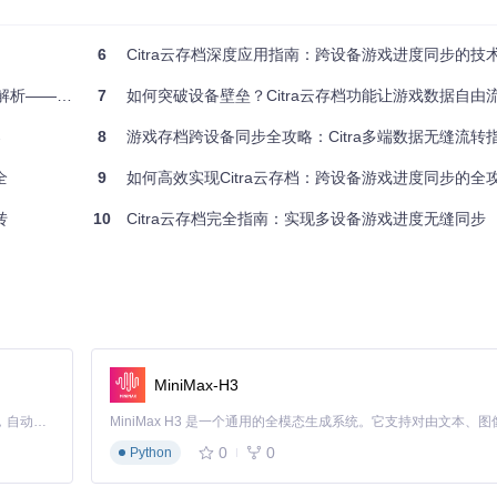
6
Citra云存档深度应用指南：跨设备游戏进度同步的技术
云存档功能。请通过以下命令获取最新版本：
戏进度无缝流转
7
如何突破设备壁垒？Citra云存档功能让游戏数据自由
案
8
游戏存档跨设备同步全攻略：Citra多端数据无缝流转
全
9
如何高效实现Citra云存档：跨设备游戏进度同步的全
转
10
Citra云存档完全指南：实现多设备游戏进度无缝同步
MiniMax-H3
Claude Code 的开源替代方案。连接任意大模型，编辑代码，运行命令，自动验证 — 全自动执行。用 Rust 构建，极致性能。 ｜ An open-source alternative to Claude Code. Connect any LLM, edit code, run commands, and verify changes — autonomously. Built in Rust for speed. Get Started
享
0
0
Python
器