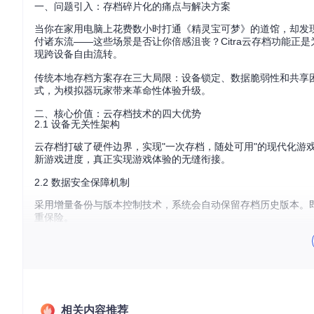
一、问题引入：存档碎片化的痛点与解决方案
当你在家用电脑上花费数小时打通《精灵宝可梦》的道馆，却发
付诸东流——这些场景是否让你倍感沮丧？Citra云存档功能正
现跨设备自由流转。
传统本地存档方案存在三大局限：设备锁定、数据脆弱性和共享
式，为模拟器玩家带来革命性体验升级。
二、核心价值：云存档技术的四大优势
2.1 设备无关性架构
云存档打破了硬件边界，实现"一次存档，随处可用"的现代化游
新游戏进度，真正实现游戏体验的无缝衔接。
2.2 数据安全保障机制
采用增量备份与版本控制技术，系统会自动保留存档历史版本。
重保险。
2.3 多终端协作模式
支持家庭共享与多用户协作，不同设备可接力进行游戏。家长可
2.4 跨平台兼容性
深度优化的跨平台同步算法，确保Windows、macOS、Li
相关内容推荐