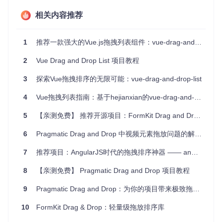
生支持触屏设备，但可通过第三方库扩展。
相关内容推荐
简单易用
：只需引入库并使用自定义指令，即可快速集成到
现有Vue项目中。
全面文档
：提供了详细的wiki，涵盖所有指令的使用方法，
1
推荐一款强大的Vue.js拖拽列表组件：vue-drag-and-drop-list
方便开发者查阅。
持续开发
：活跃的社区维护，保证了项目的生命力和发展潜
2
Vue Drag and Drop List 项目教程
力。
3
探索Vue拖拽排序的无限可能：vue-drag-and-drop-list
开始使用
4
Vue拖拽列表指南：基于hejianxian的vue-drag-and-drop-list
要尝试
vue-drag-and-drop-list
，只需通过
npm
或
yarn
安
5
【亲测免费】 推荐开源项目：FormKit Drag and Drop - 简单易用的拖放排序库
装，并按照项目文档中的说明进行配置。记得为你的列表和列
表项添加必要的CSS样式，以确保拖放功能正常工作。
6
Pragmatic Drag and Drop 中视频元素拖放问题的解决方案
总的来说，无论您是希望增强您的应用程序的交互性，还是探
索Vue.js的自定义指令，
vue-drag-and-drop-list
(或其针
7
推荐项目：AngularJS时代的拖拽排序神器 —— angular-drag-and-drop-lists
对Vue 2.0的升级版
vddl
)都是值得考虑的选择。现在就加入这
个社区，开始您的拖放之旅吧！
8
【亲测免费】 Pragmatic Drag and Drop 项目教程
9
Pragmatic Drag and Drop：为你的项目带来极致拖放体验
# 安装 vue-drag-and-drop-list
10
FormKit Drag & Drop：轻量级拖放排序库
# 或者