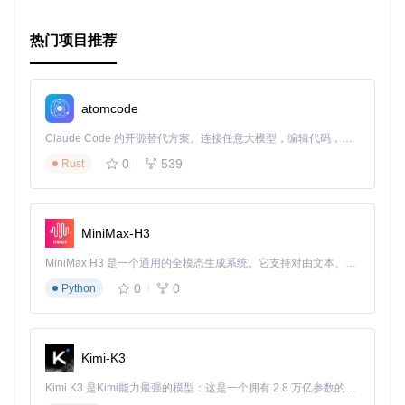
查看
项目GitHub仓库
，获取更多示例代码和详细信息。
热门项目推荐
atomcode
Claude Code 的开源替代方案。连接任意大模型，编辑代码，运行命令，自动验证 — 全自动执行。用 Rust 构建，极致性能。 ｜ An open-source alternative to Claude Code. Connect any LLM, edit code, run commands, and verify changes — autonomously. Built in Rust for speed. Get Started
0
539
Rust
MiniMax-H3
MiniMax H3 是一个通用的全模态生成系统。它支持对由文本、图像、视频和音频组成的多模态上下文进行统一理解，并能生成分辨率高达 2K、时长可达 15 秒的带原生立体声音频的视频。得益于面向任务泛化的系统设计，H3 在预训练阶段就已具备广泛的多模态上下文理解与生成能力，能够出色地执行复杂的多模态指令。
0
0
Python
Kimi-K3
Kimi K3 是Kimi能力最强的模型：这是一个拥有 2.8 万亿参数的混合专家（MoE）模型，具备原生视觉理解能力，并支持 100 万 token 的上下文窗口。