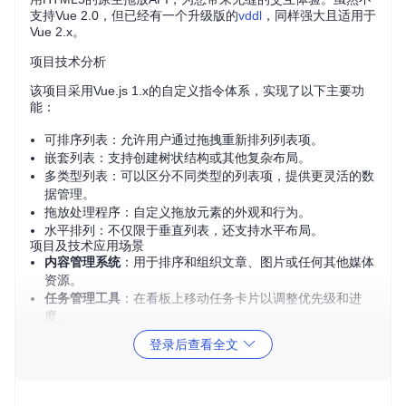
支持Vue 2.0，但已经有一个升级版的
vddl
，同样强大且适用于
Vue 2.x。
项目技术分析
该项目采用Vue.js 1.x的自定义指令体系，实现了以下主要功
能：
可排序列表：允许用户通过拖拽重新排列列表项。
嵌套列表：支持创建树状结构或其他复杂布局。
多类型列表：可以区分不同类型的列表项，提供更灵活的数
据管理。
拖放处理程序：自定义拖放元素的外观和行为。
水平排列：不仅限于垂直列表，还支持水平布局。
项目及技术应用场景
内容管理系统
：用于排序和组织文章、图片或任何其他媒体
资源。
任务管理工具
：在看板上移动任务卡片以调整优先级和进
度。
数据可视化界面
：构建可交互的数据树，便于理解层次关
登录后查看全文
系。
设计工具
：在元素面板中自由拖放设计元素。
项目特点
兼容性广
：支持IE9及以上以及所有现代浏览器，不过未原