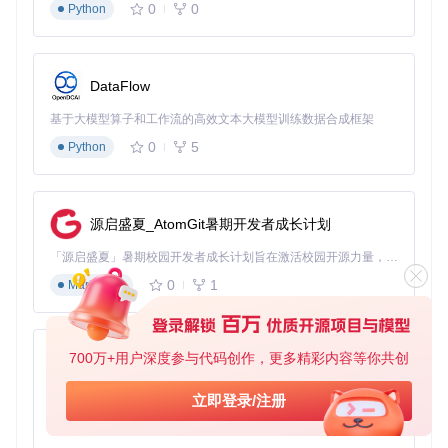
0
0
Python
DataFlow
基于大模型算子和工作流的高效文本大模型训练数据合成框架
0
5
Python
源启盛夏_AtomGit暑期开发者成长计划
「源启盛夏」暑期校园开发者成长计划旨在激活校园开源力量，通过积分激励、认证扶持、资源倾斜等形式，引导高校组织和开发者完成「入驻 — 建项目 — 做贡献 — 获认证 — 得资源」的完整闭环。无论你是想带领社团入驻平台的组织者，还是希望用代码贡献证明自己的开发者，都能在这里找到属于你的成长路径。
0
1
Markdown
700万+用户深度参与代码创作，更多精彩内容等你共创
py-xiaozhi
基于Python的Xiaozhi AI，适用于想要完整Xiaozhi体验而无需拥有专用硬件的用户。
立即登录/注册
0
1
Python