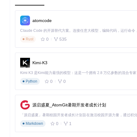
握。让我们一起，打破平台限制，畅享音乐的乐趣！
atomcode
0
535
Rust
Kimi-K3
0
0
Python
源启盛夏_AtomGit暑期开发者成长计划
0
1
Markdown