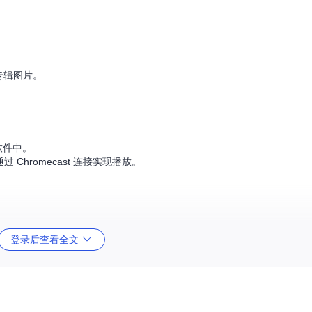
专辑图片。
放软件中。
通过 Chromecast 连接实现播放。
3流和播放列表管理，就能轻松接入。
登录后查看全文
基于搜索结果的即时混音电台。
整个播放过程中保持有效。
种应用程序或脚本中。
RL 来操控 Google Play Music 的内容。从播放个人收藏到探索新