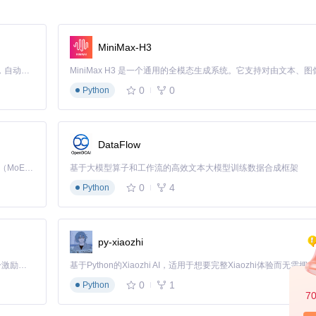
MiniMax-H3
Claude Code 的开源替代方案。连接任意大模型，编辑代码，运行命令，自动验证 — 全自动执行。用 Rust 构建，极致性能。 ｜ An open-source alternative to Claude Code. Connect any LLM, edit code, run commands, and verify changes — autonomously. Built in Rust for speed. Get Started
0
0
Python
DataFlow
Kimi K3 是Kimi能力最强的模型：这是一个拥有 2.8 万亿参数的混合专家（MoE）模型，具备原生视觉理解能力，并支持 100 万 token 的上下文窗口。
基于大模型算子和工作流的高效文本大模型训练数据合成框架
0
4
Python
py-xiaozhi
「源启盛夏」暑期校园开发者成长计划旨在激活校园开源力量，通过积分激励、认证扶持、资源倾斜等形式，引导高校组织和开发者完成「入驻 — 建项目 — 做贡献 — 获认证 — 得资源」的完整闭环。无论你是想带领社团入驻平台的组织者，还是希望用代码贡献证明自己的开发者，都能在这里找到属于你的成长路径。
0
1
Python
7