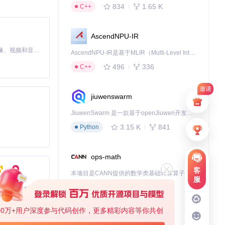
834
1.65 K
C++
AscendNPU-IR
MiniMax H3 是一个通用的全模态生成系统。它支持对由文本、图像、视频和音频组成的多模态上下文进行统一理解，并能生成分辨率高达 2K、时长可达 15 秒的带原生立体声音频的视频。得益于面向任务泛化的系统设计，H3 在预训练阶段就已具备广泛的多模态上下文理解与生成能力，能够出色地执行复杂的多模态指令。
AscendNPU-IR是基于MLIR（Multi-Level Intermediate Representation）构建的，面向昇腾亲和算子编译时使用的中间表示，提供昇腾完备表达能力，通过编译优化提升昇腾AI处理器计算效率，支持通过生态框架使能昇腾AI处理器与深度调优
496
336
C++
邀请
jiuwenswarm
JiuwenSwarm 是一款基于openJiuwen开发的智能AI Agent，它能够将大语言模型的强大能力，通过你日常使用的各类通讯应用，直接延伸至你的指尖。
3.15 K
841
Python
ops-math
客
本项目是CANN提供的数学类基础计算算子库，实现网络在NPU上加速计算。
服
1.24 K
1.36 K
C++
基于Python的Xiaozhi AI，适用于想要完整Xiaozhi体验而无需拥有专用硬件的用户。
00万+用户深度参与代码创作，更多精彩内容等你共创
deveco-code