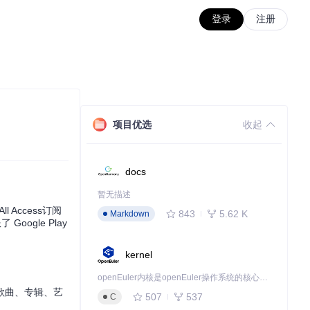
登录
注册
项目优选
收起
docs
暂无描述
Access订阅
843
5.62 K
Markdown
Google Play
kernel
openEuler内核是openEuler操作系统的核心，既是系统性能与稳定性的基石，也是连接处理器、设备与服务的桥梁。
获取歌曲、专辑、艺
507
537
C