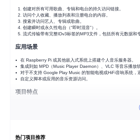
创建对所有可用歌曲、专辑和电台的持久访问链接。
访问个人收藏、播放列表和注册电台的内容。
搜索并访问艺人、专辑或歌曲。
创建瞬时或永久性电台（“即时混音”）。
流式传输带有完整IDv3标签的MP3文件，包括所有元数据和
应用场景
在 Raspberry Pi 或其他嵌入式系统上搭建个人音乐服务器。
集成到如 MPD（Music Player Daemon）、VLC 等音乐播
对于不支持 Google Play Music 的智能电视或HiFi音响系统，
自定义脚本或应用的音乐资源访问。
项目特点
跨平台兼容
：无论您使用的是哪种媒体播放器，只要支持MP
灵活搜索
：按艺术家、专辑、歌曲名称搜索，甚至可以创建
持久链接
：避免了一分钟即过期的问题，创建的链接可以在
API 友好
：简单易懂的 URL 命令结构，适合直接集成到各
开始您的音乐之旅！
热门项目推荐
安装
GMusicProxy
并启动服务后，您可以构建合适的 HTTP 请求 U