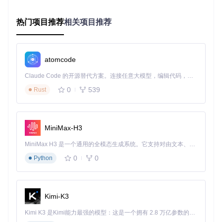
效果对比
：处理前模糊的文字变得清晰，发丝纹理细节显著提
热门项目推荐
相关项目推荐
升。
语义分割：精准对象提取
atomcode
插件入口
：
滤镜>AI分割>语义分割
Claude Code 的开源替代方案。连接任意大模型，编辑代码，运行命令，自动验证 — 全自动执行。用 Rust 构建，极致性能。 ｜ An open-source alternative to Claude Code. Connect any LLM, edit code, run commands, and verify changes — autonomously. Built in Rust for speed. Get Started
加载包含多物体的图像
0
539
Rust
在右侧面板选择需要分割的类别（如"汽车"、"天空"）
点击"生成蒙版"，系统自动创建对象选区
行业应用
：UI设计师可快速提取产品图中的物体，用于电商素
MiniMax-H3
材制作。
MiniMax H3 是一个通用的全模态生成系统。它支持对由文本、图像、视频和音频组成的多模态上下文进行统一理解，并能生成分辨率高达 2K、时长可达 15 秒的带原生立体声音频的视频。得益于面向任务泛化的系统设计，H3 在预训练阶段就已具备广泛的多模态上下文理解与生成能力，能够出色地执行复杂的多模态指令。
0
0
Python
稳定扩散：文本生成创意图像
插件入口
：
滤镜>AI生成>稳定扩散
Kimi-K3
在文本框输入提示词："a bowl of cherries, realistic photo"
设置生成参数（建议步数20-30，引导系数7.5）
Kimi K3 是Kimi能力最强的模型：这是一个拥有 2.8 万亿参数的混合专家（MoE）模型，具备原生视觉理解能力，并支持 100 万 token 的上下文窗口。
点击"生成"，30秒内创建新图层