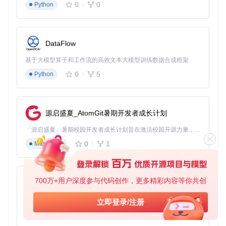
0
0
Python
💼 场景拓展：三大行业落地案例
DataFlow
摄影后期：新闻图片优化
基于大模型算子和工作流的高效文本大模型训练数据合成框架
战地记者可使用超分辨率功能，将远处拍摄的低清素材放大至
0
5
Python
印刷级别；语义分割能快速分离主体与背景，实现局部调色而
不影响周围环境。某通讯社实测显示，单张图片处理时间从45
分钟缩短至5分钟。
源启盛夏_AtomGit暑期开发者成长计划
UI设计：素材快速生成
「源启盛夏」暑期校园开发者成长计划旨在激活校园开源力量，通过积分激励、认证扶持、资源倾斜等形式，引导高校组织和开发者完成「入驻 — 建项目 — 做贡献 — 获认证 — 得资源」的完整闭环。无论你是想带领社团入驻平台的组织者，还是希望用代码贡献证明自己的开发者，都能在这里找到属于你的成长路径。
移动端设计师通过稳定扩散插件，输入"iOS风格按钮，蓝色渐
变"即可生成符合规范的UI元素；配合语义分割可批量替换界
0
1
Markdown
面背景，支持A/B测试不同视觉方案。
学术研究：生物图像分析
700万+用户深度参与代码创作，更多精彩内容等你共创
py-xiaozhi
显微镜图像经超分辨率处理后，能更清晰显示细胞结构；语义
分割可自动计数实验样本中的目标对象，减少人工标注误差。
基于Python的Xiaozhi AI，适用于想要完整Xiaozhi体验而无需拥有专用硬件的用户。
立即登录/注册
某高校实验室反馈，数据分析效率提升300%。
0
1
Python
🌐 生态图谱：OpenVINO技术优势