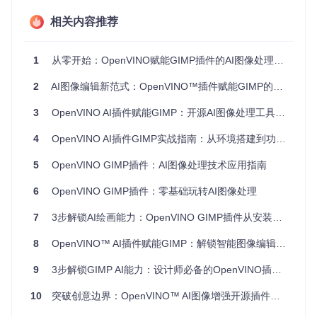
相关内容推荐
安装依赖与插件：
1
从零开始：OpenVINO赋能GIMP插件的AI图像处理全攻略
# Windows用户
2
AI图像编辑新范式：OpenVINO™插件赋能GIMP的3大场景与2种安装方式
# Linux用户
3
OpenVINO AI插件赋能GIMP：开源AI图像处理工具快速上手教程
4
OpenVINO AI插件GIMP实战指南：从环境搭建到功能落地的5个关键步骤
启动GIMP验证安装： 成功安装后，在GIMP菜单栏将出现
AI功能入口。
5
OpenVINO GIMP插件：AI图像处理技术应用指南
6
OpenVINO GIMP插件：零基础玩转AI图像处理
🎨 功能实践：三大AI工具操作指南
7
3步解锁AI绘画能力：OpenVINO GIMP插件从安装到创作全指南
超分辨率：老照片修复神器
8
OpenVINO™ AI插件赋能GIMP：解锁智能图像编辑的3个实战技巧
插件入口
：
滤镜>AI增强>超分辨率
9
3步解锁GIMP AI能力：设计师必备的OpenVINO插件指南
打开低清图像（如旧手机拍摄的640×480照片）
10
突破创意边界：OpenVINO™ AI图像增强开源插件解锁GIMP全新可能
选择放大倍数（建议2-4倍）和降噪强度
点击"运行"，等待10-30秒完成处理