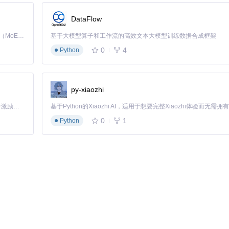
DataFlow
Kimi K3 是Kimi能力最强的模型：这是一个拥有 2.8 万亿参数的混合专家（MoE）模型，具备原生视觉理解能力，并支持 100 万 token 的上下文窗口。
基于大模型算子和工作流的高效文本大模型训练数据合成框架
0
4
Python
py-xiaozhi
「源启盛夏」暑期校园开发者成长计划旨在激活校园开源力量，通过积分激励、认证扶持、资源倾斜等形式，引导高校组织和开发者完成「入驻 — 建项目 — 做贡献 — 获认证 — 得资源」的完整闭环。无论你是想带领社团入驻平台的组织者，还是希望用代码贡献证明自己的开发者，都能在这里找到属于你的成长路径。
-Logger作为日志处理工具，广泛适用于多种Go语言开发的项目，从简
0
1
Python
ger进行监控和日志分析的解决方案，尽管具体例子可能需要根据实际应用
服务都采用Go-Logger进行标准化的日志记录，便于统一管理和分析。
上述内容，你应该能够快速上手并在项目中有效地利用该日志库。记得根据具体