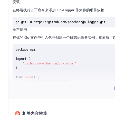
安装
在终端执行以下命令来添加 Go-Logger 作为你的项目依赖：
基本使用
在你的 Go 文件中引入包并创建一个日志记录器实例，接着就可
package
 main

import
 (

"github.com/phachon/go-logger"
)

func
main
()
 {

// 初始化日志器，设置基本配置
    logger := logger.NewLogger(logger.INFO, 
"./logs/log
// 输出一条 info 级别的日志
    logger.Info(
"这是一个info级别的日志信息"
)

// 不忘记关闭日志文件
相关内容推荐
defer
 logger.Close()
