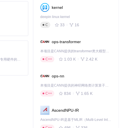
kernel
deepin linux kernel
33
16
C
ops-transformer
本项目是CANN提供的transformer类大模型算子库，实现网络在NPU上加速计算。
1.03 K
2.42 K
C++
基于Python的Xiaozhi AI，适用于想要完整Xiaozhi体验而无需拥有专用硬件的用户。
单的Web服务到
场景去探索，比
ops-nn
本项目是CANN提供的神经网络类计算算子库，实现网络在NPU上加速计算。
需求调整日志配置
834
1.65 K
C++
AscendNPU-IR
AscendNPU-IR是基于MLIR（Multi-Level Intermediate Representation）构建的，面向昇腾亲和算子编译时使用的中间表示，提供昇腾完备表达能力，通过编译优化提升昇腾AI处理器计算效率，支持通过生态框架使能昇腾AI处理器与深度调优
496
336
C++