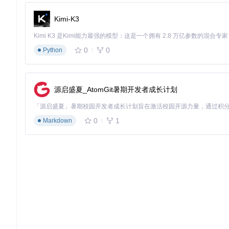
func
processBusinessLogic
(data 
interface
{})
 {

    result, err := doSomething(data)

Kimi-K3
if
 err != 
nil
 {

        logger.Warn(
"处理数据时遇到警告:"
, err)

    } 
else
 {

0
0
Python
        logger.Info(
"数据处理成功:"
, result)

    }

源启盛夏_AtomGit暑期开发者成长计划
典型生态项目
虽然直接关联的“典型生态项目”信息未在提问中提供特定示例，Go
0
1
Markdown
复杂的分布式系统。在其生态系统中，你可以看到结合Go-Log
如与Prometheus配合进行服务监控，或者在微服务架构中每个
以上就是 Go-Logger 的简要介绍和基础使用指南。通过
以达到最佳的开发和运维效果。