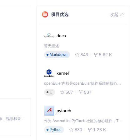
项目优选
收起
docs
暂无描述
的日志级别来记
843
5.62 K
Markdown
kernel
openEuler内核是openEuler操作系统的核心，既是系统性能与稳定性的基石，也是连接处理器、设备与服务的桥梁。
507
537
C
pytorch
MiniMax H3 是一个通用的全模态生成系统。它支持对由文本、图像、视频和音频组成的多模态上下文进行统一理解，并能生成分辨率高达 2K、时长可达 15 秒的带原生立体声音频的视频。得益于面向任务泛化的系统设计，H3 在预训练阶段就已具备广泛的多模态上下文理解与生成能力，能够出色地执行复杂的多模态指令。
作为 Ascend for PyTorch 社区的核心组件，TorchNPU 是昇腾专为 PyTorch 打造的深度学习适配插件，使 PyTorch 框架能够直接调用昇腾 NPU，为开发者提供昇腾 AI 处理器的超强算力。
830
1.26 K
Python