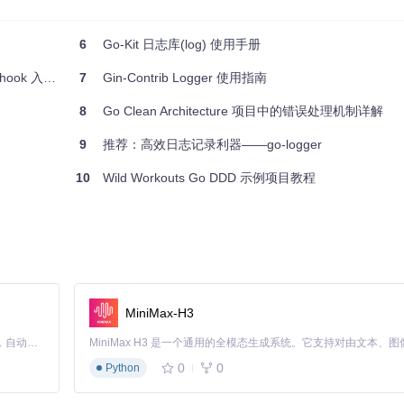
6
Go-Kit 日志库(log) 使用手册
并将日志输出到指定的文件路径
./logs/log.txt
。
k 入门指南
7
Gin-Contrib Logger 使用指南
8
Go Clean Architecture 项目中的错误处理机制详解
试消息至关重要。例如，在处理网络请求或数据库交互时，可以使用不同
9
推荐：高效日志记录利器——go-logger
10
Wild Workouts Go DDD 示例项目教程
st)
 {

ternalServerError)

MiniMax-H3
Claude Code 的开源替代方案。连接任意大模型，编辑代码，运行命令，自动验证 — 全自动执行。用 Rust 构建，极致性能。 ｜ An open-source alternative to Claude Code. Connect any LLM, edit code, run commands, and verify changes — autonomously. Built in Rust for speed. Get Started
0
0
Python