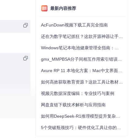
最新内容推荐
AcFunDown视频下载工具完全指南
还在为数字笔记抓狂？这款开源神器让手写批注效率提升300%
Windows笔记本电池健康管理全指南：从根源解决电池损耗问题
gmx_MMPBSA分子间相互作用索引错误的深度诊断与解决
Axure RP 11 本地化方案：Mac中文界面优化与原型设计工具汉化全指南
如何高效获取教育资源？这款工具让教材下载效率提升80%
视频元数据深度编辑：专业技巧与案例
网盘直链下载技术解析与应用指南
如何用DeepSeek-R1推理模型提升复杂任务解决能力：完整指南
5个突破瓶颈技巧：硬件优化工具让你的电脑性能提升30%