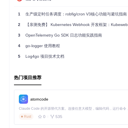
1
生产级定时任务调度：robfig/cron V3核心功能与避坑指南
这段代码创建了一个新的日志记录器，日志级别设置为
INFO
，
2
【亲测免费】 Kubernetes Webhook 开发框架：Kubewebhoo
应用案例和最佳实践
3
OpenTelemetry Go SDK 日志功能实践指南
在实际应用中，合理利用日志级别来区分错误、警告、信息和调
4
go-logger 使用教程
录关键操作和异常情况：
5
Log4go 项目技术文档
// 示例：HTTP服务器错误日志记录
func
handleRequest
(w http.ResponseWriter, r *http.Reque
defer
func
()
 {

热门项目推荐
if
 err := 
recover
(); err != 
nil
 {

            logger.Error(
"发生严重错误:"
, err)

// 记录错误日志后，向客户端响应错误信息
            http.Error(w, 
"服务器内部错误"
, http.StatusIn
atomcode
        }

    }()

// 正常逻辑处理...
}

0
535
Rust
// 示例：业务逻辑日志