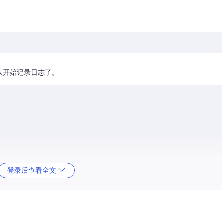
以开始记录日志了。
.txt"
)

登录后查看全文