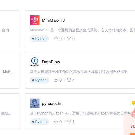
或滤镜处理的照片，以及不同分辨率的同一视频文件，手动筛选耗费大量
容识别：
MiniMax-H3
，识别旋转、缩放、亮度调整等操作后的相似图片
Claude Code 的开源替代方案。连接任意大模型，编辑代码，运行命令，自动验证 — 全自动执行。用 Rust 构建，极致性能。 ｜ An open-source alternative to Claude Code. Connect any LLM, edit code, run commands, and verify changes — autonomously. Built in Rust for speed. Get Started
格式识别同一视频内容
式、比特率的相似音乐文件
0
0
Python
哪种策略能平衡速度与准确性？ A. 仅使用文件名比对 B. 先按文件大小分
DataFlow
感知哈希比对特征值，在保持 95% 准确率的同时将处理速度提升 4-5 
Kimi K3 是Kimi能力最强的模型：这是一个拥有 2.8 万亿参数的混合专家（MoE）模型，具备原生视觉理解能力，并支持 100 万 token 的上下文窗口。
基于大模型算子和工作流的高效文本大模型训练数据合成框架
比对的局限性，使相似媒体识别准确率提升至 98%，帮助用户有效清理
0
4
Python
删关键系统文件或用户数据，传统清理工具缺乏安全保障机制。
py-xiaozhi
「源启盛夏」暑期校园开发者成长计划旨在激活校园开源力量，通过积分激励、认证扶持、资源倾斜等形式，引导高校组织和开发者完成「入驻 — 建项目 — 做贡献 — 获认证 — 得资源」的完整闭环。无论你是想带领社团入驻平台的组织者，还是希望用代码贡献证明自己的开发者，都能在这里找到属于你的成长路径。
m 等关键路径
件真实类型，避免误删伪装文件
0
1
Python
7
、修改日期等多维度筛选
恢复窗口期