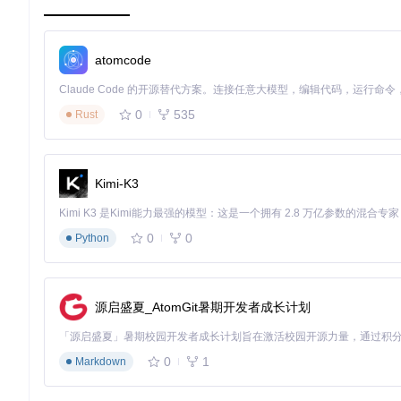
问题
：摄影爱好者小李的相册中存在大量相似但经过旋转、裁剪
方案
：Czkawka 集成专业媒体分析引擎，实现跨格式的相似内
atomcode
图像特征提取
：通过感知哈希算法（pHash）生成图像指纹
视频内容比对
：利用 FFMPEG 提取关键帧特征，跨分辨率/
音频指纹技术
：通过声波频谱分析生成音频指纹，识别不同格
0
535
Rust
技术决策问答
：在处理 10,000 张照片的相似性检测时，以下
希 C. 对所有文件进行全内容哈希计算
Kimi-K3
答案
：B。先按文件大小分组可排除 60% 以上非相似文件，再通过
核心价值总结
：多媒体特征提取技术解决了传统基于文件名/大小
0
0
Python
1.3 系统冗余清理：安全扫描技术消除无效文件威胁
问题
：系统管理员王工需要定期清理服务器冗余文件，但担心误
源启盛夏_AtomGit暑期开发者成长计划
方案
：Czkawka 构建多层安全防护的冗余清理体系：
智能路径过滤
：内置系统目录白名单，自动跳过 /bin、/syste
文件类型验证
：通过魔数检测（Magic Number）验证文
0
1
Markdown
操作预览机制
：清理前生成详细操作清单，支持按大小、类型
安全删除流程
：支持移动到回收站而非直接删除，提供 7 天