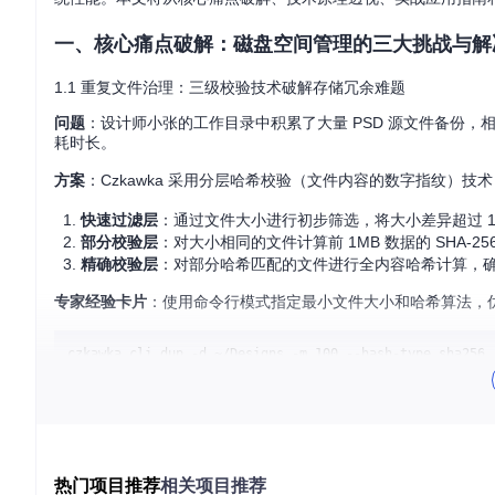
一、核心痛点破解：磁盘空间管理的三大挑战与解
1.1 重复文件治理：三级校验技术破解存储冗余难题
问题
：设计师小张的工作目录中积累了大量 PSD 源文件备份，
耗时长。
方案
：Czkawka 采用分层哈希校验（文件内容的数字指纹）
快速过滤层
：通过文件大小进行初步筛选，将大小差异超过 1K
部分校验层
：对大小相同的文件计算前 1MB 数据的 SHA-
精确校验层
：对部分哈希匹配的文件进行全内容哈希计算，
专家经验卡片
：使用命令行模式指定最小文件大小和哈希算法，
（参数说明：-d 指定目录，-m 设置最小文件大小(MB)，--hash-t
核心价值总结
：三级校验技术使重复文件检测速度提升 300%，
1.2 相似媒体识别：特征提取技术应对内容变体挑战
热门项目推荐
相关项目推荐