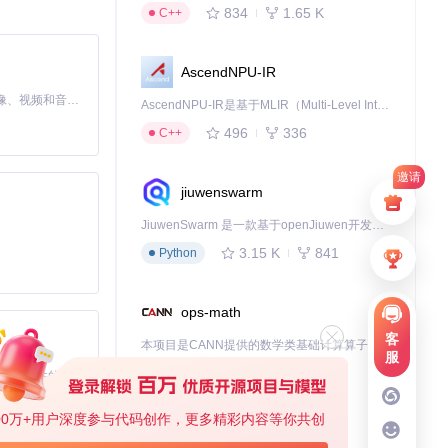
834
1.65 K
C++
时间。
AscendNPU-IR
MiniMax H3 是一个通用的全模态生成系统。它支持对由文本、图像、视频和音频组成的多模态上下文进行统一理解，并能生成分辨率高达 2K、时长可达 15 秒的带原生立体声音频的视频。得益于面向任务泛化的系统设计，H3 在预训练阶段就已具备广泛的多模态上下文理解与生成能力，能够出色地执行复杂的多模态指令。
AscendNPU-IR是基于MLIR（Multi-Level Intermediate Representation）构建的，面向昇腾亲和算子编译时使用的中间表示，提供昇腾完备表达能力，通过编译优化提升昇腾AI处理器计算效率，支持通过生态框架使能昇腾AI处理器与深度调优
496
336
C++
组，再计算感知哈
邀请
jiuwenswarm
倍。
JiuwenSwarm 是一款基于openJiuwen开发的智能AI Agent，它能够将大语言模型的强大能力，通过你日常使用的各类通讯应用，直接延伸至你的指尖。
冗余媒体文件。
3.15 K
841
Python
ops-math
客
本项目是CANN提供的数学类基础计算算子库，实现网络在NPU上加速计算。
服
1.24 K
1.36 K
C++
基于Python的Xiaozhi AI，适用于想要完整Xiaozhi体验而无需拥有专用硬件的用户。
00万+用户深度参与代码创作，更多精彩内容等你共创
deveco-code