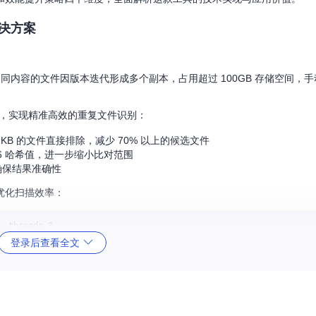
决方案
相同内容的文件因版本迭代形成多个副本，占用超过 100GB 存储空间，
技术，实现精准高效的重复文件识别：
B 的文件直接排除，减少 70% 以上的候选文件
256 哈希值，进一步缩小比对范围
确保结果准确性
优化扫描效率：
登录后查看全文
ype 选择哈希算法，--threads 设置并发线程数）
同时保持 100% 准确率，帮助用户快速定位大体积重复文件，优先释放存