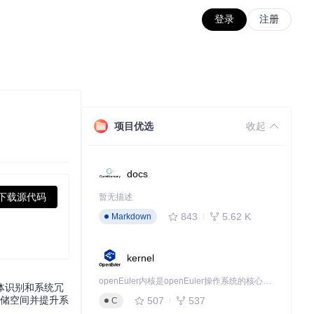
登录
注册
项目优选
收起
docs
下载源代码
暂无描述
843
5.62 K
Markdown
kernel
openEuler内核是openEuler操作系统的核心，既是系统性能与稳定性的基石，也是连接处理器、设备与服务的桥梁。
媒体识别和系统冗
放存储空间并提升系
507
537
C