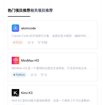
AlphaFold的预测能力基于深度学习模型，能够从氨基酸序列
直接预测原子级三维结构。其核心模块包括：
热门项目推荐
相关项目推荐
特征提取器
：从序列和多序列比对（MSA）中提取进化信息
Evoformer网络
：通过注意力机制捕捉残基间的空间关系
结构模块
：将抽象特征转化为具体的原子坐标
atomcode
关键实现文件：
特征处理模块
、
模型架构
Claude Code 的开源替代方案。连接任意大模型，编辑代码，运行命令，自动验证 — 全自动执行。用 Rust 构建，极致性能。 ｜ An open-source alternative to Claude Code. Connect any LLM, edit code, run commands, and verify changes — autonomously. Built in Rust for speed. Get Started
2.2 设计评估工具集
0
538
Rust
AlphaFold提供多种量化指标评估设计方案：
pLDDT
：0-100分，越高表示局部结构预测越可靠，<50分
提示可能存在结构不稳定区域
MiniMax-H3
PAE
：预测残基对之间的距离误差，值越低表示全局结构越
MiniMax H3 是一个通用的全模态生成系统。它支持对由文本、图像、视频和音频组成的多模态上下文进行统一理解，并能生成分辨率高达 2K、时长可达 15 秒的带原生立体声音频的视频。得益于面向任务泛化的系统设计，H3 在预训练阶段就已具备广泛的多模态上下文理解与生成能力，能够出色地执行复杂的多模态指令。
可靠
MSA覆盖度
：反映序列进化信息的丰富程度，影响预测准
0
0
Python
确性
2.3 设计决策树：选择合适的设计策略
根据不同设计目标，AlphaFold提供差异化解决方案：
Kimi-K3
稳定性优化
：优先使用单体模型（model_preset=monom
Kimi K3 是Kimi能力最强的模型：这是一个拥有 2.8 万亿参数的混合专家（MoE）模型，具备原生视觉理解能力，并支持 100 万 token 的上下文窗口。
er），增加recycles参数至10次