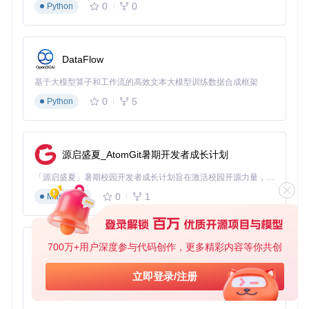
0
0
蛋白质-配体相互作用
Python
：采用复合物建模模式，结合
特征提
取模块
分析结合口袋
多亚基蛋白设计
：选择multimer模型，关注亚基界面残基
的相互作用
DataFlow
3. 实战流程：从序列到功能的四步优化法
基于大模型算子和工作流的高效文本大模型训练数据合成框架
0
5
Python
3.1 目标定义与约束条件设定
明确设计目标是成功的关键，需回答三个问题：
优化目标：稳定性提升？活性增强？还是特异性改变？
源启盛夏_AtomGit暑期开发者成长计划
环境约束：目标温度、pH值、离子强度等
「源启盛夏」暑期校园开发者成长计划旨在激活校园开源力量，通过积分激励、认证扶持、资源倾斜等形式，引导高校组织和开发者完成「入驻 — 建项目 — 做贡献 — 获认证 — 得资源」的完整闭环。无论你是想带领社团入驻平台的组织者，还是希望用代码贡献证明自己的开发者，都能在这里找到属于你的成长路径。
功能指标：Tm值提升幅度、活性保留比例等量化标准
0
1
Markdown
⚠️ 注意事项：目标设定应具体可量化，例如"在60℃下酶活力
保留80%以上，同时Tm值提高10℃"，避免模糊描述。
3.2 结构预测与关键区域识别
700万+用户深度参与代码创作，更多精彩内容等你共创
py-xiaozhi
使用简化命令生成初始结构模型：
基于Python的Xiaozhi AI，适用于想要完整Xiaozhi体验而无需拥有专用硬件的用户。
立即登录/注册
0
1
Python