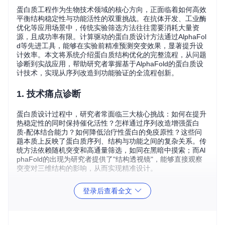
蛋白质工程作为生物技术领域的核心方向，正面临着如何高效
平衡结构稳定性与功能活性的双重挑战。在抗体开发、工业酶
优化等应用场景中，传统实验筛选方法往往需要消耗大量资
源，且成功率有限。计算驱动的蛋白质设计方法通过AlphaFol
d等先进工具，能够在实验前精准预测突变效果，显著提升设
计效率。本文将系统介绍蛋白质结构优化的完整流程，从问题
诊断到实战应用，帮助研究者掌握基于AlphaFold的蛋白质设
计技术，实现从序列改造到功能验证的全流程创新。
1. 技术痛点诊断
蛋白质设计过程中，研究者常面临三大核心挑战：如何在提升
热稳定性的同时保持催化活性？怎样通过序列改造增强蛋白
质-配体结合能力？如何降低治疗性蛋白的免疫原性？这些问
题本质上反映了蛋白质序列、结构与功能之间的复杂关系。传
统方法依赖随机突变和高通量筛选，如同在黑暗中摸索；而Al
phaFold的出现为研究者提供了"结构透视镜"，能够直接观察
突变对三维结构的影响，从而实现精准设计。
1.1 稳定性与活性的平衡困境
登录后查看全文
工业酶优化中常见的场景是：通过引入多个疏水残基提高了酶
的热稳定性（Tm值提升15℃），但催化活性却下降40%。这
种"稳定性-活性" trade-off源于蛋白质结构的整体性——改变一