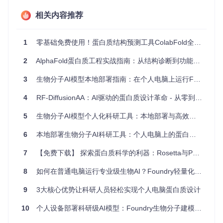
个区域可能影响其他功能位点的构象。AlphaFold的pLDDT分
数（局部结构预测置信度）能够帮助识别关键功能区域，避免
相关内容推荐
因过度优化稳定性而破坏活性位点。
1.2 设计方案评估的可靠性挑战
1
零基础免费使用！蛋白质结构预测工具ColabFold全攻略
传统设计方法缺乏有效的预实验评估手段，导致大量突变体在
2
AlphaFold蛋白质工程实战指南：从结构诊断到功能优化
实验验证阶段被淘汰。AlphaFold提供的PAE（预测aligned误
差）和GDT（全局距离测试）等指标，能够在计算阶段预测结
3
生物分子AI模型本地部署指南：在个人电脑上运行Foundry的完整方案
构质量，将低质量设计方案提前筛除，使实验资源集中于高潜
力候选方案。
4
RF-DiffusionAA：AI驱动的蛋白质设计革命 - 从零到三维结构的完整指南
图1：AlphaFold计算预测结构（蓝色）与实验测定结构（绿
5
生物分子AI模型个人化科研工具：本地部署与高效应用指南
色）的对比，GDT分数越高表示预测精度越高，展示了工具在
蛋白质结构预测上的可靠性
6
本地部署生物分子AI科研工具：个人电脑上的蛋白质设计与结构预测解决方案
7
【免费下载】 探索蛋白质科学的利器：Rosetta与PyRosetta
2. 工具解析：AlphaFold设计能力解构
8
如何在普通电脑运行专业级生物AI？Foundry轻量化本地部署方案全解析
AlphaFold作为蛋白质结构预测的革命性工具，其核心价值不
仅在于结构预测，更在于为蛋白质设计提供了完整的计算框
9
3大核心优势让科研人员轻松实现个人电脑蛋白质设计
架。理解其关键模块的功能，是高效应用的基础。
10
个人设备部署科研级AI模型：Foundry生物分子建模套件实战指南
2.1 核心预测引擎