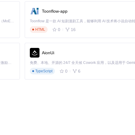
Toonflow-app
Kimi K3 是Kimi能力最强的模型：这是一个拥有 2.8 万亿参数的混合专家（MoE）模型，具备原生视觉理解能力，并支持 100 万 token 的上下文窗口。
显存风扇可适当降低转速
0
16
HTML
AionUi
置复杂度
「源启盛夏」暑期校园开发者成长计划旨在激活校园开源力量，通过积分激励、认证扶持、资源倾斜等形式，引导高校组织和开发者完成「入驻 — 建项目 — 做贡献 — 获认证 — 得资源」的完整闭环。无论你是想带领社团入驻平台的组织者，还是希望用代码贡献证明自己的开发者，都能在这里找到属于你的成长路径。
0
6
TypeScript
高
留一个主控制程序