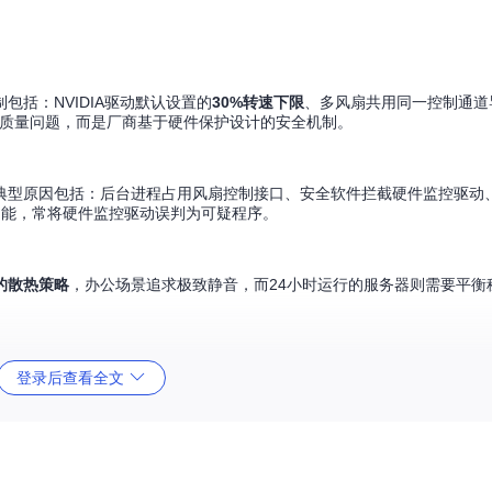
括：NVIDIA驱动默认设置的
30%转速下限
、多风扇共用同一控制通道
并非质量问题，而是厂商基于硬件保护设计的安全机制。
典型原因包括：后台进程占用风扇控制接口、安全软件拦截硬件监控驱动
保护功能，常将硬件监控驱动误判为可疑程序。
的散热策略
，办公场景追求极致静音，而24小时运行的服务器则需要平衡
登录后查看全文
音运行