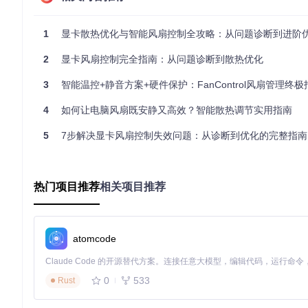
安装NvThermalSensors插件扩展传感器支持
1
显卡散热优化与智能风扇控制全攻略：从问题诊断到进阶
git 
clone
2
显卡风扇控制完全指南：从问题诊断到散热优化
cd
 FanControl.Releases/Plugins

3
智能温控+静音方案+硬件保护：FanControl风扇管理终极
4
执行后将在插件目录下添加NVIDIA专用传感器模块
如何让电脑风扇既安静又高效？智能散热调节实用指南
在FanControl中启用高级模式，手动输入
20-25%
的转速值
5
7步解决显卡风扇控制失效问题：从诊断到优化的完整指南
注意事项
：
⚠️ 降低转速可能导致GPU温度上升5-10°C，建议搭配定期清灰
热门项目推荐
相关项目推荐
💡 专业提示：可设置温度触发阈值，当核心温度超过75°C时自
解决多风扇同步问题的配置技巧
操作目的
：实现多个物理风扇的独立控制与协同工作
atomcode
具体方法
：
在"Controls"面板中创建独立风扇配置文件
0
533
Rust
使用"混合曲线"功能设置主从风扇关系，例如：
将GPU核心温度作为主控制信号