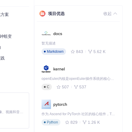
项目优选
收起
统方案
docs
钟蜕变
暂无描述
由
843
5.62 K
Markdown
实践
kernel
openEuler内核是openEuler操作系统的核心，既是系统性能与稳定性的基石，也是连接处理器、设备与服务的桥梁。
507
537
C
pytorch
MiniMax H3 是一个通用的全模态生成系统。它支持对由文本、图像、视频和音频组成的多模态上下文进行统一理解，并能生成分辨率高达 2K、时长可达 15 秒的带原生立体声音频的视频。得益于面向任务泛化的系统设计，H3 在预训练阶段就已具备广泛的多模态上下文理解与生成能力，能够出色地执行复杂的多模态指令。
作为 Ascend for PyTorch 社区的核心组件，TorchNPU 是昇腾专为 PyTorch 打造的深度学习适配插件，使 PyTorch 框架能够直接调用昇腾 NPU，为开发者提供昇腾 AI 处理器的超强算力。
829
1.26 K
Python