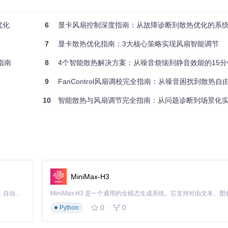
优化
6
显卡风扇控制深度指南：从故障诊断到散热优化的系
7
显卡散热优化指南：3大核心策略实现风扇智能调节
指南
8
4个智能散热解决方案：从噪音烦恼到静音效能的15分
9
FanControl风扇调校完全指南：从噪音困扰到散热自
10
智能散热与风扇调节完全指南：从问题诊断到场景化
维护
动提升转速至30%以上
MiniMax-H3
Claude Code 的开源替代方案。连接任意大模型，编辑代码，运行命令，自动验证 — 全自动执行。用 Rust 构建，极致性能。 ｜ An open-source alternative to Claude Code. Connect any LLM, edit code, run commands, and verify changes — autonomously. Built in Rust for speed. Get Started
0
0
Python