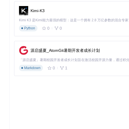
为不同风扇设置差异化的响应系数（0.8-1.2之间）
启用
温度滞后补偿
，上行3°C、下行5°C避免风扇频繁启停
Kimi-K3
注意事项
：
💡 专业提示：建议将显卡风扇分为两组，核心风扇响应更快，
0
0
Python
替代散热控制工具的对比选择
当FanControl无法满足需求时，可考虑以下替代方案：
源启盛夏_AtomGit暑期开发者成长计划
工具名称
核心优势
适用场景
配
支持主板电压调节
老旧硬件平台
高
SpeedFan
0
1
Markdown
显卡超频集成
游戏玩家
中
MSI Afterburner
全面硬件监控
系统监控爱好者
中
Argus Monitor
注意事项
：
⚠️ 同时运行多个风扇控制软件可能导致系统不稳定，建议仅保
硬件兼容性检测工具推荐
操作目的
：确保散热控制方案与硬件配置兼容
具体方法
：