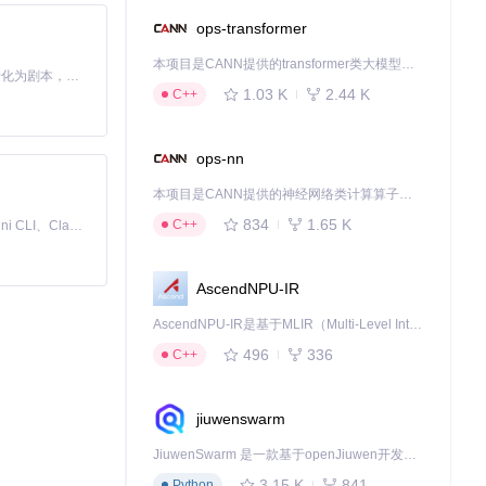
ops-transformer
本项目是CANN提供的transformer类大模型算子库，实现网络在NPU上加速计算。
Toonflow 是一款 AI 短剧漫剧工具，能够利用 AI 技术将小说自动转化为剧本，并结合 AI 生成的图片和视频，实现高效的短剧创作。借助 Toonflow，可以轻松完成从文字到影像的全流程，让短剧制作变得更加智能与便捷。
1.03 K
2.44 K
C++
ops-nn
本项目是CANN提供的神经网络类计算算子库，实现网络在NPU上加速计算。
834
1.65 K
C++
免费、本地、开源的 24/7 全天候 Cowork 应用，以及适用于 Gemini CLI、Claude Code、Codex、OpenCode、Qwen Code、Goose CLI、Auggie 等的 OpenClaw | 🌟 喜欢就点star吧
AscendNPU-IR
AscendNPU-IR是基于MLIR（Multi-Level Intermediate Representation）构建的，面向昇腾亲和算子编译时使用的中间表示，提供昇腾完备表达能力，通过编译优化提升昇腾AI处理器计算效率，支持通过生态框架使能昇腾AI处理器与深度调优
496
336
C++
jiuwenswarm
JiuwenSwarm 是一款基于openJiuwen开发的智能AI Agent，它能够将大语言模型的强大能力，通过你日常使用的各类通讯应用，直接延伸至你的指尖。
3.15 K
841
Python