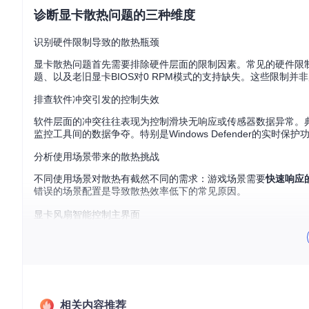
诊断显卡散热问题的三种维度
识别硬件限制导致的散热瓶颈
显卡散热问题首先需要排除硬件层面的限制因素。常见的硬件限制包
题、以及老旧显卡BIOS对0 RPM模式的支持缺失。这些限制
排查软件冲突引发的控制失效
软件层面的冲突往往表现为控制滑块无响应或传感器数据异常。
监控工具间的数据争夺。特别是Windows Defender的实时
分析使用场景带来的散热挑战
不同使用场景对散热有截然不同的需求：游戏场景需要
快速响应
错误的场景配置是导致散热效率低下的常见原因。
显卡风扇智能控制主界面
突破显卡散热限制的四大方案
解除驱动转速下限的两种方法
操作目的
：突破NVIDIA驱动30%的最低转速限制，实现更低噪
具体方法
相关内容推荐
：