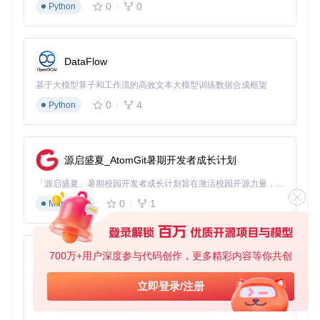
0
0
Python
项目数据集包含981个通道流样本，通过专业CFD代码生成的
真实数据训练模型。这种数据驱动方法使DeepCFD能够学习
到从几何信息到流场参数的准确映射关系，为工程应用提供了
坚实的数据基础。
DataFlow
基于大模型算子和工作流的高效文本大模型训练数据合成框架
性能验证：计算效率与精度的双重突破
0
4
Python
如何量化DeepCFD相比传统CFD方法的性能提升？通过在多
种几何形状和流动条件下的系统测试，项目验证了模型在计算
效率和预测精度方面的双重优势，为工程应用奠定了坚实基
础。
源启盛夏_AtomGit暑期开发者成长计划
多几何形状流场对比
「源启盛夏」暑期校园开发者成长计划旨在激活校园开源力量，通过积分激励、认证扶持、资源倾斜等形式，引导高校组织和开发者完成「入驻 — 建项目 — 做贡献 — 获认证 — 得资源」的完整闭环。无论你是想带领社团入驻平台的组织者，还是希望用代码贡献证明自己的开发者，都能在这里找到属于你的成长路径。
DeepCFD在圆形、方形和三角形等多种障碍物形状的流场预
0
1
Markdown
测中表现出优异性能。以圆形障碍物为例，模型预测的速度分
量和压力场与传统CFD方法（simpleFOAM）高度一致，误差
主要集中在障碍物附近的局部区域，且最大误差控制在工程允
许范围内。
700万+用户深度参与代码创作，更多精彩内容等你共创
py-xiaozhi
基于Python的Xiaozhi AI，适用于想要完整Xiaozhi体验而无需拥有专用硬件的用户。
立即登录/注册
图：圆形障碍物流场对比结果，展示速度分量、压力场及绝对
0
1
误差分布，验证了DeepCFD的预测精度
Python