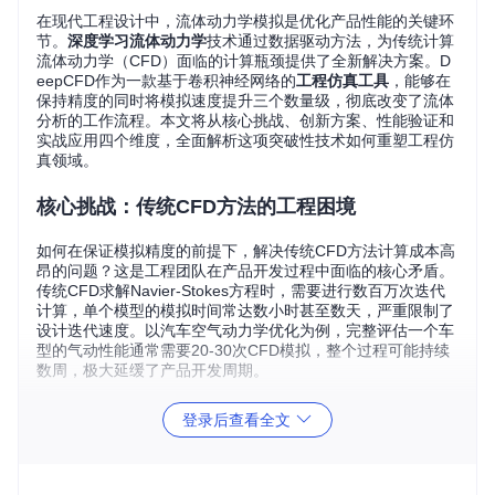
在现代工程设计中，流体动力学模拟是优化产品性能的关键环
节。
深度学习流体动力学
技术通过数据驱动方法，为传统计算
流体动力学（CFD）面临的计算瓶颈提供了全新解决方案。D
eepCFD作为一款基于卷积神经网络的
工程仿真工具
，能够在
保持精度的同时将模拟速度提升三个数量级，彻底改变了流体
分析的工作流程。本文将从核心挑战、创新方案、性能验证和
实战应用四个维度，全面解析这项突破性技术如何重塑工程仿
真领域。
核心挑战：传统CFD方法的工程困境
如何在保证模拟精度的前提下，解决传统CFD方法计算成本高
昂的问题？这是工程团队在产品开发过程中面临的核心矛盾。
传统CFD求解Navier-Stokes方程时，需要进行数百万次迭代
计算，单个模型的模拟时间常达数小时甚至数天，严重限制了
设计迭代速度。以汽车空气动力学优化为例，完整评估一个车
型的气动性能通常需要20-30次CFD模拟，整个过程可能持续
数周，极大延缓了产品开发周期。
多物理场耦合的复杂性
登录后查看全文
流体流动涉及速度场、压力场等多物理量的耦合求解，传统数
值方法需要精细的网格划分和复杂的边界条件处理。以机翼绕
流模拟为例，边界层附近的网格尺寸需小至毫米级，导致计算