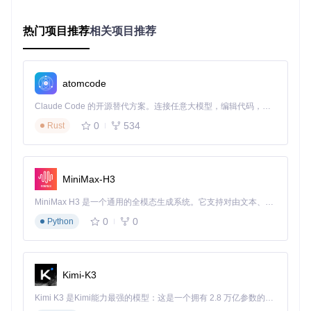
率，最终同时输出x方向速度分量（Ux）、y方向速度分量（U
y）和压力场（p）三个物理场。
热门项目推荐
相关项目推荐
图：DeepCFD的U-Net架构示意图，展示了从输入几何信息到
输出流场参数的完整映射过程，包含卷积、池化和上采样等关
键操作
atomcode
网络设计的关键创新在于
多尺度特征融合
和
并行输出分支
。编
Claude Code 的开源替代方案。连接任意大模型，编辑代码，运行命令，自动验证 — 全自动执行。用 Rust 构建，极致性能。 ｜ An open-source alternative to Claude Code. Connect any LLM, edit code, run commands, and verify changes — autonomously. Built in Rust for speed. Get Started
码器部分通过逐渐增加通道数捕捉高层次特征，解码器部分则
通过跳跃连接融合不同尺度的特征信息，确保输出流场的细节
0
534
Rust
准确性。三个并行输出分支分别预测Ux、Uy和p，实现多物理
场的同步学习。
结构化数据表示方法
MiniMax-H3
如何将复杂的几何和物理信息高效输入神经网络？DeepCFD
MiniMax H3 是一个通用的全模态生成系统。它支持对由文本、图像、视频和音频组成的多模态上下文进行统一理解，并能生成分辨率高达 2K、时长可达 15 秒的带原生立体声音频的视频。得益于面向任务泛化的系统设计，H3 在预训练阶段就已具备广泛的多模态上下文理解与生成能力，能够出色地执行复杂的多模态指令。
设计了创新的数据结构，将输入数据（dataX）组织为三个通
道：障碍物表面SDF、流动区域标签和边界表面SDF；输出数
0
0
Python
据（dataY）则包含对应的速度和压力场。这种结构化表示使
模型能够直接从几何形状学习流场特性，无需显式求解控制方
程。
Kimi-K3
图：DeepCFD数据集结构，展示输入输出数据的维度与通道
Kimi K3 是Kimi能力最强的模型：这是一个拥有 2.8 万亿参数的混合专家（MoE）模型，具备原生视觉理解能力，并支持 100 万 token 的上下文窗口。
含义，包含SDF表示和流动区域标签等关键信息