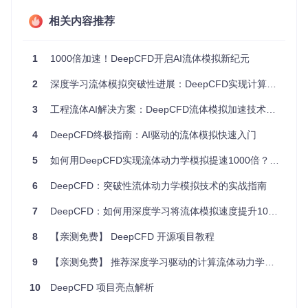
量呈指数级增长。这种复杂性使得即使在高性能计算集群上，
复杂流场的模拟也面临巨大挑战。
相关内容推荐
工程设计的迭代需求
1
1000倍加速！DeepCFD开启AI流体模拟新纪元
现代产品开发强调快速迭代，而传统CFD的长计算周期成为创
新的主要障碍。在航空发动机设计中，工程师需要评估数十种
2
深度学习流体模拟突破性进展：DeepCFD实现计算效率提升1000倍的技术解析
叶片形状的气动性能，传统方法难以满足这种高频次的设计探
索需求。如何在保持工程精度的同时实现计算效率的革命性提
3
工程流体AI解决方案：DeepCFD流体模拟加速技术白皮书
升，成为流体仿真领域亟待解决的关键问题。
4
DeepCFD终极指南：AI驱动的流体模拟快速入门
创新方案：DeepCFD的技术突破点
5
如何用DeepCFD实现流体动力学模拟提速1000倍？完整指南与实战案例 🚀
面对传统CFD的固有局限，DeepCFD提出了基于深度学习的
全新解决方案。如何将复杂的流体物理规律编码到神经网络
6
DeepCFD：突破性流体动力学模拟技术的实战指南
中？项目团队通过
改进的U-Net架构
和
结构化数据表示
，实现
了从几何参数到流场结果的直接映射，开创了流体模拟的新范
7
DeepCFD：如何用深度学习将流体模拟速度提升1000倍？
式。
8
【亲测免费】 DeepCFD 开源项目教程
智能网络架构设计
DeepCFD采用对称的编码器-解码器结构，能够自动学习流体
9
【亲测免费】 推荐深度学习驱动的计算流体动力学解决方案：DeepCFD
流动的内在规律。网络输入包含障碍物表面SDF（符号距离函
数）、流动区域标签和边界表面SDF三个通道，通过卷积和池
10
DeepCFD 项目亮点解析
化操作提取几何特征，再通过转置卷积和上采样恢复空间分辨