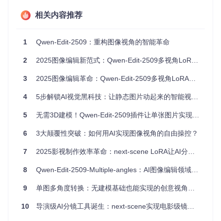
传统图像编辑工具被困在"单一视角牢笼"中：专业摄影师需要
围绕物体360°拍摄数十张照片，设计师需掌握复杂3D软件才
相关内容推荐
能实现视角变换，普通用户更是只能被动接受固定视角。这
种"视角稀缺性"直接导致内容生产效率低下、展示维度受限、
用户体验单一三大核心问题。
1
Qwen-Edit-2509：重构图像视角的智能革命
技术突破：如何让图像拥有"空间记忆"？ 🔧
2
2025图像编辑新范式：Qwen-Edit-2509多视角LoRA插件让创意控制无死角
生活化类比与专业原理解析
3
2025图像编辑革命：Qwen-Edit-2509多视角LoRA插件让创意控制无死角
生活化场景
技术实现原理
4
5步解锁AI视觉黑科技：让静态图片动起来的智能视角编辑秘诀
如同人眼观察物体时，大
深度估计算法分析图像像素
脑自动构建空间位置关系
分布，构建场景三维坐标
5
无需3D建模！Qwen-Edit-2509插件让单张图片实现720度视角自由转换
就像通过万花筒转动看到
生成对抗网络(GAN)计算新
6
3大颠覆性突破：如何用AI实现图像视角的自由操控？
不同图案组合
视角下的像素重排列
类似记忆中旋转物体的视
隐式神经表征(NeRF)存储场
7
2025影视制作效率革命：next-scene LoRA让AI分镜生成提速300%
觉印象
景的空间特征信息
8
Qwen-Edit-2509-Multiple-angles：AI图像编辑领域的镜头控制革新
Qwen-Edit-2509-Multiple-angles的核心突破在于"2D输入→3
D理解→2D再生"的技术闭环：系统首先通过语义分割识别主
9
单图多角度转换：无建模基础也能实现的创意视角革命
体与背景，再利用多尺度特征融合构建场景的空间结构，最后
通过视角变换算法模拟摄像机运动，生成全新视角图像。整个
10
导演级AI分镜工具诞生：next-scene实现电影级镜头语言连续性突破
过程无需专业3D建模，直接从单张2D图像中"解锁"多角度信