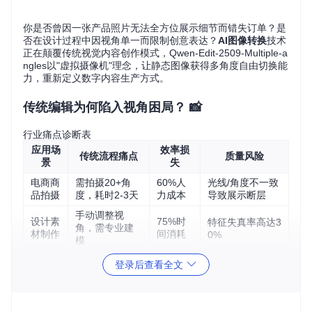
你是否曾因一张产品照片无法全方位展示细节而错失订单？是
否在设计过程中因视角单一而限制创意表达？
AI图像转换
技术
正在颠覆传统视觉内容创作模式，Qwen-Edit-2509-Multiple-a
ngles以"虚拟摄像机"理念，让静态图像获得多角度自由切换能
力，重新定义数字内容生产方式。
传统编辑为何陷入视角困局？ 📸
行业痛点诊断表
应用场
效率损
传统流程痛点
质量风险
景
失
电商商
需拍摄20+角
60%人
光线/角度不一致
品拍摄
度，耗时2-3天
力成本
导致展示断层
手动调整视
设计素
75%时
特征失真率高达3
角，需专业建
材制作
间消耗
0%
模
50%内
登录后查看全文
社交媒
一图只能适配
视觉疲劳导致互
容复用
体内容
一种版式
动率下降
率