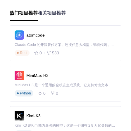
息。
场景验证：哪些领域正在发生变革？ 📊
热门项目推荐
相关项目推荐
视角转换决策树
选择应用场景 → 电商商品展示 → 必选3种视角

atomcode
                              ├─ 45°主视角（展示整体形态）

                              ├─ 俯视角（展示平面细节）

Claude Code 的开源替代方案。连接任意大模型，编辑代码，运行命令，自动验证 — 全自动执行。用 Rust 构建，极致性能。 ｜ An open-source alternative to Claude Code. Connect any LLM, edit code, run commands, and verify changes — autonomously. Built in Rust for speed. Get Started
                              └─ 特写视角（展示材质纹理）

0
533
Rust
                 → 创意设计 → 推荐组合

                              ├─ 全景模式+特写模式

                              ├─ 左右旋转30°对比

MiniMax-H3
在电商领域，某服饰品牌通过该技术将商品拍摄流程从3天压
MiniMax H3 是一个通用的全模态生成系统。它支持对由文本、图像、视频和音频组成的多模态上下文进行统一理解，并能生成分辨率高达 2K、时长可达 15 秒的带原生立体声音频的视频。得益于面向任务泛化的系统设计，H3 在预训练阶段就已具备广泛的多模态上下文理解与生成能力，能够出色地执行复杂的多模态指令。
缩至2小时，多角度展示使产品退货率下降22%；建筑设计团
队利用视角变换功能，在方案阶段即可向客户展示不同角度的
0
0
Python
空间效果，沟通效率提升40%；社交媒体创作者则通过"一图
多视角"策略，同一素材可适配朋友圈、抖音、小红书等多平
台版式需求，内容生产效率提升2.3倍。
Kimi-K3
应用指南：普通人如何掌控"虚拟摄像机"？ 🎮
Kimi K3 是Kimi能力最强的模型：这是一个拥有 2.8 万亿参数的混合专家（MoE）模型，具备原生视觉理解能力，并支持 100 万 token 的上下文窗口。