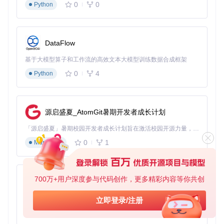
目标：5分钟完成产品多角度展示
0
0
Python
步骤：
准备清晰的正面图像（建议分辨率1024×1024以上）
DataFlow
加载Qwen-Edit-2509-Multiple-angles模型及配套LoRA
输入核心指令：
"生成该产品的45°俯视角+30°左旋转视角
基于大模型算子和工作流的高效文本大模型训练数据合成框架
+特写模式"
0
4
Python
调整生成参数（建议特征保持度设为95%）
导出并组合多角度结果
效果：
获得3组不同视角的专业级展示图，可直接用于电商详
源启盛夏_AtomGit暑期开发者成长计划
情页、产品手册或社交媒体发布。系统会自动优化背景过渡效
果，确保不同视角图像风格统一。
「源启盛夏」暑期校园开发者成长计划旨在激活校园开源力量，通过积分激励、认证扶持、资源倾斜等形式，引导高校组织和开发者完成「入驻 — 建项目 — 做贡献 — 获认证 — 得资源」的完整闭环。无论你是想带领社团入驻平台的组织者，还是希望用代码贡献证明自己的开发者，都能在这里找到属于你的成长路径。
进阶技巧：
0
1
Markdown
组合指令：
"先向左旋转30°，再向前推进50%，最后切换至
广角模式"
特征保护：对关键区域添加掩码，确保logo、文字等元素不
变形
700万+用户深度参与代码创作，更多精彩内容等你共创
py-xiaozhi
批量处理：通过脚本调用API实现多图像自动转换
基于Python的Xiaozhi AI，适用于想要完整Xiaozhi体验而无需拥有专用硬件的用户。
立即登录/注册
未来演进：从"被动观看"到"主动探索" 🌌
0
1
Python