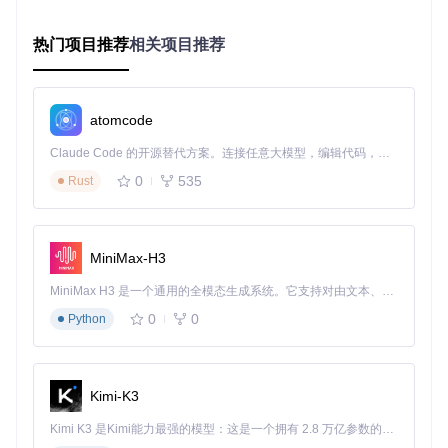
cmake_minimum_required
(VERSION 
3.10
project
(android-
file
-transfer-linux)

热门项目推荐
相关项目推荐
# 添加子目录
add_subdirectory
add_subdirectory
atomcode
add_subdirectory
add_subdirectory
Claude Code 的开源替代方案。连接任意大模型，编辑代码，运行命令，自动验证 — 全自动执行。用 Rust 构建，极致性能。 ｜ An open-source alternative to Claude Code. Connect any LLM, edit code, run commands, and verify changes — autonomously. Built in Rust for speed. Get Started
add_subdirectory
add_subdirectory
(qt)

0
535
Rust
# 设置编译选项
set
(CMAKE_CXX_STANDARD 
11
set
(CMAKE_CXX_STANDARD_REQUIRED 
ON
)

MiniMax-H3
# 添加可执行文件
MiniMax H3 是一个通用的全模态生成系统。它支持对由文本、图像、视频和音频组成的多模态上下文进行统一理解，并能生成分辨率高达 2K、时长可达 15 秒的带原生立体声音频的视频。得益于面向任务泛化的系统设计，H3 在预训练阶段就已具备广泛的多模态上下文理解与生成能力，能够出色地执行复杂的多模态指令。
add_executable
(android-
file
-transfer-linux main.cpp)

0
0
Python
# 链接库
target_link_libraries
(android-
file
Kimi-K3
3. 项目的配置文件介绍
Kimi K3 是Kimi能力最强的模型：这是一个拥有 2.8 万亿参数的混合专家（MoE）模型，具备原生视觉理解能力，并支持 100 万 token 的上下文窗口。