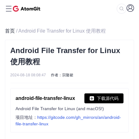
首页
/ Android File Transfer for Linux 使用教程
Android File Transfer for Linux
使用教程
2024-08-18 08:08:47
作者：宗隆裙
android-file-transfer-linux
下载源代码
Android File Transfer for Linux (and macOS!)
项目地址：
https://gitcode.com/gh_mirrors/an/android-
file-transfer-linux