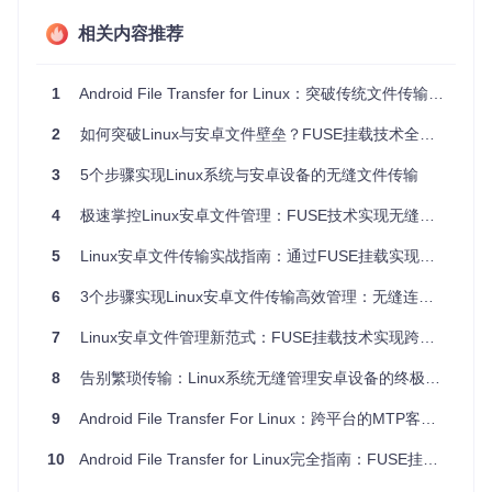
├── gitignore

相关内容推荐
CMakeLists.txt
: 项目构建文件。
Doxyfile
: 用于生成文档的配置文件。
1
Android File Transfer for Linux：突破传统文件传输的无缝挂载革新方案
FAQ.md
: 常见问题解答。
LICENSE
: 项目许可证（GPL-2.1）。
2
如何突破Linux与安卓文件壁垒？FUSE挂载技术全解析
README.md
: 项目介绍和使用说明。
_config.yml
: 项目配置文件。
3
5个步骤实现Linux系统与安卓设备的无缝文件传输
android-file-transfer-linux.json
: 项目元数据文
4
极速掌控Linux安卓文件管理：FUSE技术实现无缝协同办公
件。
replace-guards.py
和
replace-license.py
: 辅助脚本
5
Linux安卓文件传输实战指南：通过FUSE挂载实现设备无缝管理
文件。
cmake/
,
fuse/
,
mtp/
,
osx/
,
python/
,
qt/
: 项目的主要功
6
3个步骤实现Linux安卓文件传输高效管理：无缝连接设备的终极指南
能模块目录。
editorconfig
,
gitignore
,
travis.yml
: 项目配置和辅
7
Linux安卓文件管理新范式：FUSE挂载技术实现跨系统无缝操作
助文件。
8
告别繁琐传输：Linux系统无缝管理安卓设备的终极方案
2. 项目的启动文件介绍
9
Android File Transfer For Linux：跨平台的MTP客户端
项目的启动文件主要是
CMakeLists.txt
，它负责项目的构建
和编译过程。以下是
CMakeLists.txt
的主要内容：
10
Android File Transfer for Linux完全指南：FUSE挂载技术让开发者实现设备无缝集成