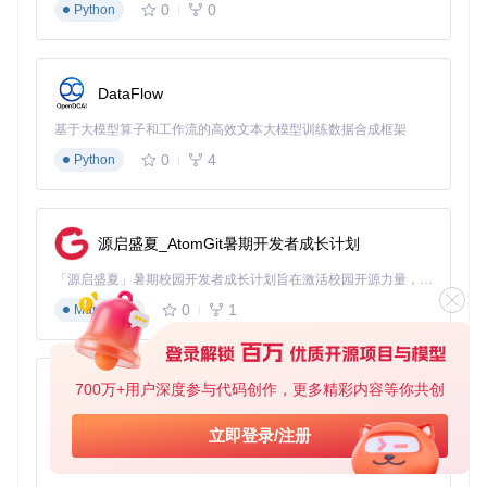
项目的配置文件主要包括
_config.yml
和
editorconfig
。
0
0
Python
_config.yml
: 用于项目的元数据配置，例如项目名称、版
本号等。
editorconfig
: 用于统一项目代码的编码风格，例如缩
DataFlow
进、字符编码等。
基于大模型算子和工作流的高效文本大模型训练数据合成框架
以下是
editorconfig
的示例内容：
0
4
Python
root
 = 
true
[*]
源启盛夏_AtomGit暑期开发者成长计划
indent_style
indent_size
 = 
4
「源启盛夏」暑期校园开发者成长计划旨在激活校园开源力量，通过积分激励、认证扶持、资源倾斜等形式，引导高校组织和开发者完成「入驻 — 建项目 — 做贡献 — 获认证 — 得资源」的完整闭环。无论你是想带领社团入驻平台的组织者，还是希望用代码贡献证明自己的开发者，都能在这里找到属于你的成长路径。
charset
 = utf-
8
0
1
Markdown
trim_trailing_whitespace
 = 
true
insert_final_newline
 = 
true
[*.md]
700万+用户深度参与代码创作，更多精彩内容等你共创
trim_trailing_whitespace
 = 
false
py-xiaozhi
基于Python的Xiaozhi AI，适用于想要完整Xiaozhi体验而无需拥有专用硬件的用户。
立即登录/注册
通过这些配置文件，可以确保项目在不同的开发环境中保持一
0
1
致的编码风格和配置。
Python