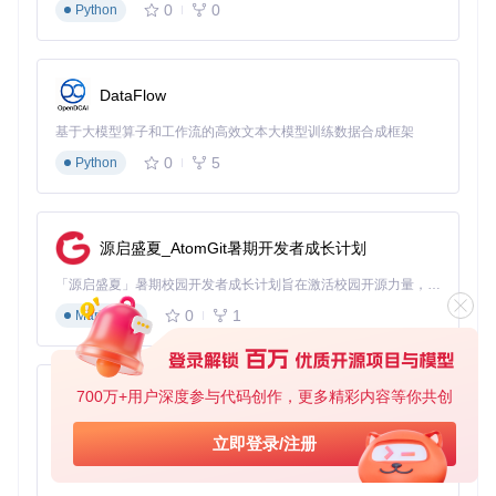
0
0
Python
DataFlow
基于大模型算子和工作流的高效文本大模型训练数据合成框架
0
5
Python
源启盛夏_AtomGit暑期开发者成长计划
「源启盛夏」暑期校园开发者成长计划旨在激活校园开源力量，通过积分激励、认证扶持、资源倾斜等形式，引导高校组织和开发者完成「入驻 — 建项目 — 做贡献 — 获认证 — 得资源」的完整闭环。无论你是想带领社团入驻平台的组织者，还是希望用代码贡献证明自己的开发者，都能在这里找到属于你的成长路径。
0
1
Markdown
700万+用户深度参与代码创作，更多精彩内容等你共创
py-xiaozhi
基于Python的Xiaozhi AI，适用于想要完整Xiaozhi体验而无需拥有专用硬件的用户。
立即登录/注册
0
1
Python