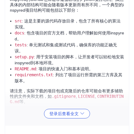
具体的内部结构可能会随着版本更新而有所不同，一个典型的i
nspyred项目结构可能包括以下部分：
src
: 这是主要的源代码存放目录，包含了所有核心的算法
实现。
docs
: 包含项目的官方文档，帮助用户理解如何使用inspyre
d。
tests
: 单元测试和集成测试代码，确保库的功能正确无
误。
setup.py
: 用于安装项目的脚本，让开发者可以轻松地安装
inspyred到本地环境。
README.md
: 项目的快速入门和基本说明。
requirements.txt
: 列出了项目运行所需的第三方库及其
版本。
请注意，实际下载的项目包或克隆后的仓库可能会有更多辅助
性的文件夹和文档，如
.gitignore
,
LICENSE
,
CONTRIBUTIN
G.md
等。
登录后查看全文
2. 项目的启动文件介绍
inspyred不直接提供单一的“启动文件”，而是通过导入其模块
来开始编程工作。开发者通常会在自己的应用中通过类似以下