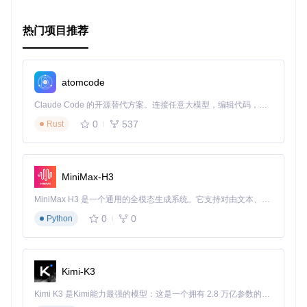
        crossover_rate=
0.9
,

        mutation_rate=
0.1
,

热门项目推荐
        maximize=
True
    )

    ea.run(
100
atomcode
在这个例子中，进化算法（
ea
）的配置全部在代码逻辑里完
成，没有独立的配置文件。
Claude Code 的开源替代方案。连接任意大模型，编辑代码，运行命令，自动验证 — 全自动执行。用 Rust 构建，极致性能。 ｜ An open-source alternative to Claude Code. Connect any LLM, edit code, run commands, and verify changes — autonomously. Built in Rust for speed. Get Started
0
537
Rust
以上就是inspyred项目的一个基础概览。要深入学习每个组件
的具体用法和更详细的配置选项，建议直接参考其官方文档或
通过实例代码进行学习。记得查阅最新版本的文档，因为功能
和最佳实践可能会随时间而演进。
MiniMax-H3
MiniMax H3 是一个通用的全模态生成系统。它支持对由文本、图像、视频和音频组成的多模态上下文进行统一理解，并能生成分辨率高达 2K、时长可达 15 秒的带原生立体声音频的视频。得益于面向任务泛化的系统设计，H3 在预训练阶段就已具备广泛的多模态上下文理解与生成能力，能够出色地执行复杂的多模态指令。
0
0
Python
Kimi-K3
Kimi K3 是Kimi能力最强的模型：这是一个拥有 2.8 万亿参数的混合专家（MoE）模型，具备原生视觉理解能力，并支持 100 万 token 的上下文窗口。