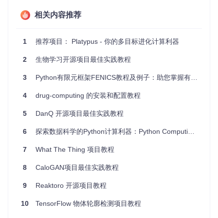
方式引入inspyred的核心功能：
相关内容推荐
from
 inspyred 
import
1
推荐项目： Platypus - 你的多目标进化计算利器
这意味着你的应用程序才是真正的“启动点”。例如，一个简单
的进化算法应用会创建一个进化器对象并执行进化过程。
2
生物学习开源项目最佳实践教程
3
Python有限元框架FENICS教程及例子：助您掌握有限元分析的艺术
3. 项目的配置文件介绍
4
drug-computing 的安装和配置教程
inspyred的设计强调灵活性和可定制性，而不是依赖于固定的
配置文件。因此，并不存在预设的配置文件路径或模板。用户
5
DanQ 开源项目最佳实践教程
通过参数传递给算法来配置进化过程、粒子群优化等。这些配
置是在代码中动态完成的，比如指定选择、交叉、变异操作，
6
探索数据科学的Python计算利器：Python Computing for Data Science
设置种群大小、迭代次数等。
7
What The Thing 项目教程
例如，配置一个遗传算法可能如下所示：
8
CaloGAN项目最佳实践教程
def
main
():

    ea = ec.EvolutionaryAlgorithm(

9
Reaktoro 开源项目教程
        ec.emo.NSGA2,

        bench.rastrigin,

10
TensorFlow 物体轮廓检测项目教程
        pop_size=
100
,

        num_selected=
20
,
