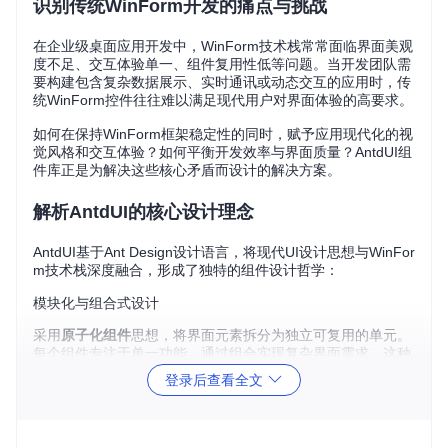
识别传统WinForm开发的痛点与挑战
在企业级桌面应用开发中，WinForm技术栈常常面临界面美观
度不足、交互体验单一、组件复用性低等问题。当开发团队需
要构建包含复杂数据展示、实时通讯或动态交互的应用时，传
统WinForm控件往往难以满足现代用户对界面体验的高要求。
如何在保持WinForm框架稳定性的同时，赋予应用现代化的视
觉风格和交互体验？如何平衡开发效率与界面质量？AntdUI组
件库正是为解决这些核心矛盾而设计的解决方案。
解析AntdUI的核心设计理念
AntdUI基于Ant Design设计语言，将现代UI设计思想与WinFor
m技术栈深度融合，形成了独特的组件设计哲学：
模块化与组合式设计
采用
原子化组件
思想，将界面元素拆分为独立可复用的单元。
每个组件专注于单一功能，通过组合实现复杂界面需求。这种
设计既保证了组件的高内聚性，又提供了灵活的组合可能性。
登录后查看全文
响应式与适应性布局
内置多种
流式布局容器
（如FlowPanel、GridPanel），自动适