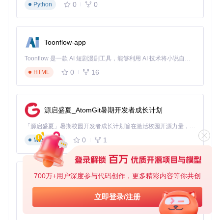
0
0
Python
简单列表 → ListControl
复杂表格 → Table
层级数据 → Tree
统计数据 → Statistic
Toonflow-app
用户输入场景
Toonflow 是一款 AI 短剧漫剧工具，能够利用 AI 技术将小说自动转化为剧本，并结合 AI 生成的图片和视频，实现高效的短剧创作。借助 Toonflow，可以轻松完成从文字到影像的全流程，让短剧制作变得更加智能与便捷。
单行文本 → Input
0
16
HTML
多行文本 → TextArea
选项选择 → Select/Radio/Checkbox
日期时间 → DatePicker/TimePicker
源启盛夏_AtomGit暑期开发者成长计划
反馈提示场景
「源启盛夏」暑期校园开发者成长计划旨在激活校园开源力量，通过积分激励、认证扶持、资源倾斜等形式，引导高校组织和开发者完成「入驻 — 建项目 — 做贡献 — 获认证 — 得资源」的完整闭环。无论你是想带领社团入驻平台的组织者，还是希望用代码贡献证明自己的开发者，都能在这里找到属于你的成长路径。
操作结果 → Message
0
1
Markdown
重要通知 → Notification
模态交互 → Modal
加载状态 → Spin
700万+用户深度参与代码创作，更多精彩内容等你共创
AionUi
布局容器场景
免费、本地、开源的 24/7 全天候 Cowork 应用，以及适用于 Gemini CLI、Claude Code、Codex、OpenCode、Qwen Code、Goose CLI、Auggie 等的 OpenClaw | 🌟 喜欢就点star吧
立即登录/注册
线性排列 → StackPanel
0
6
TypeScript
网格布局 → GridPanel
流式布局 → FlowPanel