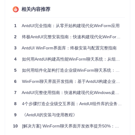
应不同分辨率和窗口大小。组件尺寸和间距会根据系统DPI自
动调整，确保在高分辨率显示器上的清晰呈现。
相关内容推荐
状态驱动的交互模型
1
AntdUI完全指南：从零开始构建现代化WinForm应用
每个组件内部维护完整的状态管理机制，通过属性变化自动触
发UI更新。这种
声明式编程
模型减少了手动操作控件的代码
2
终极AntdUI完整安装指南：快速构建现代化WinForm界面
量，提升了开发效率。
3
AntdUI WinForm界面库：终极安装与配置完整指南
掌握核心组件的应用场景
4
如何用AntdUI构建高性能WinForm聊天系统：从组件到实战
构建实时通讯界面
5
如何用组件化架构打造企业级WinForm聊天系统：现代化界面开发实战指南
聊天类应用需要高效处理消息展示、滚动加载和状态更新。An
tdUI提供的MsgList（会话列表）和ChatList（消息展示）组件
6
WinForm聊天界面开发指南：基于AntdUI构建企业级即时通讯系统
专为这类场景优化：
7
AntdUI完整使用指南：快速构建现代化Windows桌面应用
MsgList组件支持未读消息计数、头像状态标识和个性化样式
8
4个步骤打造企业级交互界面：AntdUI组件库的业务价值实现
定制，而ChatList则提供气泡布局、消息时间戳和系统消息样
式，两者配合可快速实现企业级聊天界面。
9
《AntdUI的安装与使用教程》
设计数据密集型表格
10
[解决方案] WinForm聊天界面开发效率提升50%：从痛点到落地的完整指南
数据管理界面往往需要处理复杂的单元格样式、状态标识和交