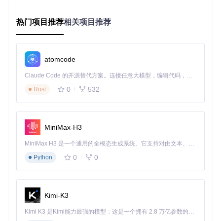
互操作。AntdUI的Table组件提供了丰富的功能集：
热门项目推荐
相关项目推荐
该组件支持
多状态单元格
（在线状态指示、开关控件）、动态
操作按钮组和自定义排序规则，特别适合构建用户管理、订单
系统等数据密集型界面。
atomcode
实现高效数据迁移功能
Claude Code 的开源替代方案。连接任意大模型，编辑代码，运行命令，自动验证 — 全自动执行。用 Rust 构建，极致性能。 ｜ An open-source alternative to Claude Code. Connect any LLM, edit code, run commands, and verify changes — autonomously. Built in Rust for speed. Get Started
0
532
在权限配置、资源分配等场景中，常常需要在两个数据集之间
Rust
进行项目转移。Transfer组件提供直观的双向选择界面：
MiniMax-H3
通过左右面板布局和批量操作按钮，用户可以轻松完成项目的
选择与转移，组件自动处理选择状态和数量统计。
MiniMax H3 是一个通用的全模态生成系统。它支持对由文本、图像、视频和音频组成的多模态上下文进行统一理解，并能生成分辨率高达 2K、时长可达 15 秒的带原生立体声音频的视频。得益于面向任务泛化的系统设计，H3 在预训练阶段就已具备广泛的多模态上下文理解与生成能力，能够出色地执行复杂的多模态指令。
0
0
Python
组件选型决策树：选择合适的界面元素
面对丰富的组件库，如何快速选择适合当前场景的组件？以下
决策路径可提供参考：
Kimi-K3
数据展示场景
Kimi K3 是Kimi能力最强的模型：这是一个拥有 2.8 万亿参数的混合专家（MoE）模型，具备原生视觉理解能力，并支持 100 万 token 的上下文窗口。