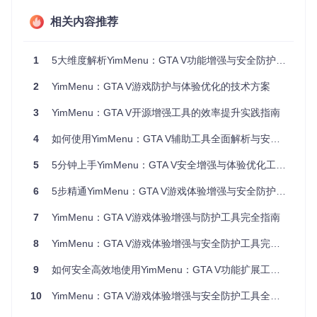
核心功能分类
相关内容推荐
功能
关键实现文件
技术特性
类别
1
5大维度解析YimMenu：GTA V功能增强与安全防护工具
安全
网络消息过滤
hooks/protections/receive
防护
_net_message.cpp
与验证
2
YimMenu：GTA V游戏防护与体验优化的技术方案
游戏
backend/commands/self/
目录
角色能力与环
增强
下相关文件
境控制
3
YimMenu：GTA V开源增强工具的效率提升实践指南
界面
自定义菜单与
gui/components/
目录下UI组件
4
如何使用YimMenu：GTA V辅助工具全面解析与安全使用指南
交互
操作界面
脚本
动态功能加载
5
5分钟上手YimMenu：GTA V安全增强与体验优化工具完全指南
lua/
目录下脚本系统
扩展
与扩展
6
5步精通YimMenu：GTA V游戏体验增强与安全防护指南
场景化应用：从基础配置到高级应用
7
YimMenu：GTA V游戏体验增强与防护工具完全指南
场景一：菜单调用异常的系统诊断
8
YimMenu：GTA V游戏体验增强与安全防护工具完全指南
实际案例
：玩家按Insert键无响应，菜单无法呼出。
9
如何安全高效地使用YimMenu：GTA V功能扩展工具全解析
原理分析
：此问题通常涉及三个可能环节：注入失败、权限不
足或热键冲突。YimMenu的注入过程通过
main.cpp
中的
entr
10
YimMenu：GTA V游戏体验增强与安全防护工具全解析
y
函数启动，若注入失败会在
logger/logger.cpp
中记录错误