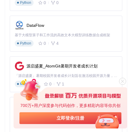
0
0
Python
场景二：多人战局安全策略配置
决策树图示：功能选择路径
DataFlow
开始

基于大模型算子和工作流的高效文本大模型训练数据合成框架
├─ 选择战局类型

│  ├─ 单人战局 → 启用全部增强功能

0
4
Python
│  └─ 公开战局 → 安全配置

│     ├─ 启用基础防护（推荐）

│     │  ├─ 网络消息过滤 [安全等级：★★★★☆]

│     │  └─ 崩溃防护 [安全等级：★★★★★]

源启盛夏_AtomGit暑期开发者成长计划
│     └─ 高级防护选项

│        ├─ 玩家行为监控 [安全等级：★★★☆☆]

「源启盛夏」暑期校园开发者成长计划旨在激活校园开源力量，通过积分激励、认证扶持、资源倾斜等形式，引导高校组织和开发者完成「入驻 — 建项目 — 做贡献 — 获认证 — 得资源」的完整闭环。无论你是想带领社团入驻平台的组织者，还是希望用代码贡献证明自己的开发者，都能在这里找到属于你的成长路径。
0
1
Markdown
实施案例
：在公开战局中，通过
protections/handle_join
_request.cpp
实现的玩家加入验证功能，可以有效过滤恶意
连接请求。配置路径为
Settings → Protections → Netwo
700万+用户深度参与代码创作，更多精彩内容等你共创
py-xiaozhi
rk → Enable Join Request Validation
。
基于Python的Xiaozhi AI，适用于想要完整Xiaozhi体验而无需拥有专用硬件的用户。
立即登录/注册
风险边界：功能安全评估与适用场景
0
1
Python
风险评估矩阵