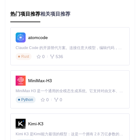
信息。
解决方案对比
：
热门项目推荐
相关项目推荐
解
决
实施步骤
适用场景
策
atomcode
略
Claude Code 的开源替代方案。连接任意大模型，编辑代码，运行命令，自动验证 — 全自动执行。用 Rust 构建，极致性能。 ｜ An open-source alternative to Claude Code. Connect any LLM, edit code, run commands, and verify changes — autonomously. Built in Rust for speed. Get Started
权
限
系统权限限制导
0
536
Rust
以管理员身份运行注入程序
提
致的注入失败
升
热
MiniMax-H3
键
修改
settings.json
中
menu_
快捷键冲突场景
重
key
配置
MiniMax H3 是一个通用的全模态生成系统。它支持对由文本、图像、视频和音频组成的多模态上下文进行统一理解，并能生成分辨率高达 2K、时长可达 15 秒的带原生立体声音频的视频。得益于面向任务泛化的系统设计，H3 在预训练阶段就已具备广泛的多模态上下文理解与生成能力，能够出色地执行复杂的多模态指令。
置
0
0
Python
版
本
检查
version.hpp
中的版本信
版本不兼容问题
匹
息与游戏版本一致性
配
Kimi-K3
【注意】修改配置文件后需重启游戏及注入程序，所有配
Kimi K3 是Kimi能力最强的模型：这是一个拥有 2.8 万亿参数的混合专家（MoE）模型，具备原生视觉理解能力，并支持 100 万 token 的上下文窗口。
置变更会在
settings.cpp
的
save
函数中持久化保存。