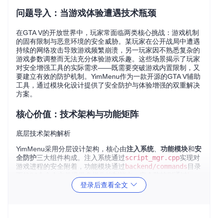
问题导入：当游戏体验遭遇技术瓶颈
在GTA V的开放世界中，玩家常面临两类核心挑战：游戏机制
的固有限制与恶意环境的安全威胁。某玩家在公开战局中遭遇
持续的网络攻击导致游戏频繁崩溃，另一玩家因不熟悉复杂的
游戏参数调整而无法充分体验游戏乐趣。这些场景揭示了玩家
对安全增强工具的实际需求——既需要突破游戏内置限制，又
要建立有效的防护机制。YimMenu作为一款开源的GTA V辅助
工具，通过模块化设计提供了安全防护与体验增强的双重解决
方案。
核心价值：技术架构与功能矩阵
底层技术架构解析
YimMenu采用分层设计架构，核心由
注入系统
、
功能模块
和
安
全防护
三大组件构成。注入系统通过
script_mgr.cpp
实现对
游戏进程的安全附着，功能模块通过
backend/commands
目录
下的94个命令文件提供多样化控制能力，安全防护则通过
hoo
ks/protections
目录下的26个防护钩子构建防御体系。这种
登录后查看全文
架构确保了工具的稳定性与扩展性，如
byte_patch_manage
r.cpp
实现的内存补丁管理系统，允许动态调整游戏参数而不
破坏原始程序完整性。