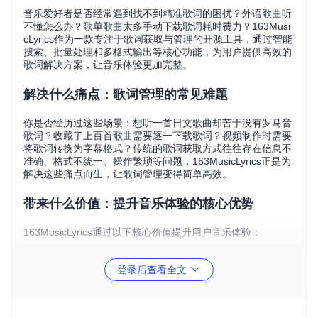
音乐爱好者是否经常遇到找不到精准歌词的困扰？外语歌曲听
不懂怎么办？歌单歌曲太多手动下载歌词耗时费力？163Musi
cLyrics作为一款专注于歌词获取与管理的开源工具，通过智能
搜索、批量处理和多格式输出等核心功能，为用户提供高效的
歌词解决方案，让音乐体验更加完整。
解决什么痛点：歌词管理的常见难题
你是否经历过这些场景：想听一首日文歌曲却苦于没有罗马音
歌词？收藏了上百首歌曲需要逐一下载歌词？视频制作时需要
将歌词转换为字幕格式？传统的歌词获取方式往往存在信息不
准确、格式不统一、操作繁琐等问题，163MusicLyrics正是为
解决这些痛点而生，让歌词管理变得简单高效。
带来什么价值：提升音乐体验的核心优势
163MusicLyrics通过以下核心价值提升用户音乐体验：
多平台数据源
：整合网易云音乐和QQ音乐两大平台资源，
登录后查看全文
确保歌词获取的全面性
智能处理引擎
：通过算法优化实现歌词精准匹配，搜索效率
提升60%以上
一站式解决方案
：集搜索、下载、转换、管理于一体，减少