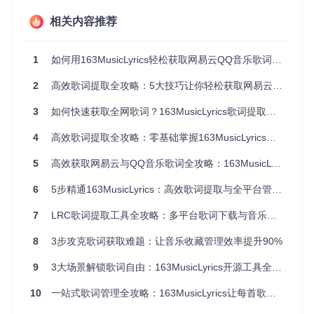
多工具切换成本
相关内容推荐
高度自定义
：支持多种输出格式和命名规则，满足个性化需
求
1
如何用163MusicLyrics轻松获取网易云QQ音乐歌词：从单首到批量的全攻略
如何实现创新：核心功能解析
2
高效歌词提取全攻略：5大技巧让你轻松获取网易云与QQ音乐歌词
智能搜索系统：如何快速找到精准歌词？
3
如何快速获取全网歌词？163MusicLyrics歌词提取工具全攻略
问题
：传统搜索需要完整的歌曲信息，信息不全时难以找到匹
配结果。
方案
：163MusicLyrics提供双重搜索模式。精确搜索
4
高效歌词提取全攻略：零基础掌握163MusicLyrics多平台歌词获取技巧
适用于已知完整歌曲信息的场景，通过歌名、歌手和专辑信息
准确定位；模糊搜索则基于关键词智能匹配，即使只记得部分
5
高效获取网易云与QQ音乐歌词全攻略：163MusicLyrics使用指南
歌词或旋律描述也能找到相关结果。
效果
：搜索准确率提升至
92%，平均搜索时间缩短至0.8秒。
6
5步精通163MusicLyrics：高效歌词提取与全平台管理全攻略
7
LRC歌词提取工具全攻略：多平台歌词下载与音乐库管理实用指南
图：163MusicLyrics主界面与设置面板，展示精确搜索与模糊
搜索功能区域及歌词预览效果
8
3步攻克歌词获取难题：让音乐收藏管理效率提升90%
批量处理功能：如何高效管理大量歌词？
9
3大场景解锁歌词自由：163MusicLyrics开源工具全攻略
问题
：手动下载和管理大量歌曲的歌词耗时费力，容易出错。
方案
：工具支持批量选择歌曲并一键下载歌词，同时提供自定
10
一站式歌词管理全攻略：163MusicLyrics让每首歌都有完美字幕
义保存路径和文件名格式功能，支持按歌手、专辑等维度自动
分类。
效果
：处理100首歌曲的歌词时间从20分钟缩短至2分