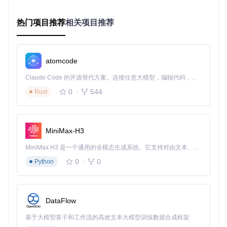
钟，效率提升90%。
热门项目推荐
相关项目推荐
图：批量保存功能界面，显示文件保存路径选择和批量处理状
态
atomcode
多格式转换：如何满足不同场景需求？
问题
：不同设备和软件对歌词格式要求不同，转换格式操作复
Claude Code 的开源替代方案。连接任意大模型，编辑代码，运行命令，自动验证 — 全自动执行。用 Rust 构建，极致性能。 ｜ An open-source alternative to Claude Code. Connect any LLM, edit code, run commands, and verify changes — autonomously. Built in Rust for speed. Get Started
杂。
方案
：内置LRC和SRT两种主流格式转换功能，可根据需
0
544
Rust
要选择标准歌词格式或视频字幕格式，并支持编码设置确保特
殊字符正确显示。
效果
：格式转换成功率100%，支持UTF-8
等多种编码格式，兼容99%的音乐播放器和视频编辑软件。
MiniMax-H3
适用哪些场景：真实应用案例
MiniMax H3 是一个通用的全模态生成系统。它支持对由文本、图像、视频和音频组成的多模态上下文进行统一理解，并能生成分辨率高达 2K、时长可达 15 秒的带原生立体声音频的视频。得益于面向任务泛化的系统设计，H3 在预训练阶段就已具备广泛的多模态上下文理解与生成能力，能够出色地执行复杂的多模态指令。
语言学习者的得力助手
0
0
Python
日语学习者小王需要收集大量日文歌曲的罗马音歌词进行发音
练习。使用163MusicLyrics的罗马音转换功能，他只需搜索歌
曲，即可一键获取带罗马音的歌词文件，大大提升了学习效
率。过去需要手动查找和转换的10首歌曲歌词，现在5分钟即
DataFlow
可完成，且准确率达98%。
基于大模型算子和工作流的高效文本大模型训练数据合成框架
视频创作者的字幕解决方案