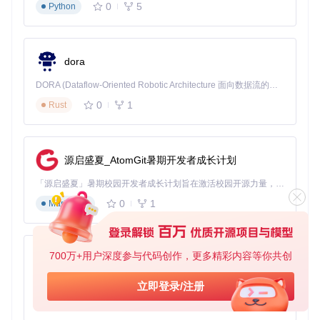
0
5
Python
视频博主小李经常需要为背景音乐添加字幕。通过163MusicL
yrics将歌词转换为SRT格式，直接导入视频编辑软件，省去了
手动输入时间轴的麻烦。原本需要1小时制作的字幕，现在10
分钟即可完成，且时间轴精度控制在0.1秒以内。
dora
音乐收藏爱好者的管理工具
DORA (Dataflow-Oriented Robotic Architecture 面向数据流的机器人架构) 是为 AI 与具身智能机器人打造的高性能开发框架，以数据流范式重构开发逻辑，原生支持分布式部署与端边云协同 —— 无需复杂适配，即可实现一体端到端具身大小脑、VLA等模型部署，无缝衔接感知、推理、控制全链路，让 AI 能力与机器人动作深度融合。 依托 Rust 内核与零拷贝通信技术，它将具身大小脑、VLA等模型推理、多模态数据融合延迟压缩至微秒级，同时兼容 ROS2 生态与国产 AI 芯片，彻底降低具身智能机器人的开发门槛，让分布式部署下的 AI 赋能创新更高效、更灵活。
音乐爱好者小张收藏了500多首歌曲，通过工具的
扫描目录搜
0
1
Rust
索
功能，自动识别本地音乐文件并批量下载匹配歌词，按"歌
手-专辑"结构自动分类保存。原本需要一整天整理的歌词库，
现在20分钟即可完成，且歌词匹配率达95%。
源启盛夏_AtomGit暑期开发者成长计划
图：目录扫描搜索功能演示，自动识别音乐文件并匹配歌词
「源启盛夏」暑期校园开发者成长计划旨在激活校园开源力量，通过积分激励、认证扶持、资源倾斜等形式，引导高校组织和开发者完成「入驻 — 建项目 — 做贡献 — 获认证 — 得资源」的完整闭环。无论你是想带领社团入驻平台的组织者，还是希望用代码贡献证明自己的开发者，都能在这里找到属于你的成长路径。
0
1
Markdown
如何开始使用：快速上手指南
获取工具
：克隆项目到本地
700万+用户深度参与代码创作，更多精彩内容等你共创
py-xiaozhi
基于Python的Xiaozhi AI，适用于想要完整Xiaozhi体验而无需拥有专用硬件的用户。
立即登录/注册
0
1
Python
选择搜索模式
：根据信息完整度选择精确搜索或模糊搜索