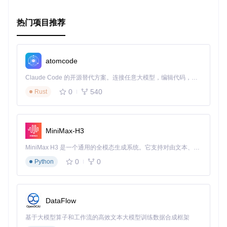
热门项目推荐
atomcode
Claude Code 的开源替代方案。连接任意大模型，编辑代码，运行命令，自动验证 — 全自动执行。用 Rust 构建，极致性能。 ｜ An open-source alternative to Claude Code. Connect any LLM, edit code, run commands, and verify changes — autonomously. Built in Rust for speed. Get Started
0
540
Rust
MiniMax-H3
MiniMax H3 是一个通用的全模态生成系统。它支持对由文本、图像、视频和音频组成的多模态上下文进行统一理解，并能生成分辨率高达 2K、时长可达 15 秒的带原生立体声音频的视频。得益于面向任务泛化的系统设计，H3 在预训练阶段就已具备广泛的多模态上下文理解与生成能力，能够出色地执行复杂的多模态指令。
0
0
Python
DataFlow
基于大模型算子和工作流的高效文本大模型训练数据合成框架