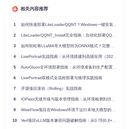
象提供了丰富的属性供后续处理。
实时反馈
：可以即时获取命令的输出和返回码，便于调试和
相关内容推荐
错误处理。
良好的社区支持
：开源项目，有活跃的开发者维护，遇到问
题可以通过GitHub提交issue寻求帮助。
1
如何快速部署LiteLoaderQQNT？Windows一键安装工具使用指南
全面的测试
：通过Travis CI进行自动测试，确保代码质量。
安装指引
2
LiteLoaderQQNT_Install完全指南：自动化部署QQNT扩展加载器与插件管理方案
要开始使用Bash.py，只需在你的Python环境中运行以下命
3
如何轻松将LLaMA等大模型转为ONNX格式？完整教程来了！
令：
4
LivePortrait实战指南：从环境搭建到高级应用（2024最新版）
$ 
pipenv install bash.py
5
AutoGluon全环境部署指南：从环境准备到生产配置的跨平台实践
总的来说，Bash.py是连接Python世界与Bash脚本的一座桥
6
LivePortrait双模式全流程部署与推理实践指南
梁，为开发者提供了更强大的工具集。无论你是Python新手还
是经验丰富的老手，都可以尝试将Bash.py融入你的开发流
7
开源项目滚动（Rolling）实战指南
程，享受它带来的便捷和高效。
8
IOPaint无缝升级与版本管理指南：从环境检测到功能验证的完整实践
9
WiseFlow项目在Windows环境下运行本地大模型的实践指南
10
Verl项目vLLM版本兼容问题破解指南：从0.7到0.8+的无缝迁移实践