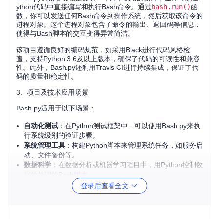
ython代码中直接编写和执行Bash命令。通过
bash.run()
函
数，你可以发送任何Bash命令到操作系统，然后获取该命令的
进程对象。这个进程对象包含了命令的输出、返回码等信息，
使得与Bash脚本的交互变得异常简洁。
该项目遵循良好的编码规范，如采用Black进行代码风格检
查，支持Python 3.6及以上版本，确保了代码的可读性和兼容
性。此外，Bash.py还利用Travis CI进行持续集成，保证了代
码的质量和稳定性。
3、项目及技术应用场景
Bash.py适用于以下场景：
自动化测试
：在Python测试框架中，可以使用Bash.py来执
行系统级别的验证步骤。
系统管理工具
：构建Python脚本来管理系统任务，如服务启
动、文件备份等。
数据科学
：在数据分析或机器学习项目中，用Python控制数
据预处理的Bash脚本。
DevOps流程
：集成到CI/CD管道中，执行部署、打包或其
登录后查看全文
他依赖于Shell命令的任务。
4、项目特点
简洁API
：仅需一行代码即可执行Bash命令，返回的进程对