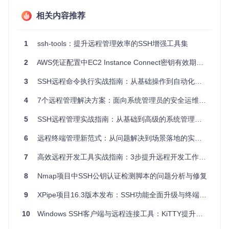
对于初学者，这是一个了解SSH工作原理的好教程。
相关内容推荐
项目特点
易用性
：只需几个简单的命令行参数，即可完成所有设
1
ssh-tools：提升远程管理效率的SSH增强工具集
置。
2
AWS凭证配置中EC2 Instance Connect密钥有效期限制解析
安全性
：脚本自动设定正确的文件权限，防止未授权访
问。
3
SSH远程命令执行实战指南：从基础操作到自动化部署
灵活性
：允许自定义密钥类型、大小和存储位置。
自动化
：无需手动操作，减少人为错误。
4
7个远程管理解决方案：面向系统管理员的安全运维实践指南
广泛兼容
：与大多数Linux发行版兼容。
5
SSH远程管理实战指南：从基础到高级的系统管理技术
要开始使用，首先克隆项目仓库，然后按照提供的命令行选项
运行脚本。在满足预设条件后，脚本会指导您完成剩余步骤。
6
远程终端管理新范式：从问题解决到场景落地的实践指南
在享受自动化带来的便利的同时，请记住支持这个有价值的开
7
高效远程开发工具实战指南：3步提升远程开发工作流效率
源项目，通过GitHub赞助作者。
最后，如果您遇到任何问题或者想要了解更多关于SSH的知
8
Nmap项目中SSH公钥认证检测脚本的问题分析与修复
识，可以参考脚本中列出的相关文档链接，这些资源将为您提
供更深入的理解。
9
XPipe项目16.3版本发布：SSH功能全面升级与终端体验优化
立即尝试
generate-and-send-ssh-key
，让您的SSH管理变得
10
Windows SSH客户端与远程连接工具：KiTTY提升远程管理效率的全方位解决方案
更加轻松便捷！