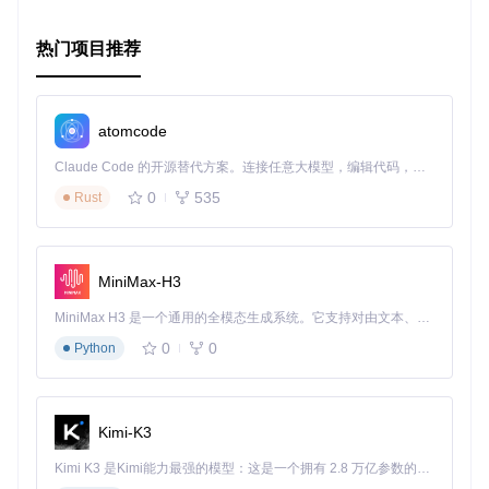
热门项目推荐
atomcode
Claude Code 的开源替代方案。连接任意大模型，编辑代码，运行命令，自动验证 — 全自动执行。用 Rust 构建，极致性能。 ｜ An open-source alternative to Claude Code. Connect any LLM, edit code, run commands, and verify changes — autonomously. Built in Rust for speed. Get Started
0
535
Rust
MiniMax-H3
MiniMax H3 是一个通用的全模态生成系统。它支持对由文本、图像、视频和音频组成的多模态上下文进行统一理解，并能生成分辨率高达 2K、时长可达 15 秒的带原生立体声音频的视频。得益于面向任务泛化的系统设计，H3 在预训练阶段就已具备广泛的多模态上下文理解与生成能力，能够出色地执行复杂的多模态指令。
0
0
Python
Kimi-K3
Kimi K3 是Kimi能力最强的模型：这是一个拥有 2.8 万亿参数的混合专家（MoE）模型，具备原生视觉理解能力，并支持 100 万 token 的上下文窗口。