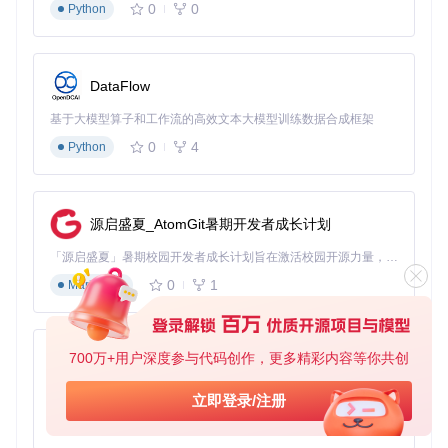
0
0
Python
DataFlow
基于大模型算子和工作流的高效文本大模型训练数据合成框架
0
4
Python
源启盛夏_AtomGit暑期开发者成长计划
「源启盛夏」暑期校园开发者成长计划旨在激活校园开源力量，通过积分激励、认证扶持、资源倾斜等形式，引导高校组织和开发者完成「入驻 — 建项目 — 做贡献 — 获认证 — 得资源」的完整闭环。无论你是想带领社团入驻平台的组织者，还是希望用代码贡献证明自己的开发者，都能在这里找到属于你的成长路径。
0
1
Markdown
700万+用户深度参与代码创作，更多精彩内容等你共创
py-xiaozhi
基于Python的Xiaozhi AI，适用于想要完整Xiaozhi体验而无需拥有专用硬件的用户。
立即登录/注册
0
1
Python