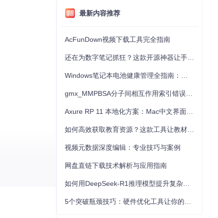
最新内容推荐
AcFunDown视频下载工具完全指南
还在为数字笔记抓狂？这款开源神器让手写批注效率提升300%
Windows笔记本电池健康管理全指南：从根源解决电池损耗问题
gmx_MMPBSA分子间相互作用索引错误的深度诊断与解决
Axure RP 11 本地化方案：Mac中文界面优化与原型设计工具汉化全指南
如何高效获取教育资源？这款工具让教材下载效率提升80%
视频元数据深度编辑：专业技巧与案例
网盘直链下载技术解析与应用指南
如何用DeepSeek-R1推理模型提升复杂任务解决能力：完整指南
5个突破瓶颈技巧：硬件优化工具让你的电脑性能提升30%