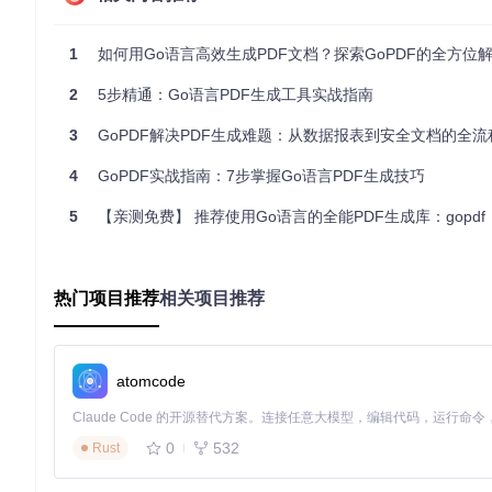
2.1 全链路Unicode字体支持
技术特性
：TrueType字体嵌入与子集化处理
1
如何用Go语言高效生成PDF文档？探索GoPDF的全方位
业务价值
：确保多语言文档在任何设备上的一致性显示，减少因
实现原理
：通过font_obj.go和fontdescriptor_obj.
2
5步精通：Go语言PDF生成工具实战指南
2.2 结构化数据可视化方案
3
GoPDF解决PDF生成难题：从数据报表到安全文档的全流
技术特性
：声明式表格布局引擎
业务价值
：将复杂数据转化为清晰的表格呈现，降低报表开发难
4
GoPDF实战指南：7步掌握Go语言PDF生成技巧
实现原理
：table.go模块提供完整的表格生命周期管理，支持
5
【亲测免费】 推荐使用Go语言的全能PDF生成库：gopdf
2.3 高性能图片处理系统
技术特性
：多格式图片解析与压缩优化
业务价值
：快速处理各类图片资源，平衡文档质量与生成效率
热门项目推荐
相关项目推荐
实现原理
：image_obj.go和image_obj_parse.go模
2.4 文档安全防护机制
技术特性
：基于PDF标准的加密与权限控制
atomcode
业务价值
：保护敏感商业文档，满足数据安全合规要求
实现原理
：pdf_protection.go模块实现PDF标准加密算法
0
532
Rust
三、GoPDF的企业级价值