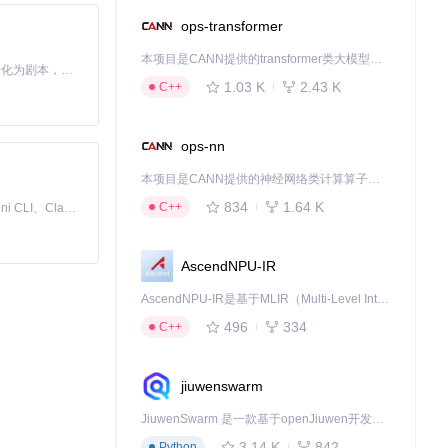
ops-transformer
本项目是CANN提供的transformer类大模型算子库，实现网络在NPU上加速计算。
Toonflow 是一款 AI 短剧漫剧工具，能够利用 AI 技术将小说自动转化为剧本，并结合 AI 生成的图片和视频，实现高效的短剧创作。借助 Toonflow，可以轻松完成从文字到影像的全流程，让短剧制作变得更加智能与便捷。
1.03 K
2.43 K
C++
ops-nn
本项目是CANN提供的神经网络类计算算子库，实现网络在NPU上加速计算。
834
1.64 K
C++
免费、本地、开源的 24/7 全天候 Cowork 应用，以及适用于 Gemini CLI、Claude Code、Codex、OpenCode、Qwen Code、Goose CLI、Auggie 等的 OpenClaw | 🌟 喜欢就点star吧
AscendNPU-IR
AscendNPU-IR是基于MLIR（Multi-Level Intermediate Representation）构建的，面向昇腾亲和算子编译时使用的中间表示，提供昇腾完备表达能力，通过编译优化提升昇腾AI处理器计算效率，支持通过生态框架使能昇腾AI处理器与深度调优
496
334
C++
jiuwenswarm
JiuwenSwarm 是一款基于openJiuwen开发的智能AI Agent，它能够将大语言模型的强大能力，通过你日常使用的各类通讯应用，直接延伸至你的指尖。
3.14 K
842
Python