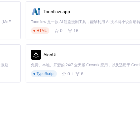
提升：
Toonflow-app
Kimi K3 是Kimi能力最强的模型：这是一个拥有 2.8 万亿参数的混合专家（MoE）模型，具备原生视觉理解能力，并支持 100 万 token 的上下文窗口。
的代码量，极大降低开发和维护成本。
0
16
HTML
决方案平均减少35%，节省存储空间和传输带宽。
AionUi
档显示异常，提升用户体验。
「源启盛夏」暑期校园开发者成长计划旨在激活校园开源力量，通过积分激励、认证扶持、资源倾斜等形式，引导高校组织和开发者完成「入驻 — 建项目 — 做贡献 — 获认证 — 得资源」的完整闭环。无论你是想带领社团入驻平台的组织者，还是希望用代码贡献证明自己的开发者，都能在这里找到属于你的成长路径。
0
6
TypeScript
语言支持
全支持
限支持
理和最佳实践：