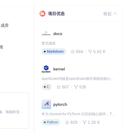
项目优选
收起
生成库
docs
暂无描述
库
844
5.62 K
Markdown
kernel
openEuler内核是openEuler操作系统的核心，既是系统性能与稳定性的基石，也是连接处理器、设备与服务的桥梁。
507
535
C
pytorch
MiniMax H3 是一个通用的全模态生成系统。它支持对由文本、图像、视频和音频组成的多模态上下文进行统一理解，并能生成分辨率高达 2K、时长可达 15 秒的带原生立体声音频的视频。得益于面向任务泛化的系统设计，H3 在预训练阶段就已具备广泛的多模态上下文理解与生成能力，能够出色地执行复杂的多模态指令。
作为 Ascend for PyTorch 社区的核心组件，TorchNPU 是昇腾专为 PyTorch 打造的深度学习适配插件，使 PyTorch 框架能够直接调用昇腾 NPU，为开发者提供昇腾 AI 处理器的超强算力。
829
1.25 K
Python