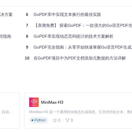
解决方案
6
GoPDF库中实现文本换行的最佳实践
字体缺失导致的文档异常
go模块实现字体解析与嵌入，支持字体子集化以减小文件体积
7
【亲测免费】 探索GoPDF：一款强大的Go语言PDF
程指南
8
GoPDF库实现动态页码统计的技术方案解析
度，提升数据可读性
9
GoPDF完全指南：从零开始快速掌握Go语言PDF生成
动态列宽、单元格样式和自动分页
10
在GoPDF项目中为PDF文档添加元数据的方法详解
块支持JPG/PNG等格式，通过色彩空间转换和压缩算法优化图片存储
MiniMax-H3
，支持所有者/用户密码分离和权限粒度控制
Claude Code 的开源替代方案。连接任意大模型，编辑代码，运行命令，自动验证 — 全自动执行。用 Rust 构建，极致性能。 ｜ An open-source alternative to Claude Code. Connect any LLM, edit code, run commands, and verify changes — autonomously. Built in Rust for speed. Get Started
0
0
Python