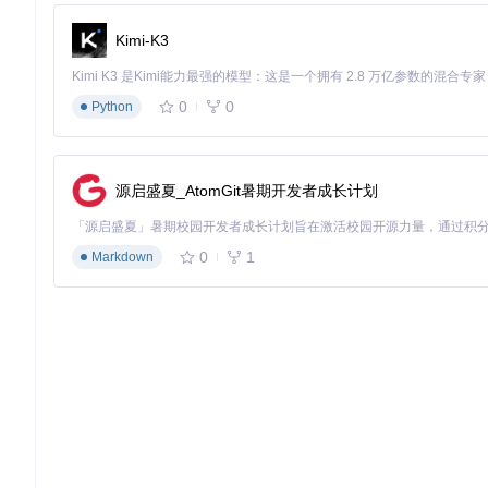
采用GoPDF作为PDF生成解决方案，可为企业带来多维度价值
Kimi-K3
3.1 开发效率提升
GoPDF的API设计简洁直观，相比传统解决方案平均减少60%
0
0
Python
3.2 资源占用优化
通过字体子集化和图片压缩技术，生成的PDF文件体积比同类解
源启盛夏_AtomGit暑期开发者成长计划
3.3 跨平台兼容性
生成的PDF文档兼容所有主流阅读器，避免因格式问题导致的文
0
1
Markdown
3.4 性能对比
生成方案
100页文档生成时间
内存占用
文件大小
多
0.8秒
完
GoPDF
32MB
1.2MB
传统方案
2.3秒
有
89MB
3.5MB
四、实践指南：从基础到进阶
4.1 基础实现：快速创建PDF文档
以下是使用GoPDF创建基本PDF文档的完整示例，包含错误处