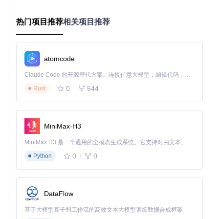
访问被拒绝
：提示"无法打开设备进行写入"，多因权限不足
或设备被占用
设备写保护
：出现"介质受写保护"提示，可能是U盘物理开
热门项目推荐
相关项目推荐
关或系统策略限制
根源解析：Rufus错误处理机制与常见故障点
atomcode
要有效解决Rufus错误，需要理解其底层工作原理和错误处理
Claude Code 的开源替代方案。连接任意大模型，编辑代码，运行命令，自动验证 — 全自动执行。用 Rust 构建，极致性能。 ｜ An open-source alternative to Claude Code. Connect any LLM, edit code, run commands, and verify changes — autonomously. Built in Rust for speed. Get Started
逻辑。Rufus的错误处理系统主要分布在
src/rufus.c
和
src/
process.c
等核心文件中，形成了从应用层到系统层的完整处
0
544
Rust
理链条。
错误处理架构解析
MiniMax-H3
Rufus采用分层错误处理机制：
MiniMax H3 是一个通用的全模态生成系统。它支持对由文本、图像、视频和音频组成的多模态上下文进行统一理解，并能生成分辨率高达 2K、时长可达 15 秒的带原生立体声音频的视频。得益于面向任务泛化的系统设计，H3 在预训练阶段就已具备广泛的多模态上下文理解与生成能力，能够出色地执行复杂的多模态指令。
应用层验证
：在
src/rufus.c
中实现，对用户输入参数进
行合法性检查，如第1924行明确限制"MS-DOS无法从64K
0
0
Python
B簇大小的驱动器启动"
系统调用封装
：在
src/process.c
中实现，通过
Windows
ErrorString()
函数（第53行）将系统错误码转换为用户
DataFlow
可读信息
设备操作监控
：在
src/dev.c
中实现设备枚举和状态检
基于大模型算子和工作流的高效文本大模型训练数据合成框架
测，处理USB设备连接异常