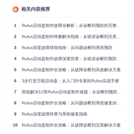
因BIOS模式与分区方案不匹配导致
相关内容推荐
图1：Rufus正在复制ISO文件，进度显示91.2%。此阶段容易
1
Rufus启动盘制作故障全解析：从诊断到预防的完整指南
因文件错误或设备问题导致中断
启动配置类错误
2
Rufus启动盘制作终极解决指南：从错误诊断到完美修复
此类问题发生在启动盘制作完成后，表现为电脑无法从U盘启
3
Rufus深度故障排除指南：从问题诊断到系统预防
动：
4
Rufus启动盘制作故障深度排查：从错误诊断到预防体系
UEFI启动失败
：主板BIOS能识别U盘但无法引导，可能是
分区方案与启动模式不匹配
5
Rufus启动盘制作全攻略：从故障诊断到高效解决方案
引导文件缺失
：提示"找不到bootmgr"或类似错误，通常是
镜像文件损坏或提取失败
6
3步打造万能启动盘：从入门到专家的Rufus实战手册
硬件兼容性问题
：在某些旧主板上出现启动循环，与Rufus
默认设置的高级格式选项有关
7
彻底解决12类Rufus启动盘制作难题：从诊断到预防的完整指南
设备访问类错误
8
Rufus启动盘制作全攻略：从问题诊断到系统修复的实战指南
这类错误发生在操作开始阶段，通常与系统权限或硬件连接有
关：
9
Rufus深度故障排查与系统修复指南
设备无法识别
：Rufus未列出U盘，可能是USB端口供电不
10
Rufus启动盘制作全攻略：从故障诊断到完美解决方案
足或驱动问题