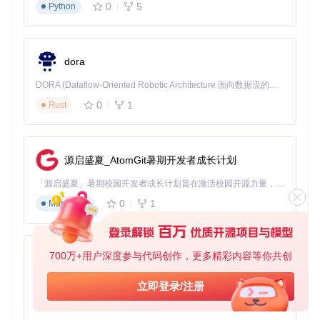
0
5
Python
// src/stdlg.c 中错误消息显示示例（行号130附近）
MessageBoxA(
NULL
, 
"所选设备包含可能正在使用的分区。\n请关闭所有
"设备忙"
常见错误的技术根源
dora
深入分析Rufus源码，可以发现几类典型错误的技术本质：
DORA (Dataflow-Oriented Robotic Architecture 面向数据流的机器人架构) 是为 AI 与具身智能机器人打造的高性能开发框架，以数据流范式重构开发逻辑，原生支持分布式部署与端边云协同 —— 无需复杂适配，即可实现一体端到端具身大小脑、VLA等模型部署，无缝衔接感知、推理、控制全链路，让 AI 能力与机器人动作深度融合。 依托 Rust 内核与零拷贝通信技术，它将具身大小脑、VLA等模型推理、多模态数据融合延迟压缩至微秒级，同时兼容 ROS2 生态与国产 AI 芯片，彻底降低具身智能机器人的开发门槛，让分布式部署下的 AI 赋能创新更高效、更灵活。
0
1
Rust
1. 文件系统兼容性问题
Rufus支持多种文件系统，但不同启动模式对文件系统有严格
要求。在
src/format.c
中实现的格式化逻辑显示：
源启盛夏_AtomGit暑期开发者成长计划
BIOS模式通常要求FAT32文件系统
UEFI模式可支持NTFS，但需要特定引导文件
「源启盛夏」暑期校园开发者成长计划旨在激活校园开源力量，通过积分激励、认证扶持、资源倾斜等形式，引导高校组织和开发者完成「入驻 — 建项目 — 做贡献 — 获认证 — 得资源」的完整闭环。无论你是想带领社团入驻平台的组织者，还是希望用代码贡献证明自己的开发者，都能在这里找到属于你的成长路径。
簇大小设置不当会触发
src/format_fat32.c
中的校验失
0
1
Markdown
败
2. 镜像验证机制
700万+用户深度参与代码创作，更多精彩内容等你共创
py-xiaozhi
Rufus通过多层验证确保镜像完整性：
基于Python的Xiaozhi AI，适用于想要完整Xiaozhi体验而无需拥有专用硬件的用户。
立即登录/注册
在
src/vhd.c
第375行使用WIMLIB错误码判断Windows镜
像有效性
0
1
Python
通过
src/hash.c
实现的哈希校验功能（如图4所示）验证I