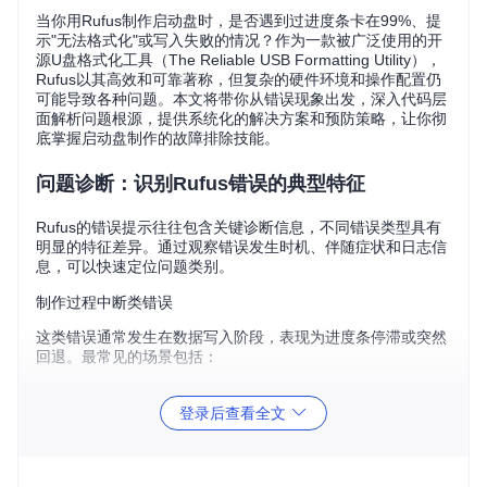
当你用Rufus制作启动盘时，是否遇到过进度条卡在99%、提
示"无法格式化"或写入失败的情况？作为一款被广泛使用的开
源U盘格式化工具（The Reliable USB Formatting Utility），
Rufus以其高效和可靠著称，但复杂的硬件环境和操作配置仍
可能导致各种问题。本文将带你从错误现象出发，深入代码层
面解析问题根源，提供系统化的解决方案和预防策略，让你彻
底掌握启动盘制作的故障排除技能。
问题诊断：识别Rufus错误的典型特征
Rufus的错误提示往往包含关键诊断信息，不同错误类型具有
明显的特征差异。通过观察错误发生时机、伴随症状和日志信
息，可以快速定位问题类别。
制作过程中断类错误
这类错误通常发生在数据写入阶段，表现为进度条停滞或突然
回退。最常见的场景包括：
镜像文件复制中断
：如进度卡在91.2%且长时间无变化（如
登录后查看全文
图1所示），可能是ISO文件损坏或U盘读写错误
格式化过程失败
：提示"无法完成格式化"，通常与文件系统
选择不当或U盘存在坏块有关
分区表创建失败
：出现"GPT分区方案不受支持"等提示，多