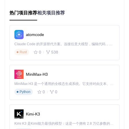
传统编码工具仅能响应直接指令，而Qwen3-Coder 30B的Age
ntic框架可自主分解复杂任务。在某银行核心系统迁移项目
热门项目推荐
相关项目推荐
中，模型自动将"将遗留Java系统迁移至微服务架构"拆解为12
个步骤，包括依赖分析、代码分割、接口设计和测试生成，全
程无需人工干预。这种
任务自治能力
使项目周期缩短40%。
atomcode
跨模态理解：连接代码与业务文档
模型不仅能理解代码，还可解析架构图、流程图等视觉信息。
Claude Code 的开源替代方案。连接任意大模型，编辑代码，运行命令，自动验证 — 全自动执行。用 Rust 构建，极致性能。 ｜ An open-source alternative to Claude Code. Connect any LLM, edit code, run commands, and verify changes — autonomously. Built in Rust for speed. Get Started
某电商平台团队上传产品架构图后，模型自动生成了完整的Sp
0
538
Rust
ring Cloud微服务框架代码，并标注了各模块间的数据流关
系。这种
多模态融合能力
使架构设计到代码实现的转化率提升
至85%。
自适应学习：匹配团队编码规范
MiniMax-H3
通过分析团队现有代码库，模型可自动学习编码风格、命名规
MiniMax H3 是一个通用的全模态生成系统。它支持对由文本、图像、视频和音频组成的多模态上下文进行统一理解，并能生成分辨率高达 2K、时长可达 15 秒的带原生立体声音频的视频。得益于面向任务泛化的系统设计，H3 在预训练阶段就已具备广泛的多模态上下文理解与生成能力，能够出色地执行复杂的多模态指令。
范和错误处理模式。某SaaS企业的实践表明，经过2周适应期
0
0
Python
后，模型生成代码的评审通过率从初始的62%提升至91%，
代
码一致性
显著提高，减少了80%的格式类评审意见。
本地化部署：兼顾效率与数据安全
Kimi-K3
针对金融、政务等敏感领域，Qwen3-Coder 30B支持完全离
线部署。某证券公司通过单张A100显卡实现本地化部署，在
Kimi K3 是Kimi能力最强的模型：这是一个拥有 2.8 万亿参数的混合专家（MoE）模型，具备原生视觉理解能力，并支持 100 万 token 的上下文窗口。
隔绝互联网的环境下，仍保持90%以上的代码生成准确率，同