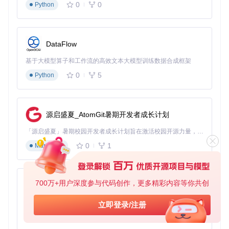
0
0
Python
时满足监管机构的数据合规要求。
团队规
推荐部署
硬件要求
典型应用场景
模
方案
DataFlow
个人开
本地单卡
独立项目开发、
24GB+显存
发者
部署
学习
基于大模型算子和工作流的高效文本大模型训练数据合成框架
GPU
0
5
10人团
Python
局域网服
4×40GB GP
中小型应用开发
队
务器
U
分布式集
核心业务系统开
8×80GB GP
企业级
群
U
发
源启盛夏_AtomGit暑期开发者成长计划
实践贴士
「源启盛夏」暑期校园开发者成长计划旨在激活校园开源力量，通过积分激励、认证扶持、资源倾斜等形式，引导高校组织和开发者完成「入驻 — 建项目 — 做贡献 — 获认证 — 得资源」的完整闭环。无论你是想带领社团入驻平台的组织者，还是希望用代码贡献证明自己的开发者，都能在这里找到属于你的成长路径。
企业部署时建议先进行POC验证，选择3-5个典型开发场景
0
1
Markdown
（如API开发、单元测试生成、文档撰写），通过2周试用
期收集团队反馈，再制定全面推广计划。
实践价值：企业开发效率的革命性提升
700万+用户深度参与代码创作，更多精彩内容等你共创
py-xiaozhi
大型项目重构：从月级到周级的跨越
基于Python的Xiaozhi AI，适用于想要完整Xiaozhi体验而无需拥有专用硬件的用户。
立即登录/注册
0
1
Python
某支付平台在重构交易核心系统时，传统方式需要6名工程师3
个月完成。采用Qwen3-Coder 30B后，团队规模缩减至3人，