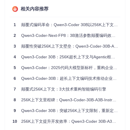
具负责，形成信息孤岛。以电商平台维护为例，开发者需要在I
DE、API文档、测试工具间频繁切换，平均每次上下文切换消
相关内容推荐
耗8分钟。这种断裂式工作流导致
开发效率损失35%以上
，且
极易引发人为错误。
1
颠覆式编码革命：Qwen3-Coder 30B以256K上下文实现开发效率10倍跃升
创新方案：全景式上下文理解技术
2
Qwen3-Coder-Next-FP8：3B激活参数颠覆编码效率，重新定义AI编程范式
Qwen3-Coder 30B通过原生256K tokens上下文窗口（约50万
字代码），实现了"一次加载、全景理解"的突破。该技术基于
改进的Yarn上下文扩展算法，可同时处理整个微服务架构的代
3
颠覆性突破256K上下文壁垒：Qwen3-Coder-30B-A3B-Instruct-FP8重构智能编码工作流
码库，包括前后端代码、数据库schema和API文档。某保险科
技企业试点显示，采用该技术后，跨模块bug定位时间从平均
4
Qwen3-Coder 30B：256K超长上下文与Agentic框架重塑企业级智能编码
4.5小时缩短至47分钟。
5
Qwen3-Coder：2025代码大模型新标杆，重构企业开发效率
实践贴士
6
Qwen3-Coder-30B：超长上下文编码技术推动企业级开发效率革新
首次使用时建议从单模块代码库开始尝试，逐步扩展至完
整项目。通过
git clone https://gitcode.com/hf_m
7
颠覆式256K上下文：3大技术重构智能编码引擎
irrors/Qwen/Qwen3-Coder-30B-A3B-Instruct
获取
模型后，优先处理重构需求明确的业务模块，可快速验证
8
256K上下文里程碑：Qwen3-Coder-30B-A3B-Instruct-FP8如何革新企业级编码范式
效果。
9
Qwen3-Coder 30B：突破256K上下文限制，重新定义智能编码范式
突破路径：人机协同开发的四大核心能力
10
256K上下文提升开发效率：Qwen3-Coder 30B-A3B-Instruct-FP8的智能编码创新
智能代理编码：从被动辅助到主动规划