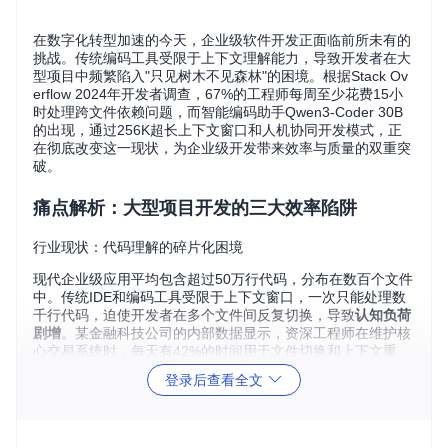
在数字化转型加速的今天，企业级软件开发正面临前所未有的
挑战。传统编码工具受限于上下文理解能力，导致开发者在大
型项目中频繁陷入"只见树木不见森林"的困境。根据Stack Ov
erflow 2024年开发者调查，67%的工程师每周至少花费15小
时处理跨文件依赖问题，而智能编码助手Qwen3-Coder 30B
的出现，通过256K超长上下文窗口和人机协同开发模式，正
在彻底改变这一现状，为企业级开发带来效率与质量的双重突
破。
痛点解析：大型项目开发的三大效率陷阱
行业现状：代码理解的碎片化困境
现代企业级应用平均包含超过50万行代码，分布在数百个文件
中。传统IDE和编码工具受限于上下文窗口，一次只能处理数
千行代码，迫使开发者在多个文件间反复切换，导致
认知负荷
剧增
。某金融科技公司的内部数据显示，资深工程师在维护核
心交易系统时，每天有42%的时间用于文件切换和上下文重
建，而非实际编码。
登录后查看全文
技术瓶颈：工具链协同的断裂带
当前开发流程中，代码编写、调试、文档生成等环节由不同工